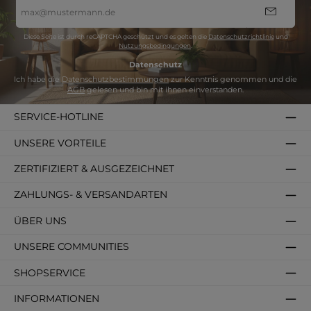
E-
Mail-
Adresse
*
Diese Seite ist durch reCAPTCHA geschützt und es gelten die
Datenschutzrichtlinie
und
Nutzungsbedingungen
.
Datenschutz
Ich habe die
Datenschutzbestimmungen
zur Kenntnis genommen und die
AGB
gelesen und bin mit ihnen einverstanden.
SERVICE-HOTLINE
UNSERE VORTEILE
ZERTIFIZIERT & AUSGEZEICHNET
ZAHLUNGS- & VERSANDARTEN
ÜBER UNS
UNSERE COMMUNITIES
SHOPSERVICE
INFORMATIONEN