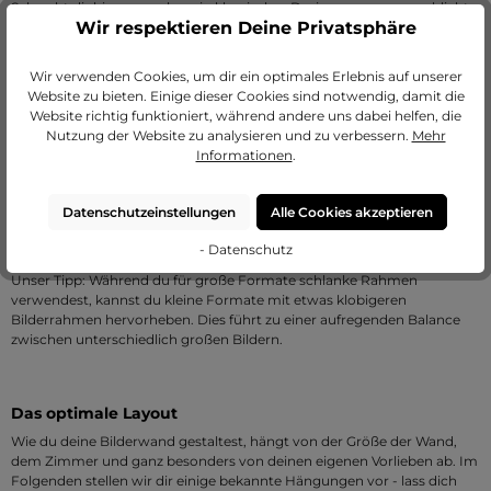
Schwebt dir hingegen aber ein klassisches Design vor, sorgen schlichte,
Wir respektieren Deine Privatsphäre
schwarze oder weiße Holzrahmen mit
Passepartout
für zeitlose
Eleganz und lassen deine Prints erstrahlen. Hierfür eignen sich zum
Beispiel unsere Profile 35 oder 58 optimal. Ist dein Zuhause im
Wir verwenden Cookies, um dir ein optimales Erlebnis auf unserer
Landhausstil eingerichtet, greife gerne zu massiven Holzleisten (z. B.
Website zu bieten. Einige dieser Cookies sind notwendig, damit die
Profil 2240, 2400 oder 59), die deinen rustikalen Stil optimal ergänzen.
Website richtig funktioniert, während andere uns dabei helfen, die
Nutzung der Website zu analysieren und zu verbessern.
Mehr
Bevor du loslegst, überlege dir, welche Rahmen am besten
Informationen
.
zueinanderpassen, damit deine Bilderwand in einer
zusammenhängenden Ästhetik erstrahlt. Vermeide es, zu viele der
Datenschutzeinstellungen
Alle Cookies akzeptieren
gleichen Rahmentypen nebeneinander zu hängen, falls du
verschiedene Stile verwenden möchtest.
- Datenschutz
Unser Tipp: Während du für große Formate schlanke Rahmen
verwendest, kannst du kleine Formate mit etwas klobigeren
Bilderrahmen hervorheben. Dies führt zu einer aufregenden Balance
zwischen unterschiedlich großen Bildern.
Das optimale Layout
Wie du deine Bilderwand gestaltest, hängt von der Größe der Wand,
dem Zimmer und ganz besonders von deinen eigenen Vorlieben ab. Im
Folgenden stellen wir dir einige bekannte Hängungen vor - lass dich