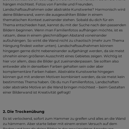
hängen möchtest. Fotos von Familie und Freunden,
Landschaftsaufnahmen oder abstrakte Kunstwerke? Harmonisch wird
deine Bilderwand, wenn die ausgewählten Bilder in einem
thematischen Kontext zueinander stehen. Sobald du dich für ein
Thema entschieden hast, kannst du mit der Suche nach den passenden
Bildern beginnen. Wenn man Familienfotos aufhängen möchte, ist es
ratsam, diese in einem gleichmäßigen Abstand voneinander
aufzuhängen. So wirkt die Wand nicht zu chaotisch (mehr zum Thema
Hängung findest weiter unten). Landschaftsaufnahmen können
hingegen gerne dicht nebeneinander aufgehängt werden, da sie meist
ohnehin einen größeren Ausschnitt eines Gebietes zeigen. Wichtig ist
hier vor allem, dass die Bilder gut zueinanderpassen. Sie sollten also
entweder alle in denselben Farben gehalten sein oder aber
komplementäre Farben haben. Abstrakte Kunstwerke hingegen
können gut mit anderen Motiven kombiniert werden, da sie meist kein
bestimmtes Thema haben. Ob du nun Familienfotos, Landschaften
oder abstrakte Motive an die Wand bringen möchtest – beim Gestalten
einer Bilderwand ist Kreativität gefragt!
2. Die Trockenübung
Es ist verlockend, sofort zum Hammer zu greifen und alles an die Wand
zu hämmern. Aber starte lieber mit einem ersten Versuch auf dem
Boden und lege dir deine Bilder in der gewünschten Anordnung