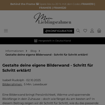
Behind the Frame 🖼️
Spare bis zu 20 % mit den Codes
FRAME10 |
FRAME15 | FRAME20
Du hast 0 P
KONFIGURATOR
Hergestellt in Deutschland
Informationen
Blog
Gestalte deine eigene Bilderwand - Schritt für Schritt erklärt!
Gestalte deine eigene Bilderwand - Schritt für
Schritt erklärt!
Isabell Rudolph
·
02.10.2025
Bilderrahmen
·
5 Min. Lesedauer
Eine Bilderwand bringt Persönlichkeit, Wärme und spannende
Blickfänge in dein Zuhause – doch wie fängst du am besten an? In
diesem Beitrag zeigen wir dir Schritt für Schritt, wie du das passende