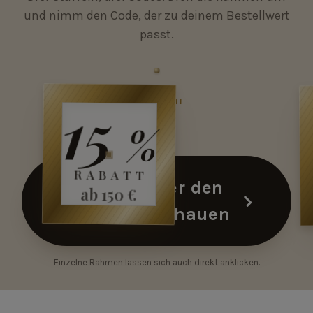
und nimm den Code, der zu deinem Bestellwert
passt.
e für 10 % Rabatt ansehen
Rahmen umdrehen und Code für 15 % Ra
15
STAFFEL II
GUTSCHEINCODE
%
FRAME15
15 % · ab 150 €
RABATT
Jetzt hinter den
ab 150 €
Rahmen schauen
Einzelne Rahmen lassen sich auch direkt anklicken.