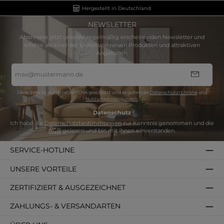
Hergestellt in Deutschland
NEWSLETTER
Abonniere jetzt unseren regelmäßig erscheinenden Newsletter und
erfahre als einer der Ersten von neuen Produkten und attraktiven
Angeboten.
E-
Mail-
Adresse
*
Diese Seite ist durch reCAPTCHA geschützt und es gelten die
Datenschutzrichtlinie
und
Nutzungsbedingungen
.
Datenschutz
Ich habe die
Datenschutzbestimmungen
zur Kenntnis genommen und die
AGB
gelesen und bin mit ihnen einverstanden.
SERVICE-HOTLINE
UNSERE VORTEILE
ZERTIFIZIERT & AUSGEZEICHNET
ZAHLUNGS- & VERSANDARTEN