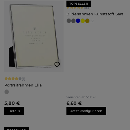
TOPSELLER
Durchschnittliche Bewertung von 4.
(85)
Bilderrahmen Kunststoff Sara
+
7
Durchschnittliche Bewertung von 4 von 5 Sternen
(1)
Portraitrahmen Elia
Varianten ab
5,90 €
5,80 €
6,60 €
Details
Jetzt konfigurieren