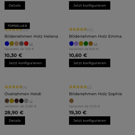
Details
Jetzt konfigurieren
TOPSELLER
Durchschnittliche Bewertung von 4.8 von 5 Sternen
Durchschnittliche Bewertung von 4.
(15)
(14)
Bilderrahmen Holz Helena
Bilderrahmen Holz Emma
+
5
+
9
Varianten ab
7,55 €
Varianten ab
8,10 €
10,30 €
10,60 €
Jetzt konfigurieren
Jetzt konfigurieren
Durchschnittliche Bewertung von 4.75 von 5 Sternen
Durchschnittliche Bewertung von 5 
(4)
(2)
Ovalrahmen Heidi
Bilderrahmen Holz Sophie
+
1
Varianten ab
22,80 €
Varianten ab
15,35 €
28,90 €
19,30 €
Details
Jetzt konfigurieren