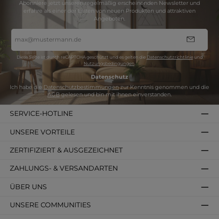
Abonniere jetzt unseren regelmäßig erscheinenden Newsletter und
erfahre als einer der Ersten von neuen Produkten und attraktiven
Angeboten.
E-
Mail-
Adresse
*
Diese Seite ist durch reCAPTCHA geschützt und es gelten die
Datenschutzrichtlinie
und
Nutzungsbedingungen
.
Datenschutz
Ich habe die
Datenschutzbestimmungen
zur Kenntnis genommen und die
AGB
gelesen und bin mit ihnen einverstanden.
SERVICE-HOTLINE
UNSERE VORTEILE
ZERTIFIZIERT & AUSGEZEICHNET
ZAHLUNGS- & VERSANDARTEN
ÜBER UNS
UNSERE COMMUNITIES