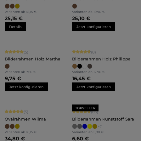
Irene
Varianten ab
18,15 €
Varianten ab
19,90 €
25,15 €
25,10 €
Details
Jetzt konfigurieren
Durchschnittliche Bewertung von 5 von 5 Sternen
Durchschnittliche Bewertung von 4.
(5)
(8)
Bilderrahmen Holz Martha
Bilderrahmen Holz Philippa
Varianten ab
7,60 €
Varianten ab
12,90 €
9,75 €
16,45 €
Jetzt konfigurieren
Jetzt konfigurieren
TOPSELLER
Durchschnittliche Bewertung von 4.8 von 5 Sternen
Durchschnittliche Bewertung von 4.
(5)
(85)
Ovalrahmen Wilma
Bilderrahmen Kunststoff Sara
+
7
Varianten ab
18,15 €
Varianten ab
5,90 €
34,80 €
6,60 €