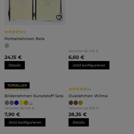
Durchschnittliche Bewertung von 5 von 5 Sternen
(1)
Portraitrahmen Bela
Varianten ab
5,90 €
24,15 €
6,60 €
Details
Jetzt konfigurieren
TOPSELLER
Durchschnittliche Bewertung von 4.71 von 5 Sternen
Durchschnittliche Bewertung von 4.
(85)
(5)
Bilderrahmen Kunststoff Sara
Ovalrahmen Wilma
+
7
Varianten ab
5,90 €
Varianten ab
18,15 €
7,90 €
28,35 €
Jetzt konfigurieren
Details