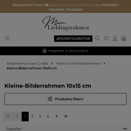
Behind the Frame 🖼️
Spare bis zu 20 % mit den Codes
FRAME10 |
FRAME15 | FRAME20
Du hast 0 P
KONFIGURATOR
Hergestellt in Deutschland
Bilderrahmen nach Gröẞe
Kleine & Mini-Bilderrahmen
Kleine-Bilderrahmen 10x15 cm
Kleine-Bilderrahmen 10x15 cm
Produkte filtern
Seite
Seite
Seite
Seite
1
2
3
4