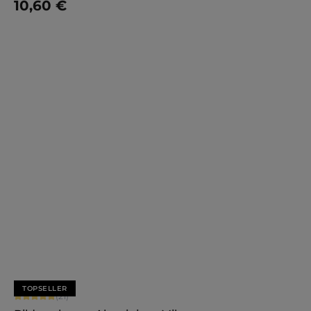
10,60 €
Jetzt konfigurieren
TOPSELLER
Durchschnittliche Bewertung von 5 von 5 Sternen
(21)