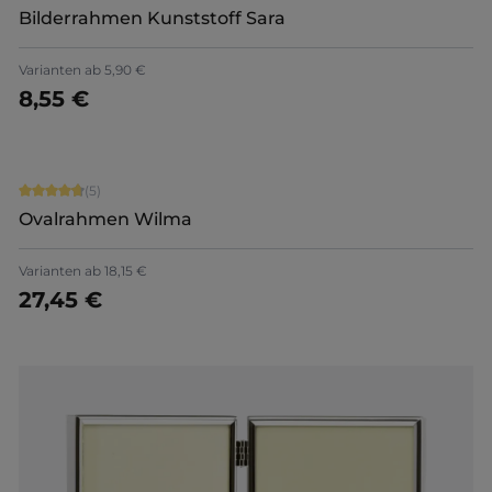
Bilderrahmen Kunststoff Sara
+
7
Varianten ab
5,90 €
8,55 €
Jetzt konfigurieren
Durchschnittliche Bewertung von 4.8 von 5 Sternen
(5)
Ovalrahmen Wilma
Varianten ab
18,15 €
27,45 €
Details