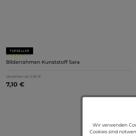
Jetzt konfigurieren
TOPSELLER
Durchschnittliche Bewertung von 4.71 von 5 Sternen
(85)
Bilderrahmen Kunststoff Sara
Varianten ab
5,90 €
7,10 €
Wir verwenden Cook
Cookies sind notwend