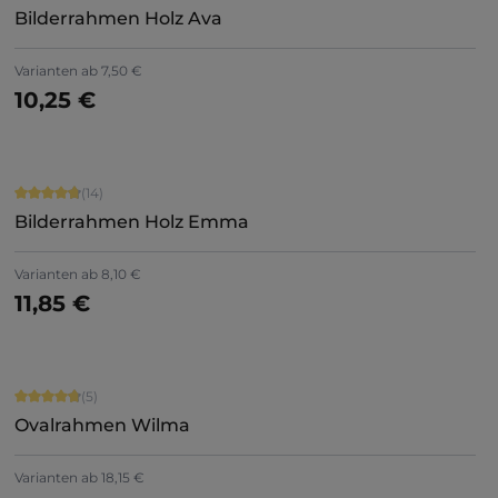
Bilderrahmen Holz Ava
+
5
Varianten ab
7,50 €
10,25 €
Jetzt konfigurieren
Durchschnittliche Bewertung von 4.86 von 5 Sternen
(14)
Bilderrahmen Holz Emma
+
9
Varianten ab
8,10 €
11,85 €
Jetzt konfigurieren
Durchschnittliche Bewertung von 4.8 von 5 Sternen
(5)
Ovalrahmen Wilma
Varianten ab
18,15 €