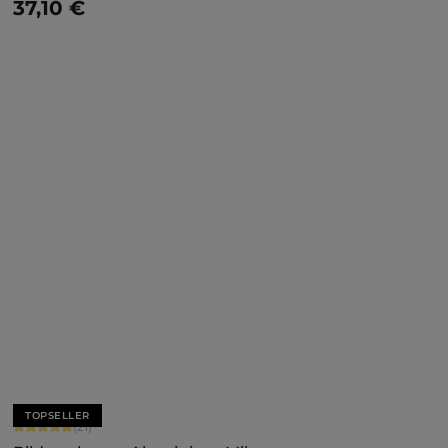
37,10 €
Details
TOPSELLER
Durchschnittliche Bewertung von 5 von 5 Sternen
(21)