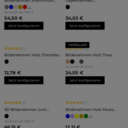
Bilderrahmen Aluminium
Objektrahmen
Mika
Maßanfertigung
+
2
Varianten ab
13,65 €
54,50 €
34,02 €
Jetzt konfigurieren
Jetzt konfigurieren
TOPSELLER
Durchschnittliche Bewertung von 5 von 5 Sternen
Durchschnittliche Bewertung von 5 
(4)
(10)
Bilderrahmen Holz Charlotte
Bilderrahmen Holz Thea
Maßanfertigung
Varianten ab
8,15 €
12,78 €
24,05 €
Jetzt konfigurieren
Jetzt konfigurieren
Durchschnittliche Bewertung von 5 von 5 Sternen
Durchschnittliche Bewertung von 4.
(7)
(7)
3D Bilderrahmen zum
Bilderrahmen Holz Paula
Befüllen
Maßanfertigung
+
8
Varianten ab
27,65 €
66,15 €
12,21 €