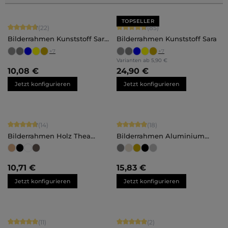
TOPSELLER
Durchschnittliche Bewertung von 4.86 von 5 Sternen
Durchschnittliche Bewertung von 4.
(22)
(85)
Bilderrahmen Kunststoff Sara
Bilderrahmen Kunststoff Sara
Maßanfertigung
+
7
+
7
Varianten ab
5,90 €
10,08 €
24,90 €
Jetzt konfigurieren
Jetzt konfigurieren
Durchschnittliche Bewertung von 4.86 von 5 Sternen
Durchschnittliche Bewertung von 4.
(14)
(18)
Bilderrahmen Holz Thea
Bilderrahmen Aluminium
Maßanfertigung
Mika Maßanfertigung
10,71 €
15,83 €
Jetzt konfigurieren
Jetzt konfigurieren
Durchschnittliche Bewertung von 5 von 5 Sternen
Durchschnittliche Bewertung von 5 
(11)
(2)