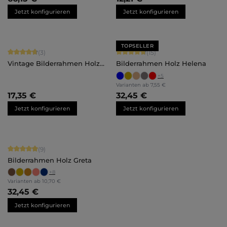
Jetzt konfigurieren
Jetzt konfigurieren
TOPSELLER
Durchschnittliche Bewertung von 4.67 von 5 Sternen
Durchschnittliche Bewertung von 4.
(3)
(15)
Vintage Bilderrahmen Holz
Bilderrahmen Holz Helena
Isabella Maßanfertigung
+
5
Varianten ab
7,55 €
17,35 €
32,45 €
Jetzt konfigurieren
Jetzt konfigurieren
Durchschnittliche Bewertung von 4.89 von 5 Sternen
(9)
Bilderrahmen Holz Greta
+
8
Varianten ab
10,70 €
32,45 €
Jetzt konfigurieren