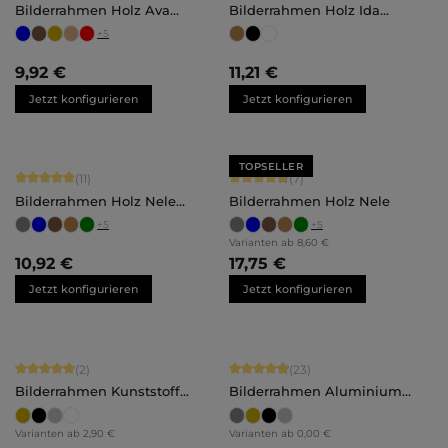
Bilderrahmen Holz Ava
Bilderrahmen Holz Ida
Maßanfertigung
Maßanfertigung
+
5
9,92 €
11,21 €
Jetzt konfigurieren
Jetzt konfigurieren
TOPSELLER
Durchschnittliche Bewertung von 5 von 5 Sternen
Durchschnittliche Bewertung von 4.
(11)
(7)
Bilderrahmen Holz Nele
Bilderrahmen Holz Nele
Maßanfertigung
+
5
+
5
Varianten ab
8,60 €
10,92 €
17,75 €
Jetzt konfigurieren
Jetzt konfigurieren
Durchschnittliche Bewertung von 5 von 5 Sternen
Durchschnittliche Bewertung von 4.
(2)
(23)
Bilderrahmen Kunststoff
Bilderrahmen Aluminium
Amalia
Noah
Varianten ab
2,90 €
Varianten ab
0,00 €