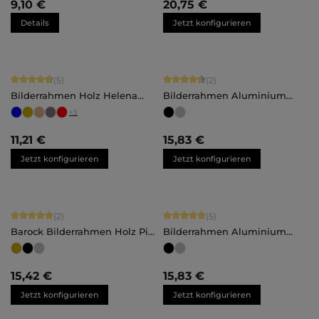
9,10 €
20,75 €
Details
Jetzt konfigurieren
Durchschnittliche Bewertung von 4.8 von 5 Sternen
Durchschnittliche Bewertung von 4.
(5)
(2)
Bilderrahmen Holz Helena
Bilderrahmen Aluminium
Maßanfertigung
Noah Maßanfertigung
+
5
11,21 €
15,83 €
Jetzt konfigurieren
Jetzt konfigurieren
Durchschnittliche Bewertung von 5 von 5 Sternen
Durchschnittliche Bewertung von 5 
(2)
(5)
Barock Bilderrahmen Holz Pia
Bilderrahmen Aluminium
Maßanfertigung
Costa Maßanfertigung
15,42 €
15,83 €
Jetzt konfigurieren
Jetzt konfigurieren