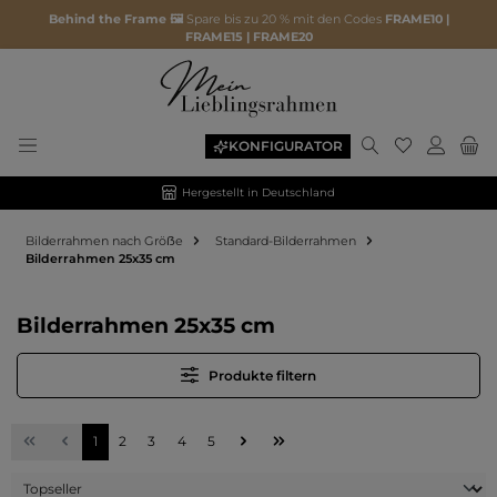
Behind the Frame 🖼️
Spare bis zu 20 % mit den Codes
FRAME10 |
FRAME15 | FRAME20
Du hast 0 P
KONFIGURATOR
Hergestellt in Deutschland
Bilderrahmen nach Gröẞe
Standard-Bilderrahmen
Bilderrahmen 25x35 cm
Bilderrahmen 25x35 cm
Produkte filtern
Seite
Seite
Seite
Seite
Seite
1
2
3
4
5