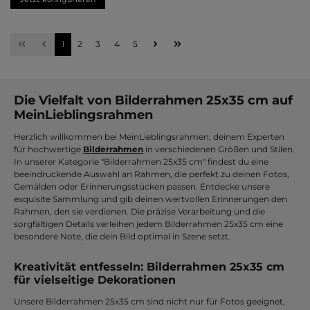
Seite
Seite
Seite
Seite
Seite
1
2
3
4
5
Die Vielfalt von Bilderrahmen 25x35 cm auf
MeinLieblingsrahmen
Herzlich willkommen bei MeinLieblingsrahmen, deinem Experten
für hochwertige
Bilderrahmen
in verschiedenen Größen und Stilen.
In unserer Kategorie "Bilderrahmen 25x35 cm" findest du eine
beeindruckende Auswahl an Rahmen, die perfekt zu deinen Fotos,
Gemälden oder Erinnerungsstücken passen. Entdecke unsere
exquisite Sammlung und gib deinen wertvollen Erinnerungen den
Rahmen, den sie verdienen. Die präzise Verarbeitung und die
sorgfältigen Details verleihen jedem Bilderrahmen 25x35 cm eine
besondere Note, die dein Bild optimal in Szene setzt.
Kreativität entfesseln: Bilderrahmen 25x35 cm
für vielseitige Dekorationen
Unsere Bilderrahmen 25x35 cm sind nicht nur für Fotos geeignet,