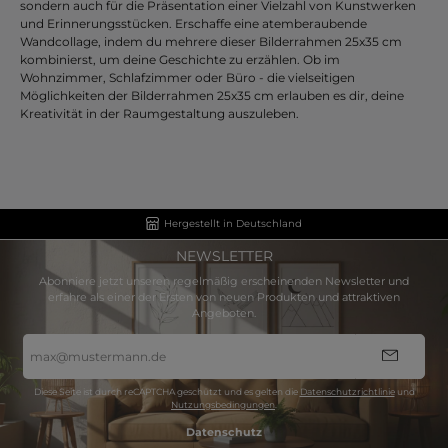
sondern auch für die Präsentation einer Vielzahl von Kunstwerken
und Erinnerungsstücken. Erschaffe eine atemberaubende
Wandcollage, indem du mehrere dieser Bilderrahmen 25x35 cm
kombinierst, um deine Geschichte zu erzählen. Ob im
Wohnzimmer, Schlafzimmer oder Büro - die vielseitigen
Möglichkeiten der Bilderrahmen 25x35 cm erlauben es dir, deine
Kreativität in der Raumgestaltung auszuleben.
Hergestellt in Deutschland
NEWSLETTER
Abonniere jetzt unseren regelmäßig erscheinenden Newsletter und
erfahre als einer der Ersten von neuen Produkten und attraktiven
Angeboten.
E-
Mail-
Adresse
*
Diese Seite ist durch reCAPTCHA geschützt und es gelten die
Datenschutzrichtlinie
und
Nutzungsbedingungen
.
Datenschutz