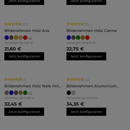
Jetzt konfigurieren
Jetzt konfigurieren
Durchschnittliche Bewertung von 4.9 von 5 Sternen
Durchschnittliche Bewertung von 5 
(20)
(13)
Bilderrahmen Holz Ava
Bilderrahmen Holz Carina
+
5
Varianten ab
7,50 €
Varianten ab
8,20 €
21,60 €
22,75 €
Jetzt konfigurieren
Jetzt konfigurieren
Durchschnittliche Bewertung von 4.71 von 5 Sternen
Durchschnittliche Bewertung von 4.
(7)
(14)
Bilderrahmen Holz Nele mit
Bilderrahmen Aluminium
Abstandsleiste
Costa
+
5
Varianten ab
13,60 €
Varianten ab
20,45 €
32,45 €
34,35 €
Jetzt konfigurieren
Jetzt konfigurieren