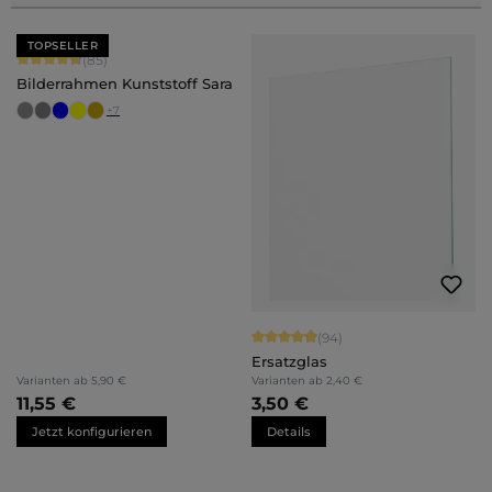
TOPSELLER
Durchschnittliche Bewertung von 4.71 von 5 Sternen
(85)
Bilderrahmen Kunststoff Sara
+
7
Durchschnittliche Bewertung von 4.
(94)
Ersatzglas
Varianten ab
5,90 €
Varianten ab
2,40 €
11,55 €
3,50 €
Jetzt konfigurieren
Details