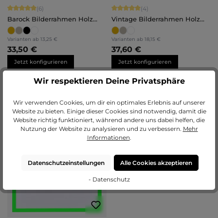
Durchschnittliche Bewertung von 5 von 5 Sternen
Durchschnittliche Bewertung von 5 
(6)
(4)
Barock Bilderrahmen Holz
Vintage Bilderrahmen Holz
Naomi
Lysann
Varianten ab
13,25 €
Varianten ab
18,15 €
33,50 €
37,60 €
Jetzt konfigurieren
Jetzt konfigurieren
Wir respektieren Deine Privatsphäre
TOPSELLER
Durchschnittliche Bewertung von 4.
(15)
Wir verwenden Cookies, um dir ein optimales Erlebnis auf unserer
Website zu bieten. Einige dieser Cookies sind notwendig, damit die
Bilderrahmen Holz Helena
Website richtig funktioniert, während andere uns dabei helfen, die
+
5
Nutzung der Website zu analysieren und zu verbessern.
Mehr
Informationen
.
Datenschutzeinstellungen
Alle Cookies akzeptieren
- Datenschutz