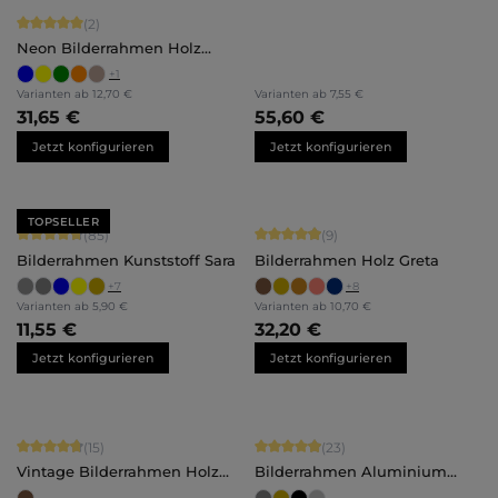
Durchschnittliche Bewertung von 5 von 5 Sternen
(2)
Neon Bilderrahmen Holz
Bonnie
+
1
Varianten ab
12,70 €
Varianten ab
7,55 €
31,65 €
55,60 €
Jetzt konfigurieren
Jetzt konfigurieren
TOPSELLER
Durchschnittliche Bewertung von 4.71 von 5 Sternen
Durchschnittliche Bewertung von 4.
(85)
(9)
Bilderrahmen Kunststoff Sara
Bilderrahmen Holz Greta
+
7
+
8
Varianten ab
5,90 €
Varianten ab
10,70 €
11,55 €
32,20 €
Jetzt konfigurieren
Jetzt konfigurieren
Durchschnittliche Bewertung von 4.87 von 5 Sternen
Durchschnittliche Bewertung von 4.
(15)
(23)
Vintage Bilderrahmen Holz
Bilderrahmen Aluminium
Hannah
Noah