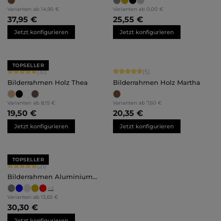
Varianten ab
14,90 €
Varianten ab
0,00 €
37,95 €
25,55 €
Jetzt konfigurieren
Jetzt konfigurieren
TOPSELLER
Durchschnittliche Bewertung von 5 von 5 Sternen
Durchschnittliche Bewertung von 5 
(10)
(5)
Bilderrahmen Holz Thea
Bilderrahmen Holz Martha
Varianten ab
8,15 €
Varianten ab
7,60 €
19,50 €
20,35 €
Jetzt konfigurieren
Jetzt konfigurieren
TOPSELLER
Durchschnittliche Bewertung von 5 von 5 Sternen
(21)
Bilderrahmen Aluminium
Mika
+
2
Varianten ab
13,65 €
30,30 €
Jetzt konfigurieren