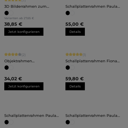
(7)
3D Bilderrahmen zum
Schallplattenrahmen Paula
Befüllen
groß
Varianten ab
27,65 €
38,85 €
55,00 €
Jetzt konfigurieren
Details
Durchschnittliche Bewertung von 4 von 5 Sternen
Durchschnittliche Bewertung von 5 
(2)
(1)
Objektrahmen
Schallplattenrahmen Fiona
Maßanfertigung
groß
34,02 €
59,80 €
Jetzt konfigurieren
Details
Schallplattenrahmen Paula
Schallplattenrahmen Paula
klein
groß