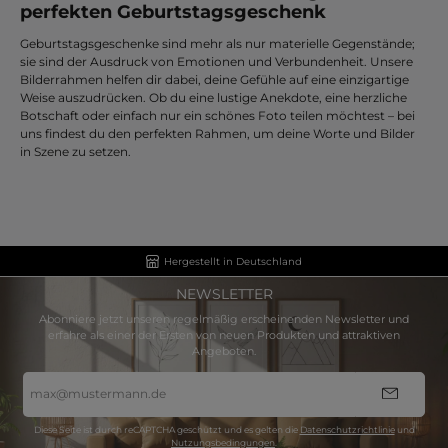
perfekten Geburtstagsgeschenk
Geburtstagsgeschenke sind mehr als nur materielle Gegenstände;
sie sind der Ausdruck von Emotionen und Verbundenheit. Unsere
Bilderrahmen helfen dir dabei, deine Gefühle auf eine einzigartige
Weise auszudrücken. Ob du eine lustige Anekdote, eine herzliche
Botschaft oder einfach nur ein schönes Foto teilen möchtest – bei
uns findest du den perfekten Rahmen, um deine Worte und Bilder
in Szene zu setzen.
Hergestellt in Deutschland
NEWSLETTER
Abonniere jetzt unseren regelmäßig erscheinenden Newsletter und
erfahre als einer der Ersten von neuen Produkten und attraktiven
Angeboten.
E-
Mail-
Adresse
*
Diese Seite ist durch reCAPTCHA geschützt und es gelten die
Datenschutzrichtlinie
und
Nutzungsbedingungen
.