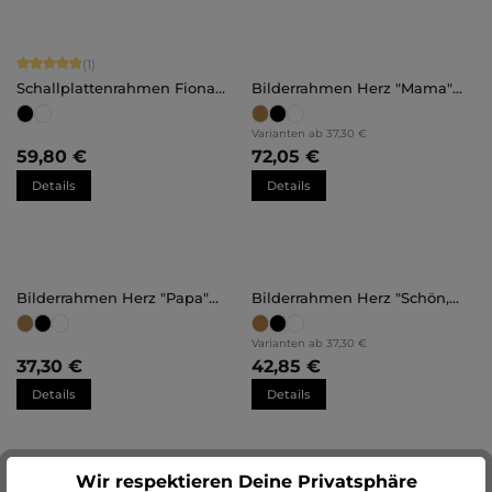
Durchschnittliche Bewertung von 5 von 5 Sternen
(1)
Schallplattenrahmen Fiona
Bilderrahmen Herz "Mama"
groß
30x30cm
Varianten ab
37,30 €
59,80 €
72,05 €
Details
Details
Bilderrahmen Herz "Papa"
Bilderrahmen Herz "Schön,
30x30cm
dass es dich gibt" 30x30cm
Varianten ab
37,30 €
37,30 €
42,85 €
Details
Details
Wir respektieren Deine Privatsphäre