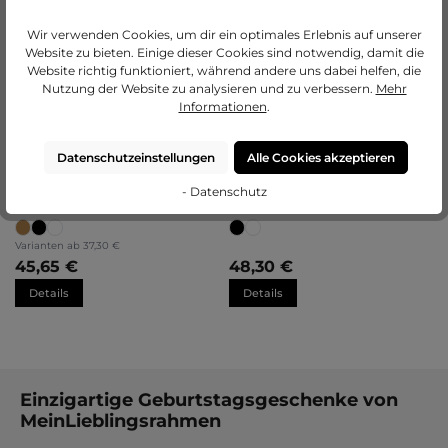
Bilderrahmen Herz "Opa"
Bilderrahmen Herz "Bruder"
30x30cm
30x30cm
Wir verwenden Cookies, um dir ein optimales Erlebnis auf unserer
Website zu bieten. Einige dieser Cookies sind notwendig, damit die
Varianten ab
37,30 €
Website richtig funktioniert, während andere uns dabei helfen, die
37,30 €
42,85 €
Nutzung der Website zu analysieren und zu verbessern.
Mehr
Details
Details
Informationen
.
Datenschutzeinstellungen
Alle Cookies akzeptieren
- Datenschutz
Bilderrahmen Herz "Oma"
Schallplattenrahmen Fiona
30x30cm
klein
Varianten ab
37,30 €
45,65 €
48,30 €
Details
Details
Einzigartige Geburtstagsgeschenke von
MeinLieblingsrahmen