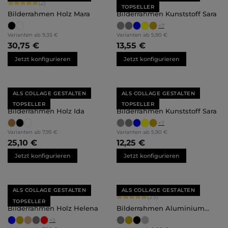
Durchschnittliche Bewertung von 5 von 5 Sternen
Durchschnittliche Bewertung von 4.
(2)
(85)
TOPSELLER
Bilderrahmen Holz Mara
Bilderrahmen Kunststoff Sara
+
7
Varianten ab
9,35 €
Varianten ab
5,90 €
30,75 €
13,55 €
Jetzt konfigurieren
Jetzt konfigurieren
ALS COLLAGE GESTALTEN
ALS COLLAGE GESTALTEN
Durchschnittliche Bewertung von 4.79 von 5 Sternen
Durchschnittliche Bewertung von 4.
(33)
(85)
TOPSELLER
TOPSELLER
Bilderrahmen Holz Ida
Bilderrahmen Kunststoff Sara
+
7
Varianten ab
7,95 €
Varianten ab
5,90 €
25,10 €
12,25 €
Jetzt konfigurieren
Jetzt konfigurieren
ALS COLLAGE GESTALTEN
ALS COLLAGE GESTALTEN
Durchschnittliche Bewertung von 4.8 von 5 Sternen
Durchschnittliche Bewertung von 4.
(15)
(23)
TOPSELLER
Bilderrahmen Holz Helena
Bilderrahmen Aluminium
Noah
+
5