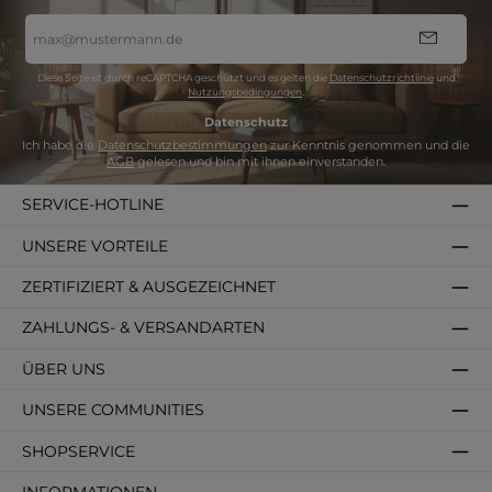
E-
Mail-
Adresse
*
Diese Seite ist durch reCAPTCHA geschützt und es gelten die
Datenschutzrichtlinie
und
Nutzungsbedingungen
.
Datenschutz
Ich habe die
Datenschutzbestimmungen
zur Kenntnis genommen und die
AGB
gelesen und bin mit ihnen einverstanden.
SERVICE-HOTLINE
UNSERE VORTEILE
ZERTIFIZIERT & AUSGEZEICHNET
ZAHLUNGS- & VERSANDARTEN
ÜBER UNS
UNSERE COMMUNITIES
SHOPSERVICE
INFORMATIONEN