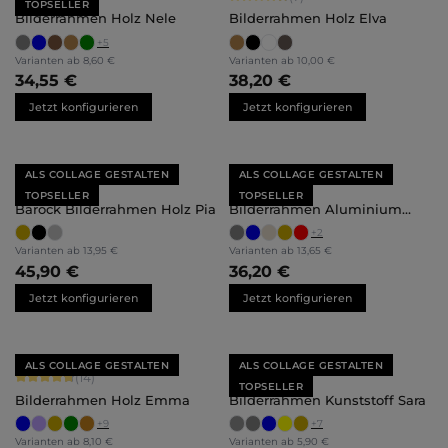
TOPSELLER
Bilderrahmen Holz Nele
Bilderrahmen Holz Elva
+
5
Varianten ab
8,60 €
Varianten ab
10,00 €
34,55 €
38,20 €
Jetzt konfigurieren
Jetzt konfigurieren
ALS COLLAGE GESTALTEN
ALS COLLAGE GESTALTEN
Durchschnittliche Bewertung von 5 von 5 Sternen
Durchschnittliche Bewertung von 5 
(5)
(21)
TOPSELLER
TOPSELLER
Barock Bilderrahmen Holz Pia
Bilderrahmen Aluminium
Mika
+
2
Varianten ab
13,95 €
Varianten ab
13,65 €
45,90 €
36,20 €
Jetzt konfigurieren
Jetzt konfigurieren
ALS COLLAGE GESTALTEN
ALS COLLAGE GESTALTEN
Durchschnittliche Bewertung von 4.86 von 5 Sternen
Durchschnittliche Bewertung von 4.
(14)
(85)
TOPSELLER
Bilderrahmen Holz Emma
Bilderrahmen Kunststoff Sara
+
9
+
7
Varianten ab
8,10 €
Varianten ab
5,90 €