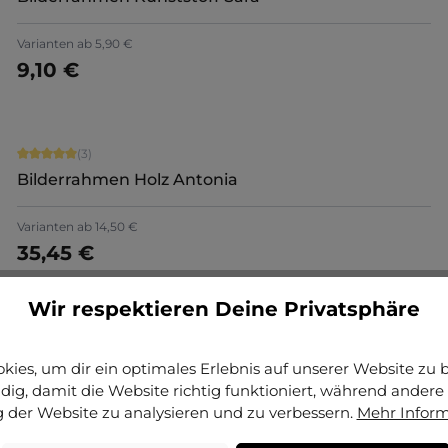
+
7
Varianten ab
5,90 €
9,10 €
Jetzt konfigurieren
Durchschnittliche Bewertung von 5 von 5 Sternen
(3)
Bilderrahmen Holz Antonia
Varianten ab
14,50 €
35,45 €
Jetzt konfigurieren
Wir respektieren Deine Privatsphäre
Durchschnittliche Bewertung von 4.75 von 5 Sternen
(4)
Ovalrahmen Heidi
ies, um dir ein optimales Erlebnis auf unserer Website zu bi
ig, damit die Website richtig funktioniert, während andere 
+
1
Varianten ab
22,80 €
 der Website zu analysieren und zu verbessern.
Mehr Infor
40,65 €
Details