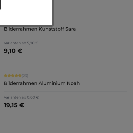
TOPSELLER
Durchschnittliche Bewertung von 4.71 von 5 Sternen
(85)
Bilderrahmen Kunststoff Sara
+
7
Varianten ab
5,90 €
9,10 €
Jetzt konfigurieren
Durchschnittliche Bewertung von 4.91 von 5 Sternen
(23)
Bilderrahmen Aluminium Noah
Varianten ab
0,00 €
19,15 €
Jetzt konfigurieren