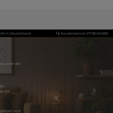
llt in Deutschland
Kundenservice 07138 945383
ls einer der
ie
und
gelesen und