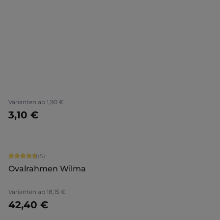
Varianten ab
1,90 €
3,10 €
Details
Durchschnittliche Bewertung von 4.8 von 5 Sternen
(5)
Ovalrahmen Wilma
Varianten ab
18,15 €
42,40 €
Details