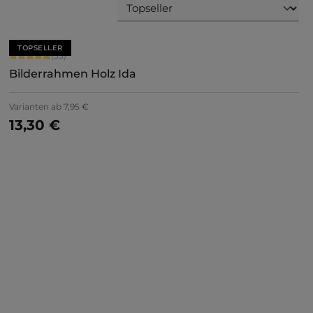
TOPSELLER
Durchschnittliche Bewertung von 4.79 von 5 Sternen
(33)
Bilderrahmen Holz Ida
Varianten ab
7,95 €
13,30 €