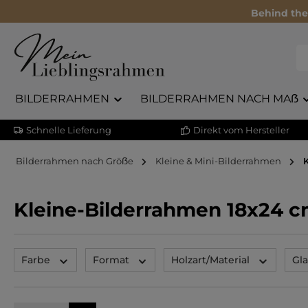
Behind the
BILDERRAHMEN
BILDERRAHMEN NACH MAẞ
Schnelle Lieferung
Direkt vom Hersteller
Bilderrahmen nach Gröẞe
Kleine & Mini-Bilderrahmen
Kleine-Bilderrahmen 18x24 
Farbe
Format
Holzart/Material
Gla