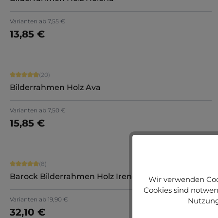
+
5
Varianten ab
7,55 €
13,85 €
Jetzt konfigurieren
Durchschnittliche Bewertung von 4.9 von 5 Sternen
(20)
Bilderrahmen Holz Ava
+
5
Varianten ab
7,50 €
15,85 €
Jetzt konfigurieren
Durchschnittliche Bewertung von 5 von 5 Sternen
(8)
Barock Bilderrahmen Holz Irene
Wir verwenden Cook
Cookies sind notwend
Varianten ab
19,90 €
Nutzung
32,10 €
Jetzt konfigurieren