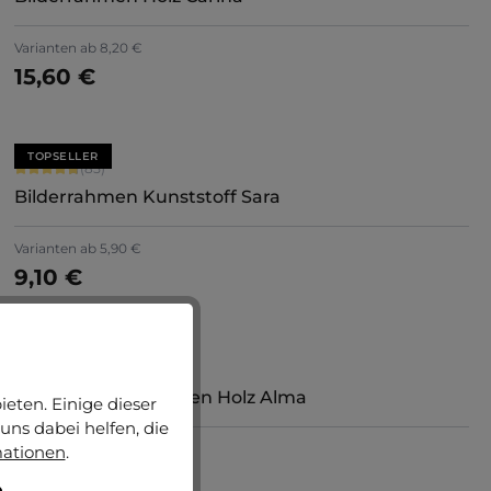
Varianten ab
8,20 €
15,60 €
Jetzt konfigurieren
TOPSELLER
Durchschnittliche Bewertung von 4.71 von 5 Sternen
(85)
Bilderrahmen Kunststoff Sara
+
7
Varianten ab
5,90 €
9,10 €
Jetzt konfigurieren
TOPSELLER
Durchschnittliche Bewertung von 5 von 5 Sternen
(6)
Vintage Bilderrahmen Holz Alma
eten. Einige dieser
uns dabei helfen, die
Varianten ab
9,20 €
mationen
.
16,75 €
Jetzt konfigurieren