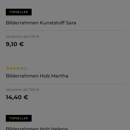
TOPSELLER
Durchschnittliche Bewertung von 4.71 von 5 Sternen
(85)
Bilderrahmen Kunststoff Sara
+
7
Varianten ab
5,90 €
9,10 €
Jetzt konfigurieren
Durchschnittliche Bewertung von 5 von 5 Sternen
(5)
Bilderrahmen Holz Martha
Varianten ab
7,60 €
14,40 €
Jetzt konfigurieren
TOPSELLER
Durchschnittliche Bewertung von 4.8 von 5 Sternen
(15)
Bilderrahmen Holz Helena