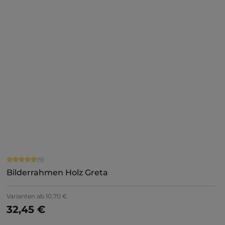
Jetzt konfigurieren
Durchschnittliche Bewertung von 4.89 von 5 Sternen
(9)
Bilderrahmen Holz Greta
+
8
Varianten ab
10,70 €
32,45 €
Jetzt konfigurieren