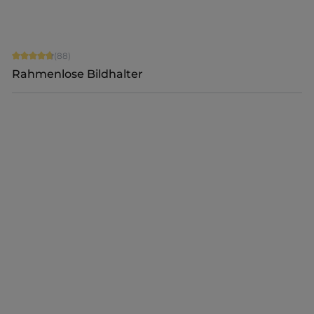
Durchschnittliche Bewertung von 4.84 von 5 Sternen
(88)
Rahmenlose Bildhalter