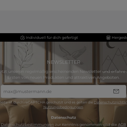
Individuell für dich gefertigt
Hergeste
NEWSLETTER
etzt unseren regelmäßig erscheinenden Newsletter und erfahre a
Ersten von neuen Produkten und attraktiven Angeboten.
E-
Mail-
Adresse
Seite ist durch reCAPTCHA geschützt und es gelten die
Datenschutzrichtlin
*
Nutzungsbedingungen
.
Datenschutz
e
Datenschutzbestimmungen
zur Kenntnis genommen und die
AGB