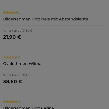
Durchschnittliche Bewertung von 4.71 von 5 Sternen
(7)
Bilderrahmen Holz Nele mit Abstandsleiste
+
5
Varianten ab
13,60 €
21,90 €
Jetzt konfigurieren
Durchschnittliche Bewertung von 4.8 von 5 Sternen
(5)
Ovalrahmen Wilma
Varianten ab
18,15 €
38,60 €
Details
Durchschnittliche Bewertung von 5 von 5 Sternen
(13)
Bilderrahmen Holz Carina