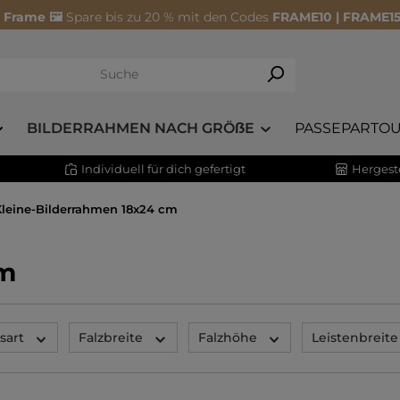
 Frame 🖼️
Spare bis zu 20 % mit den Codes
FRAME10 | FRAME15
BILDERRAHMEN NACH GRÖẞE
PASSEPARTOU
Individuell für dich gefertigt
Hergeste
Kleine-Bilderrahmen 18x24 cm
cm
sart
Falzbreite
Falzhöhe
Leistenbreite