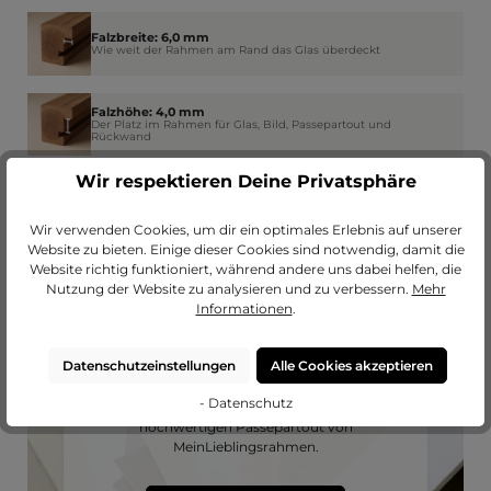
Falzbreite: 6,0 mm
Wie weit der Rahmen am Rand das Glas überdeckt
Falzhöhe: 4,0 mm
Der Platz im Rahmen für Glas, Bild, Passepartout und
Rückwand
Wir respektieren Deine Privatsphäre
Wir verwenden Cookies, um dir ein optimales Erlebnis auf unserer
Website zu bieten. Einige dieser Cookies sind notwendig, damit die
Website richtig funktioniert, während andere uns dabei helfen, die
Nutzung der Website zu analysieren und zu verbessern.
Mehr
Informationen
.
Datenschutzeinstellungen
Alle Cookies akzeptieren
Passendes Passepartout?
- Datenschutz
Erweitere deinen Rahmen mit einem
hochwertigen Passepartout von
MeinLieblingsrahmen.