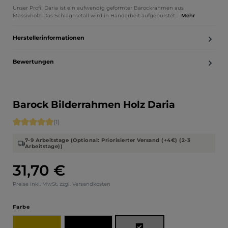
Unser Profil Daria ist ein aufwendig geformter Barockrahmen aus
Massivholz. Das Schlagmetall wird in Handarbeit aufgebürstet…
Mehr
Herstellerinformationen
Bewertungen
Barock Bilderrahmen Holz Daria
Durchschnittliche Bewertung von 5 von 5 Sternen
(1)
7-9 Arbeitstage (Optional: Priorisierter Versand (+4€) (2-3
Arbeitstage))
31,70 €
Regulärer Preis:
Preise inkl. MwSt. zzgl. Versandkosten
auswählen
Farbe