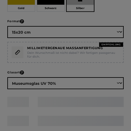
Silber
Gold
Schwarz
auswählen
Format
EMPFEHLUNG
MILLIMETERGENAUE MASSANFERTIGUNG
Dein Wunschmaß ist nicht dabei? Wir fertigen passgenau
für dich.
auswählen
Glasart