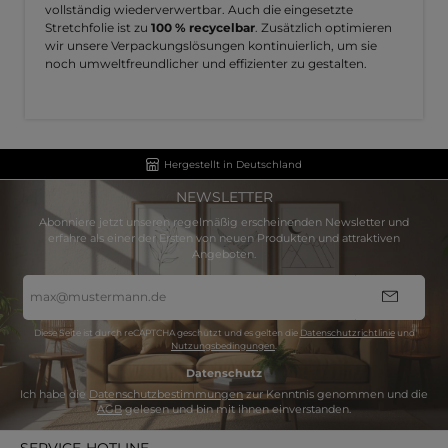
vollständig wiederverwertbar. Auch die eingesetzte
Stretchfolie ist zu
100 % recycelbar
. Zusätzlich optimieren
wir unsere Verpackungslösungen kontinuierlich, um sie
noch umweltfreundlicher und effizienter zu gestalten.
Hergestellt in Deutschland
NEWSLETTER
Abonniere jetzt unseren regelmäßig erscheinenden Newsletter und
erfahre als einer der Ersten von neuen Produkten und attraktiven
Angeboten.
E-
Mail-
Adresse
*
Diese Seite ist durch reCAPTCHA geschützt und es gelten die
Datenschutzrichtlinie
und
Nutzungsbedingungen
.
Datenschutz
Ich habe die
Datenschutzbestimmungen
zur Kenntnis genommen und die
AGB
gelesen und bin mit ihnen einverstanden.