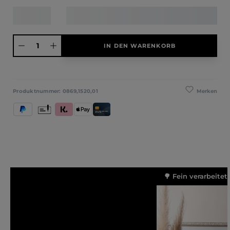
Produkt Anzahl: Gib den gewünschten Wert ein oder benutze die Schaltfläche
IN DEN WARENKORB
Merken
Produktnummer:
0869,1520,01
PayPal
Vorkasse
Klarna (Rechnung / Ratenkauf / Sofort)
Apple Pay
Kredit- und Debitkarte
🌳 Fein verarbeitet