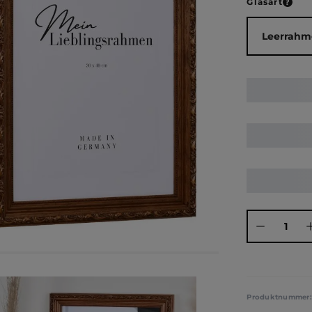
ausw
Glasart
Produkt Anza
Produktnummer