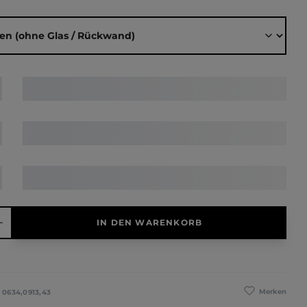
ählen
hl: Gib den gewünschten Wert ein oder benutze die Schaltfläche
IN DEN WARENKORB
Merken
:
0634,0913,43