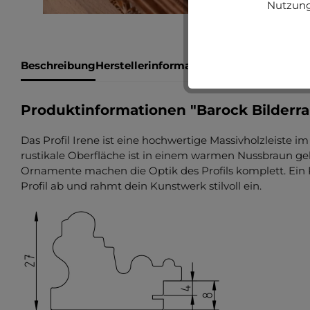
Nutzung
Beschreibung
Herstellerinformationen
Bewertungen
Produktinformationen "Barock Bilderr
Das Profil Irene ist eine hochwertige Massivholzleiste i
rustikale Oberfläche ist in einem warmen Nussbraun ge
Ornamente machen die Optik des Profils komplett. Ein 
Profil ab und rahmt dein Kunstwerk stilvoll ein.