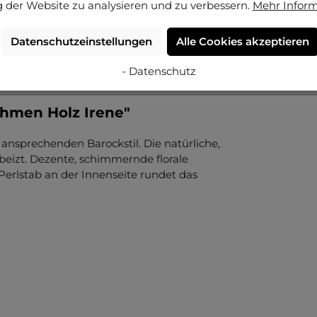
 der Website zu analysieren und zu verbessern.
Mehr Infor
Datenschutzeinstellungen
Alle Cookies akzeptieren
- Datenschutz
ahmen Holz Irene"
m ansprechenden Barockstil. Die natürliche,
beizt. Dezente, schimmernde florale
Perlstab an der Innenseite rundet das