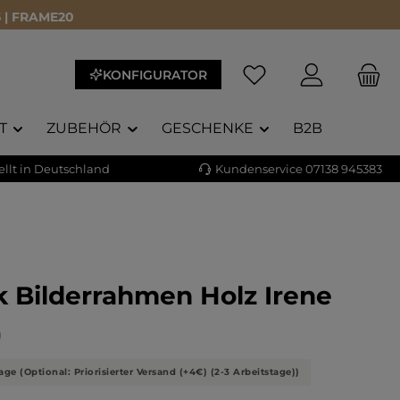
 | FRAME20
KONFIGURATOR
T
ZUBEHÖR
GESCHENKE
B2B
llt in Deutschland
Kundenservice 07138 945383
 Bilderrahmen Holz Irene
liche Bewertung von 5 von 5 Sternen
)
age (Optional: Priorisierter Versand (+4€) (2-3 Arbeitstage))