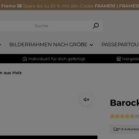
 Frame 🖼️
Spare bis zu 20 % mit den Codes
FRAME10 | FRAME15
BILDERRAHMEN NACH GRÖẞE
PASSEPARTOU
Individuell für dich gefertigt
Hergeste
n aus Holz
Barock
Durchschnitt
(8
7-9 Arbeitst