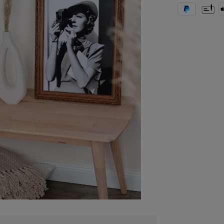
PayPal
Vorkas
A