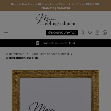
Behind the Frame 🖼️
Spare bis zu 20 % mit den Codes
FRAME10 |
FRAME15 | FRAME20
KONFIGURATOR
Hergestellt in Deutschland
Bilderrahmen
Bilderrahmen nach Material
Bilderrahmen aus Holz
Bildergalerie überspringen