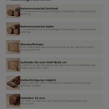
Rahmenmaterial: Echtholz
In Handarbeit aus hochwertigen Materialien in Deutschland
gefertigt
Rahmenmaterial: Kiefer
In Handarbeit aus hochwertigen Materialien in Deutschland
gefertigt
Wandaufhänger
Zum Aufhängen des Bilderrahmens an der Wand im Hoch-
und Querformat
Aufsteller bis zum Maß 18x24 cm
Aufsteller an der Rückseite des Rahmens zum Aufstellen des
Bildes auf einem Tisch
Maßanfertigung möglich
Dieser Rahmen kann individuell in deinem Wunschmaß
gefertigt werden
Falzhöhe: 7,5 mm
Der Platz im Rahmen für Glas, Bild, Passepartout und
Rückwand