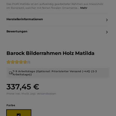
Das Profil Matilda ist ein aufwendig gearbeiteter Rahmen aus Massivholz
im Barockstil, welcher mit feinen floralen Ornamente…
Mehr
Herstellerinformationen
Bewertungen
Barock Bilderrahmen Holz Matilda
Durchschnittliche Bewertung von 5 von 5 Sternen
(1)
7-9 Arbeitstage (Optional: Priorisierter Versand (+4€) (2-3
Arbeitstage))
337,45 €
Regulärer Preis:
Preise inkl. MwSt. zzgl. Versandkosten
auswählen
Farbe