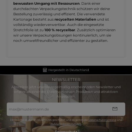
bewussten Umgang mit Ressourcen
. Dank einer
durchdachten Verpackungstechnik schützen wir deine
Bestellung zuverlässig und effizient. Die verwendete
Kartonage besteht aus
recycelten Materialien
und ist
vollständig wiederverwertbar. Auch die eingesetzte
Stretchfolie ist zu
100 % recycelbar
. Zusätzlich optimieren
wir unsere Verpackungslösungen kontinuierlich, um sie
noch umweltfreundlicher und effizienter zu gestalten.
Hergestellt in Deutschland
NEWSLETTER
Abonniere jetzt unseren regelmäßig erscheinenden Newsletter und
erfahre als einer der Ersten von neuen Produkten und attraktiven
Angeboten.
E-
Mail-
Adresse
*
Diese Seite ist durch reCAPTCHA geschützt und es gelten die
Datenschutzrichtlinie
und
Nutzungsbedingungen
.
Datenschutz