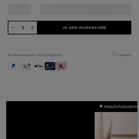
Produkt Anzahl: Gib den gewünschten Wert ein oder benutze die Schaltfläche
IN DEN WARENKORB
Merken
Produktnummer:
0752,8080,02
PayPal
Vorkasse
Apple Pay
Kredit- und Debitkarte
Klarna (Rechnung / Ratenkauf / Sofort)
🌳 Massivholzrahme