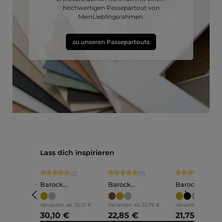
hochwertigen Passepartout von
MeinLieblingsrahmen.
zu unseren Passepartouts
Produktgalerie überspringen
Lass dich inspirieren
Durchschnittliche Bewertung von 5 von 5 Sternen
Durchschnittliche Bewertung von 5 vo
Durchschnittli
(2)
(11)
(1)
Barock
Barock
Barock
Bilderrahmen Holz
Bilderrahmen Holz
Bilderrahmen
Anna
Olivia
Lilly
Varianten ab
25,10 €
Varianten ab
22,75 €
Varianten ab
18,15
30,10 €
22,85 €
21,75 €