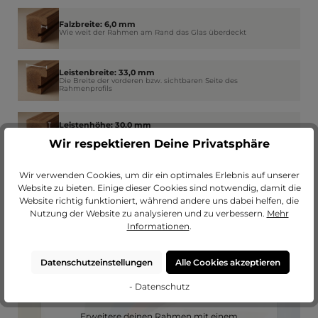
Falzbreite: 6,0 mm
Wie weit der Rahmen am Rand das Glas überdeckt
Leistenbreite: 33,0 mm
Die Breite der vorderen bzw. sichtbaren Seite des
Rahmenprofils
Leistenhöhe: 30,0 mm
Dicke bzw. Tiefe des Rahmens - So viel trägt dieser auf die
Wand auf
Wir respektieren Deine Privatsphäre
Wir verwenden Cookies, um dir ein optimales Erlebnis auf unserer
Website zu bieten. Einige dieser Cookies sind notwendig, damit die
Website richtig funktioniert, während andere uns dabei helfen, die
Nutzung der Website zu analysieren und zu verbessern.
Mehr
Informationen
.
Datenschutzeinstellungen
Alle Cookies akzeptieren
- Datenschutz
Passendes Passepartout?
Erweitere deinen Rahmen mit einem