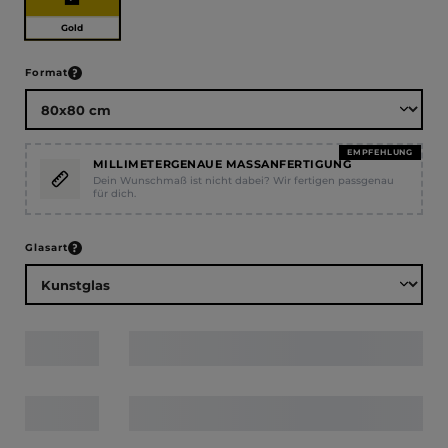
Gold
auswählen
Format
EMPFEHLUNG
MILLIMETERGENAUE MASSANFERTIGUNG
Dein Wunschmaß ist nicht dabei? Wir fertigen passgenau
für dich.
auswählen
Glasart