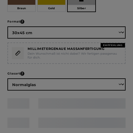
Silber
Braun
Gold
auswählen
Format
EMPFEHLUNG
MILLIMETERGENAUE MASSANFERTIGUNG
Dein Wunschmaß ist nicht dabei? Wir fertigen passgenau
für dich.
auswählen
Glasart