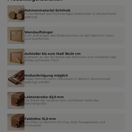
Rahmenmaterial: Echtholz
In Handarbeit aus hochwertigen Materialien in Deutschland
gefertigt
Wandaufhänger
Zum Aufhängen des Bilderrahmens an der Wand im Hoch-
und Querformat
Aufsteller bis zum Maß 18x24 cm
Aufsteller an der Rückseite des Rahmens zum Aufstellen des
Bildes auf einem Tisch
Maßanfertigung möglich
Dieser Rahmen kann individuell in deinem Wunschmaß
gefertigt werden
Leistenbreite: 62,0 mm
Die Breite der vorderen bzw. sichtbaren Seite des
Rahmenprofils
Falzhöhe: 15,0 mm
Der Platz im Rahmen für Glas, Bild, Passepartout und
Rückwand