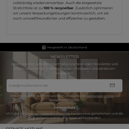
vollständig wiederverwertbar. Auch die eingesetzte
Stretchfolie ist zu
100 % recycelbar
. Zusätzlich optimieren
wir unsere Verpackungslösungen kontinuierlich, um sie
noch umweltfreundlicher und effizienter zu gestalten.
Hergestellt in Deutschland
NEWSLETTER
Abonniere jetzt unseren regelmäßig erscheinenden Newsletter und
erfahre als einer der Ersten von neuen Produkten und attraktiven
Angeboten.
E-
Mail-
Adresse
*
Diese Seite ist durch reCAPTCHA geschützt und es gelten die
Datenschutzrichtlinie
und
Nutzungsbedingungen
.
Datenschutz
Ich habe die
Datenschutzbestimmungen
zur Kenntnis genommen und die
AGB
gelesen und bin mit ihnen einverstanden.