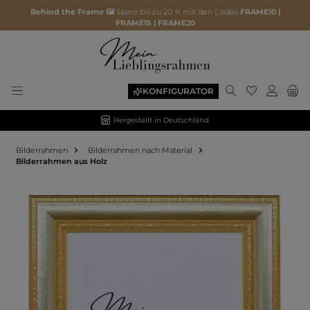
Behind the Frame 🖼️
Spare bis zu 20 % mit den Codes
FRAME10 |
FRAME15 | FRAME20
KONFIGURATOR
Hergestellt in Deutschland
Bilderrahmen
Bilderrahmen nach Material
Bilderrahmen aus Holz
Bildergalerie überspringen