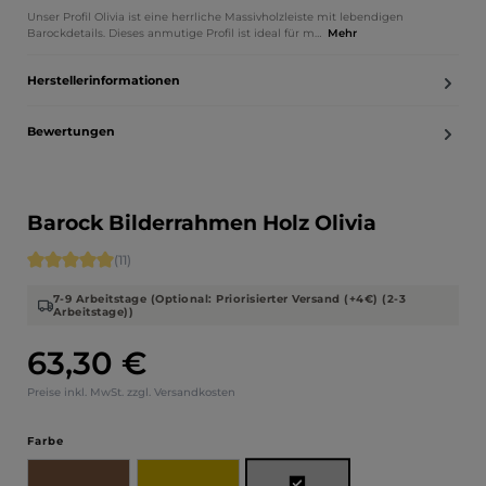
Unser Profil Olivia ist eine herrliche Massivholzleiste mit lebendigen
Barockdetails. Dieses anmutige Profil ist ideal für m…
Mehr
Herstellerinformationen
Bewertungen
Barock Bilderrahmen Holz Olivia
Durchschnittliche Bewertung von 5 von 5 Sternen
(11)
7-9 Arbeitstage (Optional: Priorisierter Versand (+4€) (2-3
Arbeitstage))
63,30 €
Regulärer Preis:
Preise inkl. MwSt. zzgl. Versandkosten
auswählen
Farbe