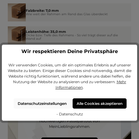
Falzbreite: 7,0 mm
Wie weit der Rahmen am Rand das Glas überdeckt
Leistenhöhe: 35,0 mm
Dicke bzw. Tiefe des Rahmens - So viel trägt dieser auf die
Wand auf
Wir respektieren Deine Privatsphäre
Wir verwenden Cookies, um dir ein optimales Erlebnis auf unserer
Website zu bieten. Einige dieser Cookies sind notwendig, damit die
Website richtig funktioniert, während andere uns dabei helfen, die
Nutzung der Website zu analysieren und zu verbessern.
Mehr
Informationen
.
Datenschutzeinstellungen
Alle Cookies akzeptieren
Passendes Passepartout?
- Datenschutz
Erweitere deinen Rahmen mit einem
hochwertigen Passepartout von
MeinLieblingsrahmen.