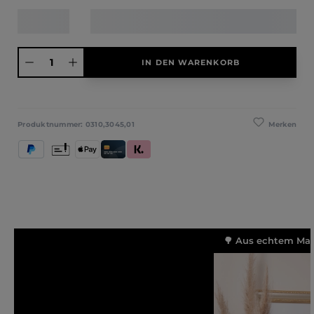
Produkt Anzahl: Gib den gewünschten Wert ein oder benutze die Schaltfläche
IN DEN WARENKORB
Merken
Produktnummer:
0310,3045,01
PayPal
Vorkasse
Apple Pay
Kredit- und Debitkarte
Klarna (Rechnung / Ratenkauf / Sofort)
🌳 Aus echtem Mass