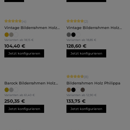
Durchschnittliche Bewertung von 5 von 5 Sternen
Durchschnittliche Bewertung von 5 
(4)
(2)
Vintage Bilderrahmen Holz
Vintage Bilderrahmen Holz
Lysann
Insa
Varianten ab
18,15 €
Varianten ab
18,85 €
104,40 €
128,60 €
Jetzt konfigurieren
Jetzt konfigurieren
Durchschnittliche Bewertung von 4.
(8)
Barock Bilderrahmen Holz
Bilderrahmen Holz Philippa
Victoria
Varianten ab
61,40 €
Varianten ab
12,90 €
250,35 €
133,75 €
Jetzt konfigurieren
Jetzt konfigurieren