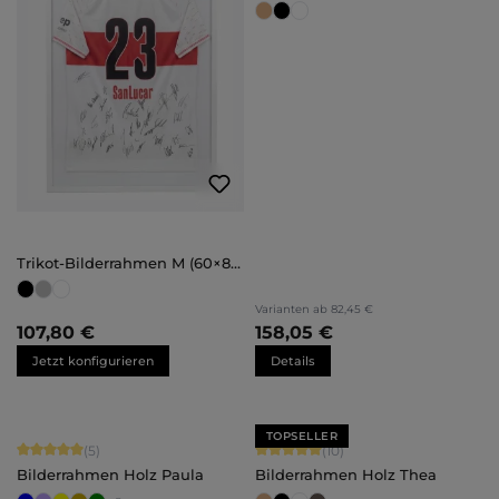
Trikot-Bilderrahmen M (60×80
cm)
Varianten ab
82,45 €
107,80 €
158,05 €
Jetzt konfigurieren
Details
TOPSELLER
Durchschnittliche Bewertung von 5 von 5 Sternen
Durchschnittliche Bewertung von 5 
(5)
(10)
Bilderrahmen Holz Paula
Bilderrahmen Holz Thea