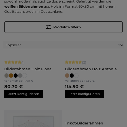
sowohl modern als auch zeitlos erscheint. Gefertigt werden die
weißen Bilderrahmen
aus Holz im Format 60x80 cm mit hohem
Qualitätsanspruch in Deutschland.
Produkte filtern
Durchschnittliche Bewertung von 5 von 5 Sternen
Durchschnittliche Bewertung von 5 
(1)
(3)
Bilderrahmen Holz Fiona
Bilderrahmen Holz Antonia
Varianten ab
4,40 €
Varianten ab
14,50 €
80,70 €
114,50 €
Jetzt konfigurieren
Jetzt konfigurieren
Trikot-Bilderrahmen