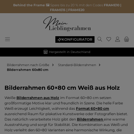
Behind the Frame 🖼️
Spare bis zu 20 % mit den Codes
FRAME10 |
FRAME15 | FRAME20
Du hast 0 P
KONFIGURATOR
Hergestellt in Deutschland
Bilderrahmen nach Gröẞe
Standard-Bilderrahmen
Bilderrahmen 60x80 cm
Bilderrahmen 60×80 cm Weiß aus Holz
Weiße
Bilderrahmen aus Holz
im Format 60×80 cm setzen
großformatige Motive klar und freundlich in Szene. Die helle Farbe
Weiß erzeugt Leichtigkeit, während das
Format 60×80 cm
ausreichend Raum für plakative Kunstwerke oder Fotografien bietet.
Das natürlich verarbeitete Holz gibt den
Bilderrahmen
eine warme
Ausstrahlung und sorgt für Stabilität. Die Kombination aus Weiß und
Holz verleiht den 60×80 Varianten eine harmonische Wirkung, die