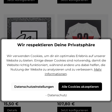
Jetzt konfigurieren
Jetzt konfigurieren
Wir respektieren Deine Privatsphäre
Wir verwenden Cookies, um dir ein optimales Erlebnis auf unserer
Website zu bieten. Einige dieser Cookies sind notwendig, damit die
Website richtig funktioniert, während andere uns dabei helfen, die
Nutzung der Website zu analysieren und zu verbessern.
Mehr
Informationen
.
Datenschutzeinstellungen
Alle Cookies akzeptieren
Bilderrahmen Holz Lorena
Trikot-Bilderrahmen M (60×80
cm)
- Datenschutz
15,50 €
107,80 €
Details
Jetzt konfigurieren