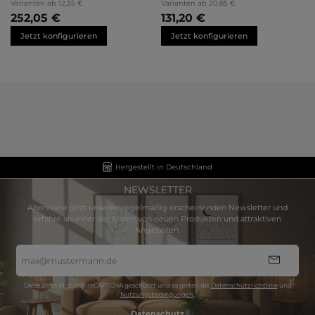
Varianten ab
12,35 €
Varianten ab
20,85 €
252,05 €
131,20 €
Jetzt konfigurieren
Jetzt konfigurieren
Hergestellt in Deutschland
NEWSLETTER
Abonniere jetzt unseren regelmäßig erscheinenden Newsletter und
erfahre als einer der Ersten von neuen Produkten und attraktiven
Angeboten.
E-
Mail-
Adresse
*
Diese Seite ist durch reCAPTCHA geschützt und es gelten die
Datenschutzrichtlinie
und
Nutzungsbedingungen
.
Datenschutz