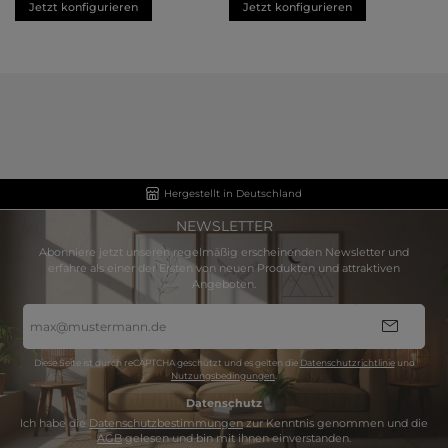
Jetzt konfigurieren
Jetzt konfigurieren
Hergestellt in Deutschland
NEWSLETTER
Abonniere jetzt unseren regelmäßig erscheinenden Newsletter und
erfahre als einer der Ersten von neuen Produkten und attraktiven
Angeboten.
E-
Mail-
Adresse
*
Diese Seite ist durch reCAPTCHA geschützt und es gelten die
Datenschutzrichtlinie
und
Nutzungsbedingungen
.
Datenschutz
Ich habe die
Datenschutzbestimmungen
zur Kenntnis genommen und die
AGB
gelesen und bin mit ihnen einverstanden.