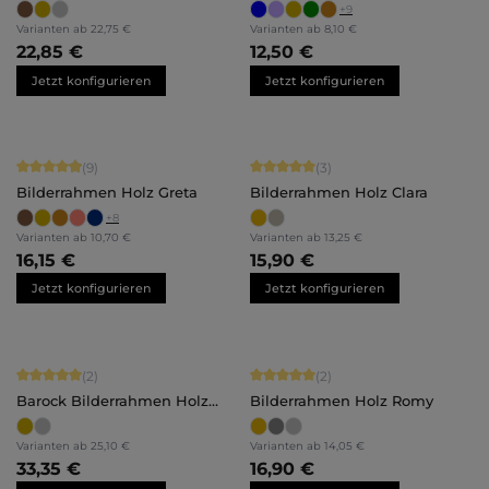
Olivia
+
9
Varianten ab
22,75 €
Varianten ab
8,10 €
22,85 €
12,50 €
Jetzt konfigurieren
Jetzt konfigurieren
Durchschnittliche Bewertung von 4.89 von 5 Sternen
Durchschnittliche Bewertung von 5 
(9)
(3)
Bilderrahmen Holz Greta
Bilderrahmen Holz Clara
+
8
Varianten ab
10,70 €
Varianten ab
13,25 €
16,15 €
15,90 €
Jetzt konfigurieren
Jetzt konfigurieren
Durchschnittliche Bewertung von 5 von 5 Sternen
Durchschnittliche Bewertung von 5 
(2)
(2)
Barock Bilderrahmen Holz
Bilderrahmen Holz Romy
Anna
Varianten ab
25,10 €
Varianten ab
14,05 €
33,35 €
16,90 €