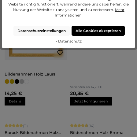
Daria
Website richtig funktioniert, während andere uns dabei helfen, die
Nutzung der Website zu analysieren und zu verbessern.
Mehr
Informationen
.
Datenschutzeinstellungen
Alle Cookies akzeptieren
- Datenschutz
Bilderrahmen Holz Laura
Varianten ab
14,20 €
14,25 €
20,35 €
Details
Jetzt konfigurieren
Durchschnittliche Bewertung von 5 von 5 Sternen
Durchschnittliche Bewertung von 4.
(11)
(14)
Barock Bilderrahmen Holz
Bilderrahmen Holz Emma