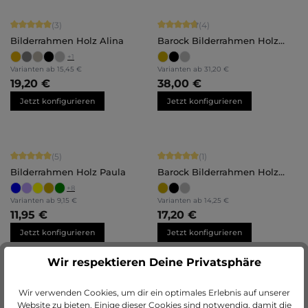
Durchschnittliche Bewertung von 5 von 5 Sternen
Durchschnittliche Bewertung von 4.
(3)
(4)
Bilderrahmen Holz Alina
Barock Bilderrahmen Holz
Valentina
+
1
Varianten ab
15,45 €
Varianten ab
31,20 €
19,20 €
38,00 €
Jetzt konfigurieren
Jetzt konfigurieren
Durchschnittliche Bewertung von 5 von 5 Sternen
Durchschnittliche Bewertung von 5 
(5)
(1)
Bilderrahmen Holz Paula
Barock Bilderrahmen Holz
Stella
+
8
Varianten ab
9,15 €
Varianten ab
14,25 €
11,95 €
17,20 €
Jetzt konfigurieren
Jetzt konfigurieren
Wir respektieren Deine Privatsphäre
Durchschnittliche Bewertung von 5 
(1)
Wir verwenden Cookies, um dir ein optimales Erlebnis auf unserer
Barock Bilderrahmen Holz
Website zu bieten. Einige dieser Cookies sind notwendig, damit die