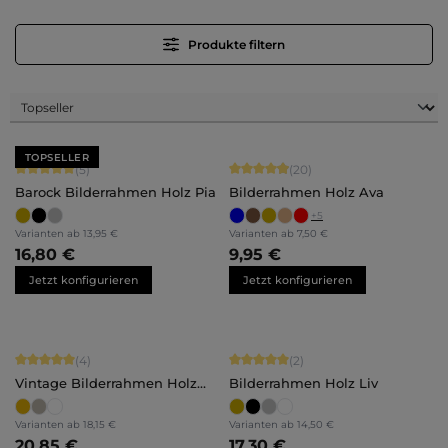
Produkte filtern
TOPSELLER
Durchschnittliche Bewertung von 5 von 5 Sternen
Durchschnittliche Bewertung von 4.
(5)
(20)
Barock Bilderrahmen Holz Pia
Bilderrahmen Holz Ava
+
5
Varianten ab
13,95 €
Varianten ab
7,50 €
16,80 €
9,95 €
Jetzt konfigurieren
Jetzt konfigurieren
Durchschnittliche Bewertung von 5 von 5 Sternen
Durchschnittliche Bewertung von 5 
(4)
(2)
Vintage Bilderrahmen Holz
Bilderrahmen Holz Liv
Lysann
Varianten ab
18,15 €
Varianten ab
14,50 €
20,85 €
17,30 €