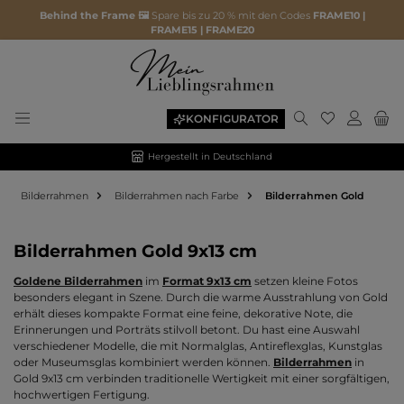
Behind the Frame 🖼️
Spare bis zu 20 % mit den Codes
FRAME10 |
FRAME15 | FRAME20
Du hast 0 P
KONFIGURATOR
Hergestellt in Deutschland
Bilderrahmen
Bilderrahmen nach Farbe
Bilderrahmen Gold
Bilderrahmen Gold 9x13 cm
Goldene Bilderrahmen
im
Format 9x13 cm
setzen kleine Fotos
besonders elegant in Szene. Durch die warme Ausstrahlung von Gold
erhält dieses kompakte Format eine feine, dekorative Note, die
Erinnerungen und Porträts stilvoll betont. Du hast eine Auswahl
verschiedener Modelle, die mit Normalglas, Antireflexglas, Kunstglas
oder Museumsglas kombiniert werden können.
Bilderrahmen
in
Gold 9x13 cm verbinden traditionelle Wertigkeit mit einer sorgfältigen,
hochwertigen Fertigung.