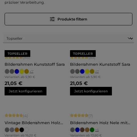
präziser Verarbeitung.
Produkte filtern
TOPSELLER
TOPSELLER
Durchschnittliche Bewertung von 4.71 von 5 Sternen
Durchschnittliche Bewertung von 4.
(85)
(85)
Bilderrahmen Kunststoff Sara
Bilderrahmen Kunststoff Sara
+
7
+
7
Varianten ab
5,90 €
Varianten ab
5,90 €
21,05 €
21,05 €
Jetzt konfigurieren
Jetzt konfigurieren
Durchschnittliche Bewertung von 5 von 5 Sternen
Durchschnittliche Bewertung von 4.
(4)
(7)
Vintage Bilderrahmen Holz
Bilderrahmen Holz Nele mit
Isabella
Abstandsleiste
+
5
Varianten ab
16,20 €
Varianten ab
13,60 €