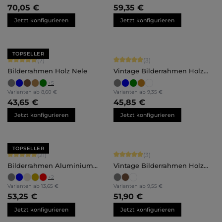
70,05 €
59,35 €
Jetzt konfigurieren
Jetzt konfigurieren
TOPSELLER
Durchschnittliche Bewertung von 4.71 von 5 Sternen
Durchschnittliche Bewertung von 5 
(7)
(3)
Bilderrahmen Holz Nele
Vintage Bilderrahmen Holz
Finja
+
5
Varianten ab
8,60 €
Varianten ab
9,35 €
43,65 €
45,85 €
Jetzt konfigurieren
Jetzt konfigurieren
TOPSELLER
Durchschnittliche Bewertung von 5 von 5 Sternen
Durchschnittliche Bewertung von 5 
(21)
(3)
Bilderrahmen Aluminium
Vintage Bilderrahmen Holz
Mika
Luise
+
2
Varianten ab
13,65 €
Varianten ab
9,55 €
53,25 €
51,90 €
Jetzt konfigurieren
Jetzt konfigurieren