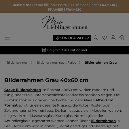
Behind the Frame 🖼️
Spare bis zu 20 % mit den Codes
FRAME10 |
FRAME15 | FRAME20
Du hast 0 P
KONFIGURATOR
Hergestellt in Deutschland
Bilderrahmen
Bilderrahmen nach Farbe
Bilderrahmen Grau
Bilderrahmen Grau 40x60 cm
Graue Bilderrahmen
im Format 40x60 cm wirken modern und
ruhig, sodass sie unterschiedlichste Motive harmonisch tragen. Die
Kombination aus grauer Oberfläche und dem klaren
40x60 cm
Format
sorgt für eine dezente Präsenz, die Fotos, Poster oder
Zeichnungen stilvoll einfasst. Du kannst aus vielen Modellen wählen,
die jeweils mit Museumsglas, Kunstglas, Normalglas oder
Antireflexglas ausgestattet werden können. Jeder
Bilderrahmen
in
Grau 40x60 cm wird in hoher Qualität gefertigt und überzeugt mit