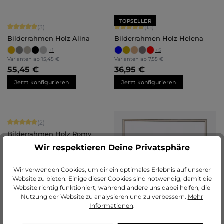
TOPSELLER
Durchschnittliche Bewertung von 5 von 5 Sternen
Durchschnittliche Bewertung von 4.
(3)
(15)
Bilderrahmen Holz Alina
Bilderrahmen Holz Helena
+
1
+
5
Varianten ab
15,45 €
Varianten ab
7,55 €
55,45 €
36,95 €
Jetzt konfigurieren
Jetzt konfigurieren
Durchschnittliche Bewertung von 5 von 5 Sternen
(2)
Bilderrahmen Holz Romy
Wir respektieren Deine Privatsphäre
Wir verwenden Cookies, um dir ein optimales Erlebnis auf unserer
Website zu bieten. Einige dieser Cookies sind notwendig, damit die
Website richtig funktioniert, während andere uns dabei helfen, die
Nutzung der Website zu analysieren und zu verbessern.
Mehr
Informationen
.