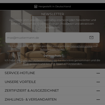
Hergestellt in Deutschland
NEWSLETTER
Abonniere jetzt unseren regelmäßig erscheinenden Newsletter und
erfahre als einer der Ersten von neuen Produkten und attraktiven
Angeboten.
E-
Mail-
Adresse
*
Diese Seite ist durch reCAPTCHA geschützt und es gelten die
Datenschutzrichtlinie
und
Nutzungsbedingungen
.
Datenschutz
Ich habe die
Datenschutzbestimmungen
zur Kenntnis genommen und die
AGB
gelesen und bin mit ihnen einverstanden.
SERVICE-HOTLINE
UNSERE VORTEILE
ZERTIFIZIERT & AUSGEZEICHNET
ZAHLUNGS- & VERSANDARTEN