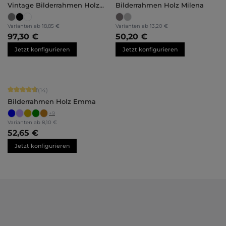
Vintage Bilderrahmen Holz
Bilderrahmen Holz Milena
Insa
Varianten ab
18,85 €
Varianten ab
13,20 €
97,30 €
50,20 €
Jetzt konfigurieren
Jetzt konfigurieren
Durchschnittliche Bewertung von 4.86 von 5 Sternen
(14)
Bilderrahmen Holz Emma
+
9
Varianten ab
8,10 €
52,65 €
Jetzt konfigurieren