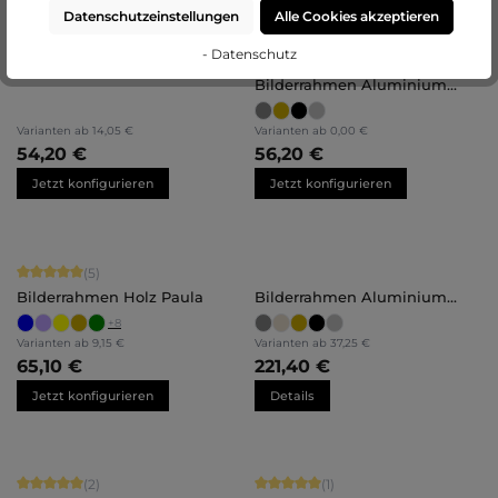
Datenschutzeinstellungen
Alle Cookies akzeptieren
- Datenschutz
Durchschnittliche Bewertung von 4.
(23)
Bilderrahmen Aluminium
Noah
Varianten ab
14,05 €
Varianten ab
0,00 €
54,20 €
56,20 €
Jetzt konfigurieren
Jetzt konfigurieren
Durchschnittliche Bewertung von 5 von 5 Sternen
(5)
Bilderrahmen Holz Paula
Bilderrahmen Aluminium
Mika Brandschutz Zertifikat A1
+
8
Varianten ab
9,15 €
Varianten ab
37,25 €
65,10 €
221,40 €
Jetzt konfigurieren
Details
Durchschnittliche Bewertung von 5 von 5 Sternen
Durchschnittliche Bewertung von 5 
(2)
(1)