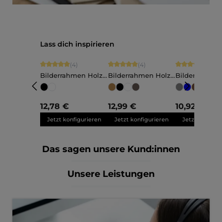
Produktgalerie überspringen
Lass dich inspirieren
Durchschnittliche Bewertung von 5 von 5 Sternen
Durchschnittliche Bewertung von 5 vo
Durchschnittli
(4)
(4)
(11)
Bilderrahmen Holz
Bilderrahmen Holz
Bilderrahmen
Charlotte
Elva
Nele
+
Maßanfertigung
Maßanfertigung
Maßanfertigu
12,78 €
12,99 €
10,92 €
Jetzt konfigurieren
Jetzt konfigurieren
Jetzt konfigu
Das sagen unsere Kund:innen
Unsere Leistungen