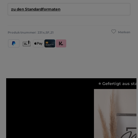
zu den Standardformaten
Merken
Produktnummer:
231x,SF,21
PayPal
Vorkasse
Apple Pay
Kredit- und Debitkarte
Klarna (Rechnung / Ratenkauf / Sofort)
⭐ Gefertigt aus s