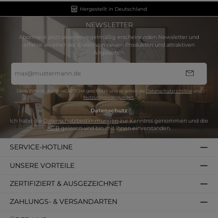
Hergestellt in Deutschland
NEWSLETTER
Abonniere jetzt unseren regelmäßig erscheinenden Newsletter und
erfahre als einer der Ersten von neuen Produkten und attraktiven
Angeboten.
E-
Mail-
Adresse
*
Diese Seite ist durch reCAPTCHA geschützt und es gelten die
Datenschutzrichtlinie
und
Nutzungsbedingungen
.
Datenschutz
Ich habe die
Datenschutzbestimmungen
zur Kenntnis genommen und die
AGB
gelesen und bin mit ihnen einverstanden.
SERVICE-HOTLINE
UNSERE VORTEILE
ZERTIFIZIERT & AUSGEZEICHNET
ZAHLUNGS- & VERSANDARTEN