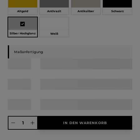
Altgold
Anthrazit
Antiksilber
Schwarz
Silber Hochglanz
Weiß
Maßanfertigung
Produkt Anzahl: Gib den gewünschten Wert ein oder benutze die Schaltfläche
IN DEN WARENKORB