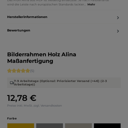
Das Profil Alina aus MDF ist vielseitig einsetzbar. Je nach Farbvariante
wird die Leiste nach europäischen Standards lackier…
Mehr
Herstellerinformationen
Bewertungen
Bilderrahmen Holz Alina
Maßanfertigung
Durchschnittliche Bewertung von 5 von 5 Sternen
(5)
7-9 Arbeitstage (Optional: Priorisierter Versand (+4€) (2-3
Arbeitstage))
12,78 €
Regulärer Preis:
Preise inkl. MwSt. zzgl. Versandkosten
auswählen
Farbe