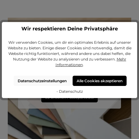
Wir respektieren Deine Privatsphäre
Wir verwenden Cookies, um dir ein optimales Erlebnis auf unserer
Website zu bieten. Einige dieser Cookies sind notwendig, damit die
Website richtig funktioniert, während andere uns dabei helfen, die
Nutzung der Website zu analysieren und zu verbessern.
Mehr
Passendes Passepartout?
Informationen
.
Erweitere deinen Rahmen mit einem
hochwertigen Passepartout von
Datenschutzeinstellungen
Alle Cookies akzeptieren
MeinLieblingsrahmen.
- Datenschutz
zu unseren Passepartouts