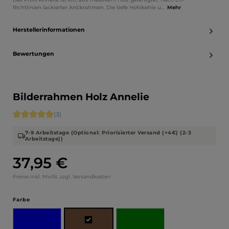
Richtlinien lackierter Antikrahmen. Die tiefe Hohlkehle u…
Mehr
Herstellerinformationen
Bewertungen
Bilderrahmen Holz Annelie
Durchschnittliche Bewertung von 5 von 5 Sternen
(3)
7-9 Arbeitstage (Optional: Priorisierter Versand (+4€) (2-3
Arbeitstage))
37,95 €
Regulärer Preis:
Preise inkl. MwSt. zzgl. Versandkosten
auswählen
Farbe