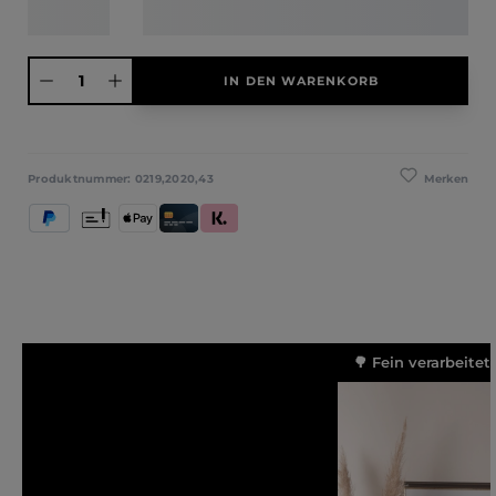
Produkt Anzahl: Gib den gewünschten Wert ein oder benutze die Schaltfläche
IN DEN WARENKORB
Merken
Produktnummer:
0219,2020,43
PayPal
Vorkasse
Apple Pay
Kredit- und Debitkarte
Klarna (Rechnung / Ratenkauf / Sofort)
🌳 Fein verarbeitet