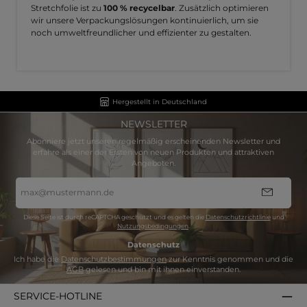
Stretchfolie ist zu
100 % recycelbar
. Zusätzlich optimieren
wir unsere Verpackungslösungen kontinuierlich, um sie
noch umweltfreundlicher und effizienter zu gestalten.
Hergestellt in Deutschland
NEWSLETTER
Abonniere jetzt unseren regelmäßig erscheinenden Newsletter und
erfahre als einer der Ersten von neuen Produkten und attraktiven
Angeboten.
E-
Mail-
Adresse
*
Diese Seite ist durch reCAPTCHA geschützt und es gelten die
Datenschutzrichtlinie
und
Nutzungsbedingungen
.
Datenschutz
Ich habe die
Datenschutzbestimmungen
zur Kenntnis genommen und die
AGB
gelesen und bin mit ihnen einverstanden.
SERVICE-HOTLINE