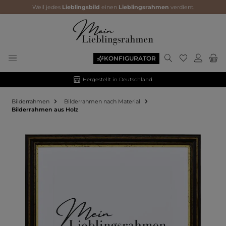
Weil jedes
Lieblingsbild
einen
Lieblingsrahmen
verdient.
KONFIGURATOR
Hergestellt in Deutschland
Bilderrahmen
Bilderrahmen nach Material
Bilderrahmen aus Holz
Bildergalerie überspringen