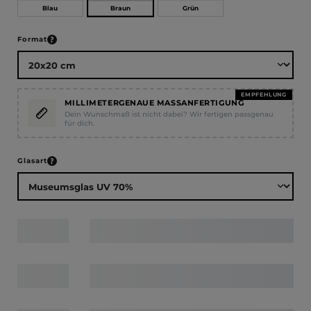
Braun
Blau
Grün
auswählen
Format
EMPFEHLUNG
MILLIMETERGENAUE MASSANFERTIGUNG
Dein Wunschmaß ist nicht dabei? Wir fertigen passgenau
für dich.
auswählen
Glasart