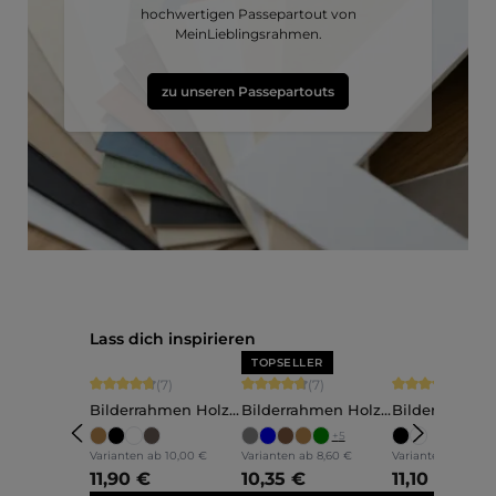
hochwertigen Passepartout von
MeinLieblingsrahmen.
zu unseren Passepartouts
Produktgalerie überspringen
Lass dich inspirieren
TOPSELLER
Durchschnittliche Bewertung von 4.86 von 5 Sternen
Durchschnittliche Bewertung von 4.71
Durchschnittli
(7)
(7)
(2)
Bilderrahmen Holz
Bilderrahmen Holz
Bilderrahmen
Elva
Nele
Mara
+
5
Varianten ab
10,00 €
Varianten ab
8,60 €
Varianten ab
9,35 
11,90 €
10,35 €
11,10 €