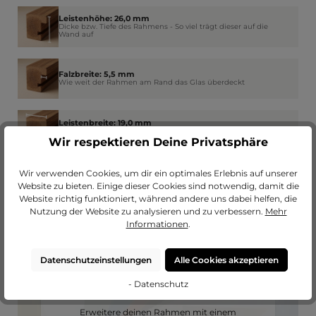
Leistenhöhe: 26,0 mm
Dicke bzw. Tiefe des Rahmens - So viel trägt dieser auf die
Wand auf
Falzbreite: 5,5 mm
Wie weit der Rahmen am Rand das Glas überdeckt
Leistenbreite: 19,0 mm
Die Breite der vorderen bzw. sichtbaren Seite des
Rahmenprofils
Wir respektieren Deine Privatsphäre
Wir verwenden Cookies, um dir ein optimales Erlebnis auf unserer
Website zu bieten. Einige dieser Cookies sind notwendig, damit die
Website richtig funktioniert, während andere uns dabei helfen, die
Nutzung der Website zu analysieren und zu verbessern.
Mehr
Informationen
.
Datenschutzeinstellungen
Alle Cookies akzeptieren
- Datenschutz
Passendes Passepartout?
Erweitere deinen Rahmen mit einem