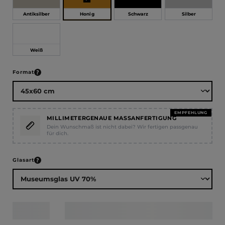
Honig
Antiksilber
Schwarz
Silber
Weiß
auswählen
Format
EMPFEHLUNG
MILLIMETERGENAUE MASSANFERTIGUNG
Dein Wunschmaß ist nicht dabei? Wir fertigen passgenau
für dich.
auswählen
Glasart