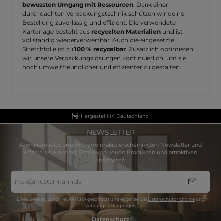
bewussten Umgang mit Ressourcen
. Dank einer
durchdachten Verpackungstechnik schützen wir deine
Bestellung zuverlässig und effizient. Die verwendete
Kartonage besteht aus
recycelten Materialien
und ist
vollständig wiederverwertbar. Auch die eingesetzte
Stretchfolie ist zu
100 % recycelbar
. Zusätzlich optimieren
wir unsere Verpackungslösungen kontinuierlich, um sie
noch umweltfreundlicher und effizienter zu gestalten.
Hergestellt in Deutschland
NEWSLETTER
Abonniere jetzt unseren regelmäßig erscheinenden Newsletter und
erfahre als einer der Ersten von neuen Produkten und attraktiven
Angeboten.
E-
Mail-
Adresse
*
Diese Seite ist durch reCAPTCHA geschützt und es gelten die
Datenschutzrichtlinie
und
Nutzungsbedingungen
.
Datenschutz