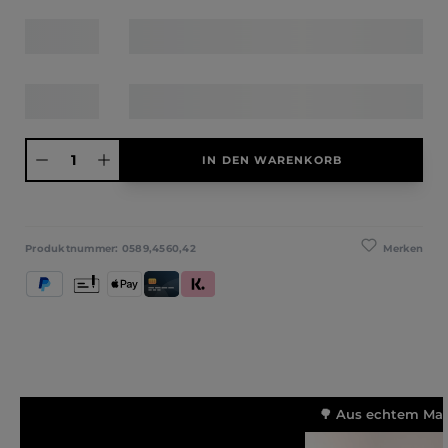
Produkt Anzahl: Gib den gewünschten Wert ein oder benutze die Schaltfläche
IN DEN WARENKORB
Merken
Produktnummer:
0589,4560,42
PayPal
Vorkasse
Apple Pay
Kredit- und Debitkarte
Klarna (Rechnung / Ratenkauf / Sofort)
🌳 Aus echtem Mass