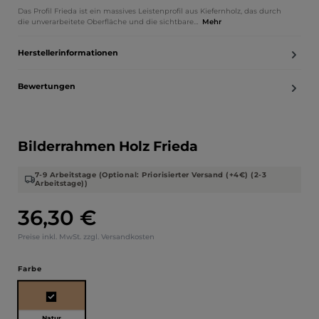
Das Profil Frieda ist ein massives Leistenprofil aus Kiefernholz, das durch
die unverarbeitete Oberfläche und die sichtbare…
Mehr
Herstellerinformationen
Bewertungen
Bilderrahmen Holz Frieda
7-9 Arbeitstage (Optional: Priorisierter Versand (+4€) (2-3
Arbeitstage))
36,30 €
Regulärer Preis:
Preise inkl. MwSt. zzgl. Versandkosten
auswählen
Farbe
Natur