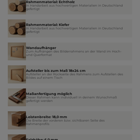
Rahmenmaterial: Echtholz
In Handarbeit aus hochwertigen Materialien in Deutschland
gefertigt
Rahmenmaterial: Kiefer
In Handarbeit aus hochwertigen Materialien in Deutschland
gefertigt
Wandaufhänger
Zum Aufhängen des Bilderrahmens an der Wand im Hoch-
und Querformat
Aufsteller bis zum Maß 18x24 cm
Aufsteller an der Rückseite des Rahmens zum Aufstellen des
Bildes auf einem Tisch
Maßanfertigung möglich
Dieser Rahmen kann individuell in deinem Wunschmaß
gefertigt werden
Leistenbreite: 18,0 mm
Die Breite der vorderen bzw. sichtbaren Seite des
Rahmenprofils
Falzhöhe: 6,0 mm