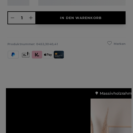
Produkt Anzahl: Gib den gewünschten Wert ein oder benutze die Schaltfläche
IN DEN WARENKORB
Merken
Produktnummer:
0452,3040,41
PayPal
Vorkasse
Klarna (Rechnung / Ratenkauf / Sofort)
Apple Pay
Kredit- und Debitkarte
🌳 Massivholzrahme