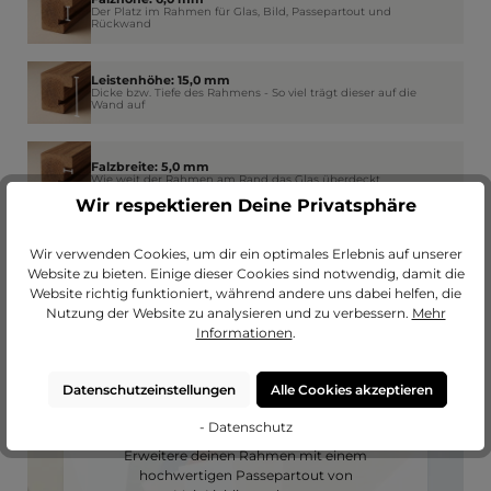
Der Platz im Rahmen für Glas, Bild, Passepartout und
Rückwand
Leistenhöhe: 15,0 mm
Dicke bzw. Tiefe des Rahmens - So viel trägt dieser auf die
Wand auf
Falzbreite: 5,0 mm
Wie weit der Rahmen am Rand das Glas überdeckt
Wir respektieren Deine Privatsphäre
Wir verwenden Cookies, um dir ein optimales Erlebnis auf unserer
Website zu bieten. Einige dieser Cookies sind notwendig, damit die
Website richtig funktioniert, während andere uns dabei helfen, die
Nutzung der Website zu analysieren und zu verbessern.
Mehr
Informationen
.
Datenschutzeinstellungen
Alle Cookies akzeptieren
Passendes Passepartout?
- Datenschutz
Erweitere deinen Rahmen mit einem
hochwertigen Passepartout von