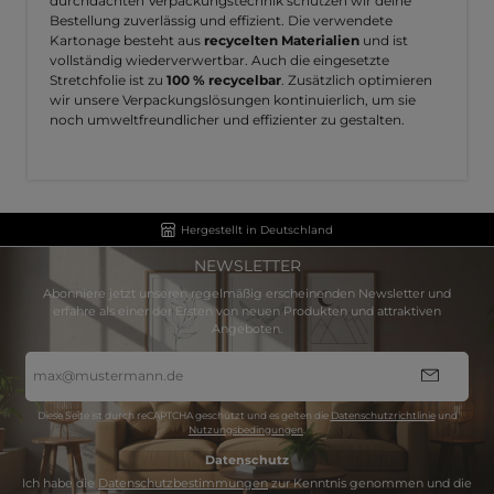
durchdachten Verpackungstechnik schützen wir deine
Bestellung zuverlässig und effizient. Die verwendete
Kartonage besteht aus
recycelten Materialien
und ist
vollständig wiederverwertbar. Auch die eingesetzte
Stretchfolie ist zu
100 % recycelbar
. Zusätzlich optimieren
wir unsere Verpackungslösungen kontinuierlich, um sie
noch umweltfreundlicher und effizienter zu gestalten.
Hergestellt in Deutschland
NEWSLETTER
Abonniere jetzt unseren regelmäßig erscheinenden Newsletter und
erfahre als einer der Ersten von neuen Produkten und attraktiven
Angeboten.
E-
Mail-
Adresse
*
Diese Seite ist durch reCAPTCHA geschützt und es gelten die
Datenschutzrichtlinie
und
Nutzungsbedingungen
.
Datenschutz
Ich habe die
Datenschutzbestimmungen
zur Kenntnis genommen und die