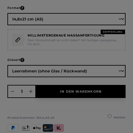
auswählen
Format
EMPFEHLUNG
MILLIMETERGENAUE MASSANFERTIGUNG
Dein Wunschmaß ist nicht dabei? Wir fertigen passgenau
für dich.
auswählen
Glasart
Produkt Anzahl: Gib den gewünschten Wert ein oder benutze die Schaltfläche
IN DEN WARENKORB
Merken
Produktnummer:
2544,A5,43
PayPal
Vorkasse
Apple Pay
Kredit- und Debitkarte
Klarna (Rechnung / Ratenkauf / Sofort)