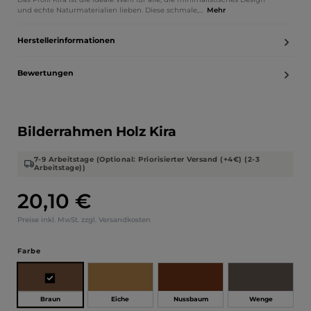
und echte Naturmaterialien lieben. Diese schmale,…
Mehr
Herstellerinformationen
Bewertungen
Bilderrahmen Holz Kira
7-9 Arbeitstage (Optional: Priorisierter Versand (+4€) (2-3
Arbeitstage))
20,10 €
Regulärer Preis:
Preise inkl. MwSt. zzgl. Versandkosten
auswählen
Farbe
Braun
Eiche
Nussbaum
Wenge