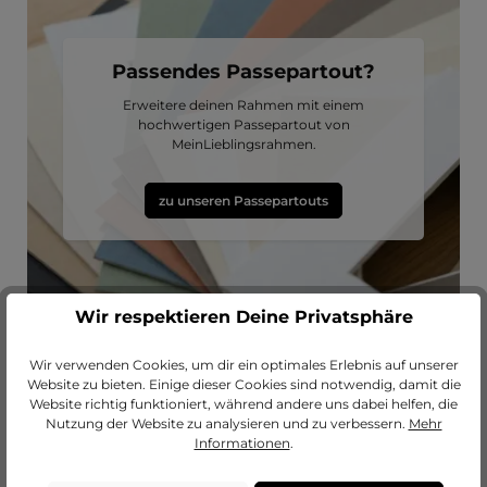
Passendes Passepartout?
Erweitere deinen Rahmen mit einem
hochwertigen Passepartout von
MeinLieblingsrahmen.
zu unseren Passepartouts
Wir respektieren Deine Privatsphäre
Wir verwenden Cookies, um dir ein optimales Erlebnis auf unserer
Website zu bieten. Einige dieser Cookies sind notwendig, damit die
Website richtig funktioniert, während andere uns dabei helfen, die
Nutzung der Website zu analysieren und zu verbessern.
Mehr
Produktgalerie überspringen
Lass dich inspirieren
Informationen
.