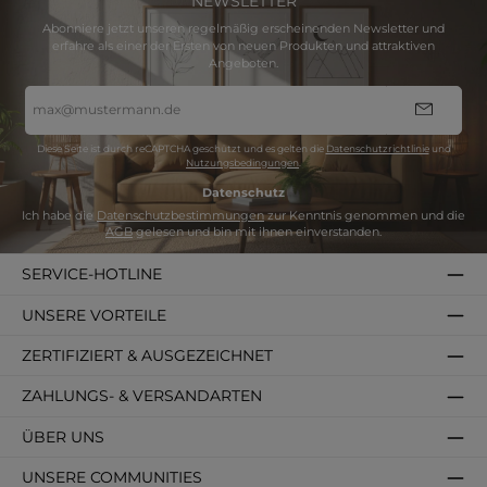
NEWSLETTER
Abonniere jetzt unseren regelmäßig erscheinenden Newsletter und
erfahre als einer der Ersten von neuen Produkten und attraktiven
Angeboten.
E-
Mail-
Adresse
*
Diese Seite ist durch reCAPTCHA geschützt und es gelten die
Datenschutzrichtlinie
und
Nutzungsbedingungen
.
Datenschutz
Ich habe die
Datenschutzbestimmungen
zur Kenntnis genommen und die
AGB
gelesen und bin mit ihnen einverstanden.
SERVICE-HOTLINE
UNSERE VORTEILE
ZERTIFIZIERT & AUSGEZEICHNET
ZAHLUNGS- & VERSANDARTEN
ÜBER UNS
UNSERE COMMUNITIES