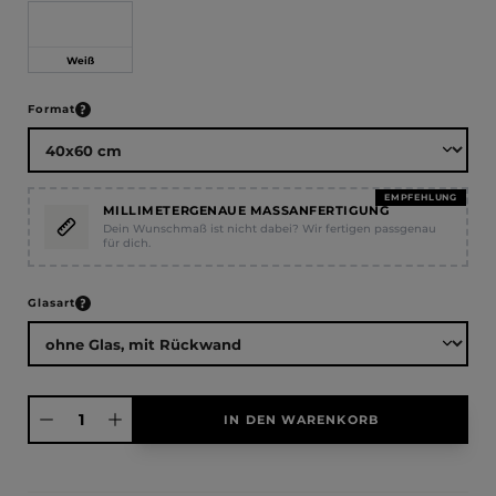
Weiß
auswählen
Format
EMPFEHLUNG
MILLIMETERGENAUE MASSANFERTIGUNG
Dein Wunschmaß ist nicht dabei? Wir fertigen passgenau
für dich.
auswählen
Glasart
Produkt Anzahl: Gib den gewünschten Wert ein oder benutze die Schaltfläche
IN DEN WARENKORB