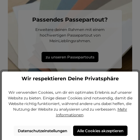
Passendes Passepartout?
Erweitere deinen Rahmen mit einem
hochwertigen Passepartout von
MeinLieblingsrahmen.
zu unseren Passepartouts
Wir respektieren Deine Privatsphäre
Wir verwenden Cookies, um dir ein optimales Erlebnis auf unserer
Website zu bieten. Einige dieser Cookies sind notwendig, damit die
Website richtig funktioniert, während andere uns dabei helfen, die
Nutzung der Website zu analysieren und zu verbessern.
Mehr
Informationen
.
Produktgalerie überspringen
Lass dich inspirieren
Datenschutzeinstellungen
Alle Cookies akzeptieren
TOPSELLER
Durchschnittliche Bewertung von 4.89 von 5 Sternen
Durchschnittliche Bewertung von 5 vo
Durchschnittli
(9)
(4)
(6)