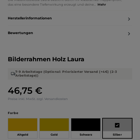
das eine besondere Tiefenwirkung erzeugt und deine…
Mehr
Herstellerinformationen
Bewertungen
Bilderrahmen Holz Laura
7-9 Arbeitstage (Optional: Priorisierter Versand (+4€) (2-3
Arbeitstage))
46,75 €
Regulärer Preis:
Preise inkl. MwSt. zzgl. Versandkosten
auswählen
Farbe
Silber
Altgold
Gold
Schwarz