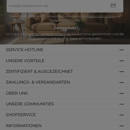
E-
Mail-
Adresse
*
Diese Seite ist durch reCAPTCHA geschützt und es gelten die
Datenschutzrichtlinie
und
Nutzungsbedingungen
.
Datenschutz
Ich habe die
Datenschutzbestimmungen
zur Kenntnis genommen und die
AGB
gelesen und bin mit ihnen einverstanden.
SERVICE-HOTLINE
UNSERE VORTEILE
ZERTIFIZIERT & AUSGEZEICHNET
ZAHLUNGS- & VERSANDARTEN
ÜBER UNS
UNSERE COMMUNITIES
SHOPSERVICE
INFORMATIONEN