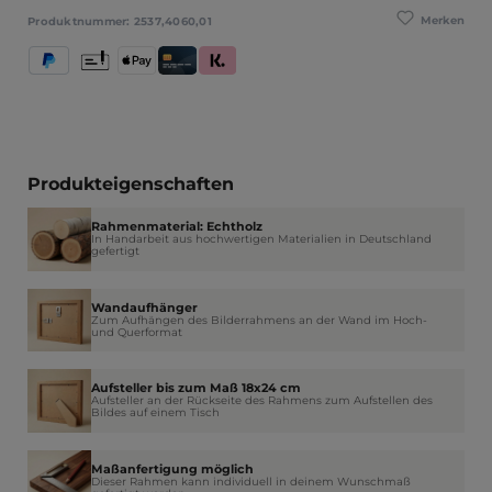
Merken
Produktnummer:
2537,4060,01
PayPal
Vorkasse
Apple Pay
Kredit- und Debitkarte
Klarna (Rechnung / Ratenkauf / Sofort)
Produkteigenschaften
Rahmenmaterial: Echtholz
In Handarbeit aus hochwertigen Materialien in Deutschland
gefertigt
Wandaufhänger
Zum Aufhängen des Bilderrahmens an der Wand im Hoch-
und Querformat
Aufsteller bis zum Maß 18x24 cm
Aufsteller an der Rückseite des Rahmens zum Aufstellen des
Bildes auf einem Tisch
Maßanfertigung möglich
Dieser Rahmen kann individuell in deinem Wunschmaß