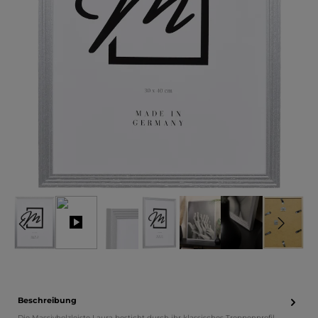
Beschreibung
Die Massivholzleiste Laura besticht durch ihr klassisches Treppenprofil,