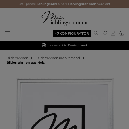
Weil jedes
Lieblingsbild
einen
Lieblingsrahmen
verdient.
KONFIGURATOR
Hergestellt in Deutschland
Bilderrahmen
Bilderrahmen nach Material
Bilderrahmen aus Holz
Bildergalerie überspringen