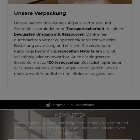
Unsere Verpackung
Unsere nachhaltige Verpackung aus Kartonage und
Stretchfolie verbindet hohe
Transportsicherheit
mit einem
bewussten Umgang mit Ressourcen
. Dank einer
durchdachten Verpackungstechnik schützen wir deine
Bestellung zuverlässig und effizient. Die verwendete
Kartonage besteht aus
recycelten Materialien
und ist
vollständig wiederverwertbar. Auch die eingesetzte
Stretchfolie ist zu
100 % recycelbar
. Zusätzlich optimieren
wir unsere Verpackungslösungen kontinuierlich, um sie
noch umweltfreundlicher und effizienter zu gestalten.
Hergestellt in Deutschland
NEWSLETTER
Abonniere jetzt unseren regelmäßig erscheinenden Newsletter und
erfahre als einer der Ersten von neuen Produkten und attraktiven
Angeboten.