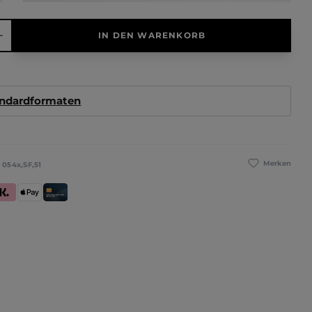
hl: Gib den gewünschten Wert ein oder benutze die Schaltfläche
IN DEN WARENKORB
andardformaten
Merken
:
054x,SF,51
se
larna (Rechnung / Ratenkauf / Sofort)
Apple Pay
Kredit- und Debitkarte