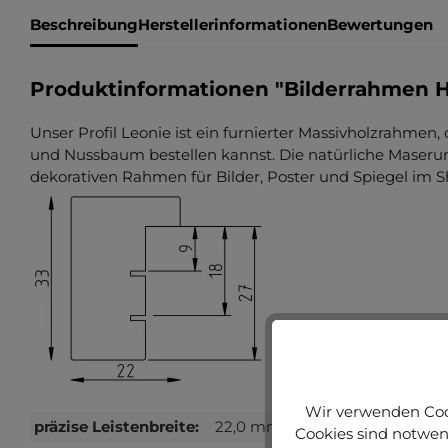
Beschreibung
Herstellerinformationen
Bewertungen
Produktinformationen "Bilderrahmen H
Unser Profil Leonie ist ein furnierter Massivholzrahmen,
und Nussbaum bestellen kannst. Die natürliche Mase
dekorativen Rahmen für Bilder, Poster und Spiegel im S
Wir verwenden Cook
präzise Leistenbreite:
22,0 mm
Cookies sind notwend