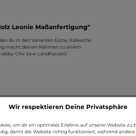
olz Leonie Maßanfertigung"
 den du in den Varianten Eiche, Kalkeiche
rung macht deinen Rahmen zu einem
habby-Chic bzw. Landhausstil.
Wir respektieren Deine Privatsphäre
ies, um dir ein optimales Erlebnis auf unserer Website zu bi
ig, damit die Website richtig funktioniert, während andere 