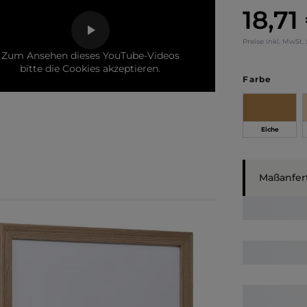
18,71
Regulärer Pr
Preise inkl. MwSt.
Zum Ansehen dieses YouTube-Videos
bitte die Cookies akzeptieren.
auswä
Farbe
Eiche
Maßanfer