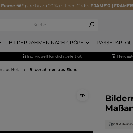
 Frame 🖼️
Spare bis zu 20 % mit den Codes
FRAME10 | FRAME15
BILDERRAHMEN NACH GRÖẞE
PASSEPARTOU
Individuell für dich gefertigt
Hergeste
n aus Holz
Bilderrahmen aus Eiche
Bilde
Maßan
7-9 Arbeitst