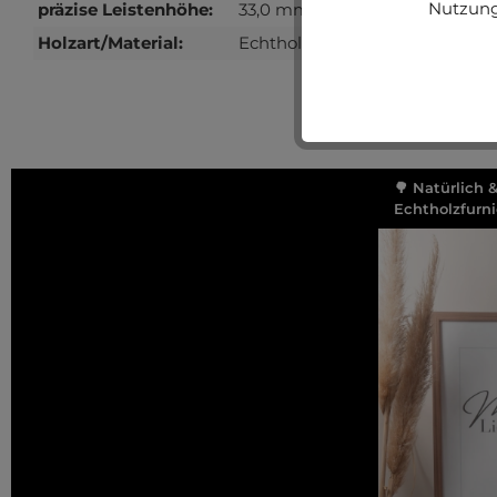
Nutzung
präzise Leistenhöhe:
33,0 mm
Holzart/Material:
Echtholz, Fichte
🌳 Natürlich 
Echtholzfurni