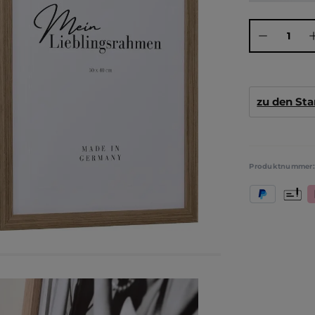
Produkt Anza
zu den St
Produktnummer
PayPal
Vorkas
K