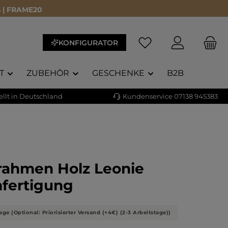
 | FRAME20
KONFIGURATOR
T
ZUBEHÖR
GESCHENKE
B2B
llt in Deutschland
Kundenservice 07138 945383
rrahmen Holz Leonie
fertigung
age (Optional: Priorisierter Versand (+4€) (2-3 Arbeitstage))