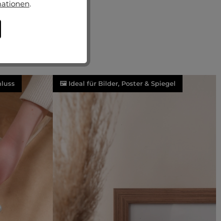
mationen
.
luss
🖼️ Ideal für Bilder, Poster & Spiegel