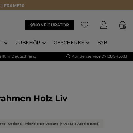
 | FRAME20
KONFIGURATOR
T
ZUBEHÖR
GESCHENKE
B2B
llt in Deutschland
Kundenservice 07138 945383
rahmen Holz Liv
liche Bewertung von 5 von 5 Sternen
)
age (Optional: Priorisierter Versand (+4€) (2-3 Arbeitstage))