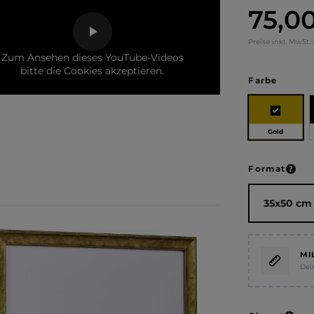
75,0
Regulärer Pr
Preise inkl. MwSt.
Zum Ansehen dieses YouTube-Videos
bitte die Cookies akzeptieren.
auswä
Farbe
Gold
ausw
Format
MI
Dei