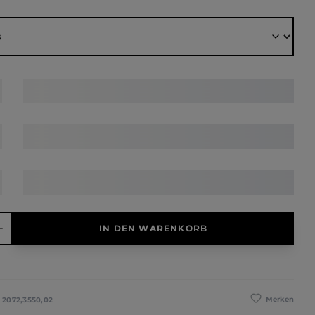
ählen
hl: Gib den gewünschten Wert ein oder benutze die Schaltfläche
IN DEN WARENKORB
Merken
:
2072,3550,02