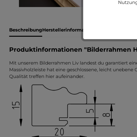
Nutzung
Beschreibung
Herstellerinformationen
Bewertungen
Produktinformationen "Bilderrahmen Ho
Mit unserem Bilderrahmen Liv landest du garantiert einen
Massivholzleiste hat eine geschlossene, leicht unebene
Qualität treffen hier aufeinander.