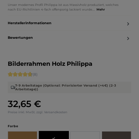
Unser modernes Profil Philippa ist aus Massivholz produziert, welches
nach EU-Richtlinien 4-fach offenporig lackiert wurde.…
Mehr
Herstellerinformationen
Bewertungen
Bilderrahmen Holz Philippa
Durchschnittliche Bewertung von 4.75 von 5 Sternen
(8)
7-9 Arbeitstage (Optional: Priorisierter Versand (+4€) (2-3
Arbeitstage))
32,65 €
Regulärer Preis:
Preise inkl. MwSt. zzgl. Versandkosten
auswählen
Farbe