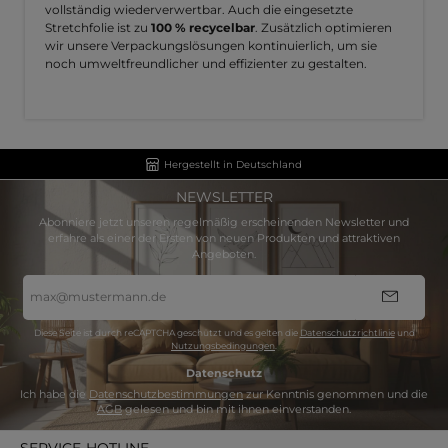
vollständig wiederverwertbar. Auch die eingesetzte
Stretchfolie ist zu
100 % recycelbar
. Zusätzlich optimieren
wir unsere Verpackungslösungen kontinuierlich, um sie
noch umweltfreundlicher und effizienter zu gestalten.
Hergestellt in Deutschland
NEWSLETTER
Abonniere jetzt unseren regelmäßig erscheinenden Newsletter und
erfahre als einer der Ersten von neuen Produkten und attraktiven
Angeboten.
E-
Mail-
Adresse
*
Diese Seite ist durch reCAPTCHA geschützt und es gelten die
Datenschutzrichtlinie
und
Nutzungsbedingungen
.
Datenschutz
Ich habe die
Datenschutzbestimmungen
zur Kenntnis genommen und die
AGB
gelesen und bin mit ihnen einverstanden.