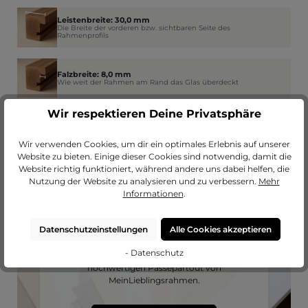
Leistenbreite: 30,0 mm
Die Breite der vorderen bzw. sichtbaren Seite des
Rahmenprofils
Falzbreite: 8,0 mm
Wie weit der Rahmen am Rand das Glas überdeckt
Wir respektieren Deine Privatsphäre
Wir verwenden Cookies, um dir ein optimales Erlebnis auf unserer
Website zu bieten. Einige dieser Cookies sind notwendig, damit die
Website richtig funktioniert, während andere uns dabei helfen, die
Nutzung der Website zu analysieren und zu verbessern.
Mehr
Informationen
.
Datenschutzeinstellungen
Alle Cookies akzeptieren
Passendes Passepartout?
- Datenschutz
Erweitere deinen Rahmen mit einem
hochwertigen Passepartout von
MeinLieblingsrahmen.