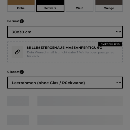
Schwarz
Eiche
Weiß
Wenge
auswählen
Format
EMPFEHLUNG
MILLIMETERGENAUE MASSANFERTIGUNG
Dein Wunschmaß ist nicht dabei? Wir fertigen passgenau
für dich.
auswählen
Glasart