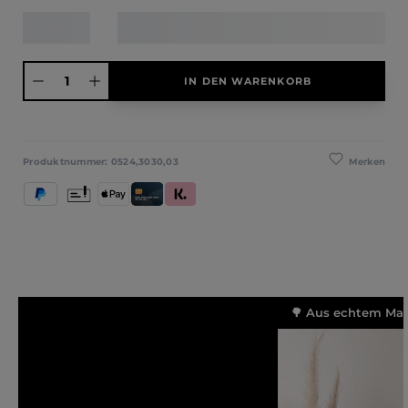
Produkt Anzahl: Gib den gewünschten Wert ein oder benutze die Schaltfläche
IN DEN WARENKORB
Merken
Produktnummer:
0524,3030,03
PayPal
Vorkasse
Apple Pay
Kredit- und Debitkarte
Klarna (Rechnung / Ratenkauf / Sofort)
🌳 Aus echtem Mass