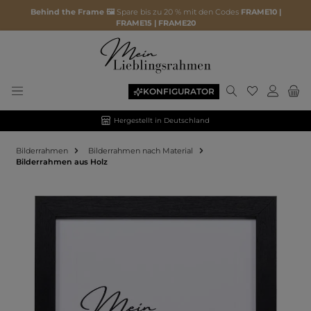
Behind the Frame 🖼️
Spare bis zu 20 % mit den Codes
FRAME10 |
FRAME15 | FRAME20
KONFIGURATOR
Hergestellt in Deutschland
Bilderrahmen
Bilderrahmen nach Material
Bilderrahmen aus Holz
Bildergalerie überspringen