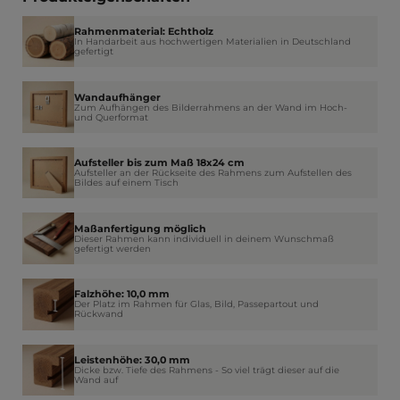
Rahmenmaterial: Echtholz
In Handarbeit aus hochwertigen Materialien in Deutschland
gefertigt
Wandaufhänger
Zum Aufhängen des Bilderrahmens an der Wand im Hoch-
und Querformat
Aufsteller bis zum Maß 18x24 cm
Aufsteller an der Rückseite des Rahmens zum Aufstellen des
Bildes auf einem Tisch
Maßanfertigung möglich
Dieser Rahmen kann individuell in deinem Wunschmaß
gefertigt werden
Falzhöhe: 10,0 mm
Der Platz im Rahmen für Glas, Bild, Passepartout und
Rückwand
Leistenhöhe: 30,0 mm
Dicke bzw. Tiefe des Rahmens - So viel trägt dieser auf die
Wand auf