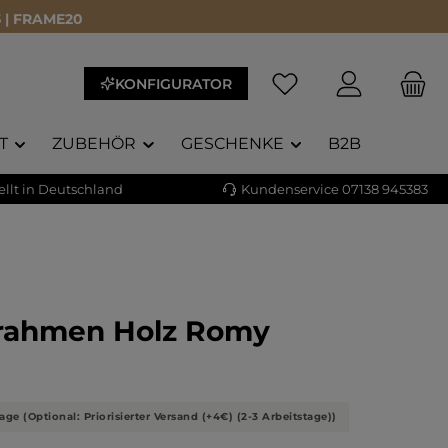
 | FRAME20
KONFIGURATOR
T
ZUBEHÖR
GESCHENKE
B2B
llt in Deutschland
Kundenservice 07138 945383
rrahmen Holz Romy
liche Bewertung von 5 von 5 Sternen
)
age (Optional: Priorisierter Versand (+4€) (2-3 Arbeitstage))