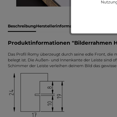
Nutzung
Beschreibung
Herstellerinformationen
Bewertungen
Produktinformationen "Bilderrahmen 
Das Profil Romy überzeugt durch seine edle Front, die 
belegt ist. Die Außen- und Innenkante der Leiste sind of
Schimmer der Leiste verleihen deinem Bild das gewisse