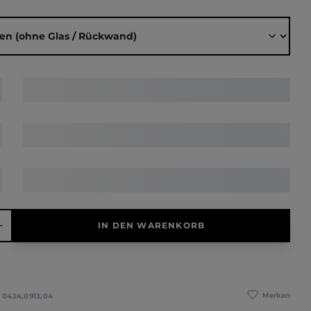
ählen
hl: Gib den gewünschten Wert ein oder benutze die Schaltfläche
IN DEN WARENKORB
Merken
:
0424,0913,04