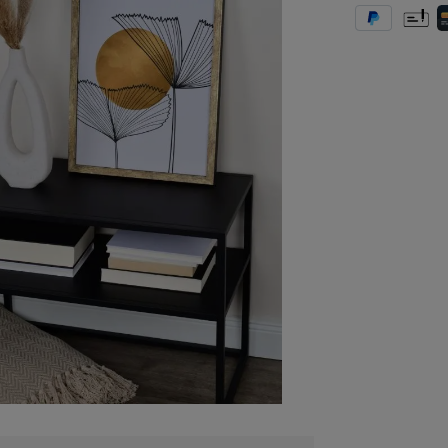
PayPal
Vorkas
K