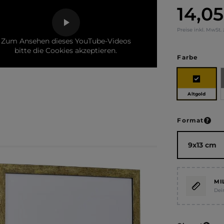
14,0
Regulärer Pr
Preise inkl. MwSt.
Zum Ansehen dieses YouTube-Videos
bitte die Cookies akzeptieren.
auswä
Farbe
Altgold
ausw
Format
MI
Dei