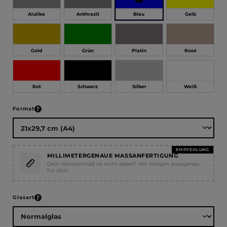
Blau
Alulike
Anthrazit
Gelb
Gold
Grün
Platin
Rosé
Rot
Schwarz
Silber
Weiß
auswählen
Format
EMPFEHLUNG
MILLIMETERGENAUE MASSANFERTIGUNG
Dein Wunschmaß ist nicht dabei? Wir fertigen passgenau
für dich.
auswählen
Glasart