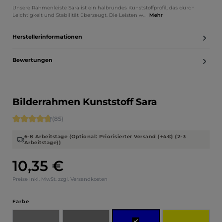
Unsere Rahmenleiste Sara ist ein halbrundes Kunststoffprofil, das durch
Leichtigkeit und Stabilität überzeugt. Die Leisten w…
Mehr
Herstellerinformationen
Bewertungen
Bilderrahmen Kunststoff Sara
Durchschnittliche Bewertung von 4.71 von 5 Sternen
(85)
6-8 Arbeitstage (Optional: Priorisierter Versand (+4€) (2-3
Arbeitstage))
10,35 €
Regulärer Preis:
Preise inkl. MwSt. zzgl. Versandkosten
auswählen
Farbe