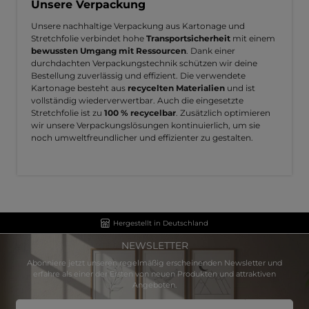
Unsere Verpackung
Unsere nachhaltige Verpackung aus Kartonage und
Stretchfolie verbindet hohe
Transportsicherheit
mit einem
bewussten Umgang mit Ressourcen
. Dank einer
durchdachten Verpackungstechnik schützen wir deine
Bestellung zuverlässig und effizient. Die verwendete
Kartonage besteht aus
recycelten Materialien
und ist
vollständig wiederverwertbar. Auch die eingesetzte
Stretchfolie ist zu
100 % recycelbar
. Zusätzlich optimieren
wir unsere Verpackungslösungen kontinuierlich, um sie
noch umweltfreundlicher und effizienter zu gestalten.
Hergestellt in Deutschland
NEWSLETTER
Abonniere jetzt unseren regelmäßig erscheinenden Newsletter und
erfahre als einer der Ersten von neuen Produkten und attraktiven
Angeboten.
E-