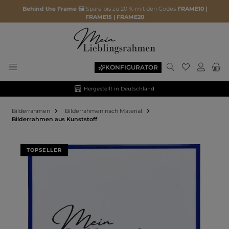
Behind the Frame 🖼️
Spare bis zu 20 % mit den Codes
FRAME10 |
FRAME15 | FRAME20
KONFIGURATOR
Hergestellt in Deutschland
Bilderrahmen
Bilderrahmen nach Material
Bilderrahmen aus Kunststoff
Bildergalerie überspringen
TOPSELLER