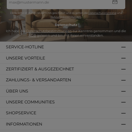
Mail-
Adresse
*
Diese Seite ist durch reCAPTCHA geschützt und es gelten die
Datenschutzrichtlinie
und
Nutzungsbedingungen
.
Datenschutz
Ich habe die
Datenschutzbestimmungen
zur Kenntnis genommen und die
AGB
gelesen und bin mit ihnen einverstanden.
SERVICE-HOTLINE
UNSERE VORTEILE
ZERTIFIZIERT & AUSGEZEICHNET
ZAHLUNGS- & VERSANDARTEN
ÜBER UNS
UNSERE COMMUNITIES
SHOPSERVICE
INFORMATIONEN