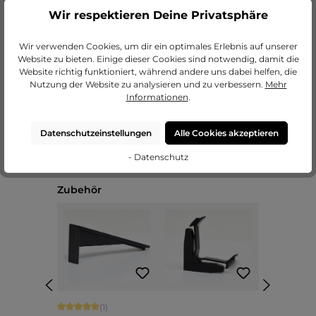
Wir respektieren Deine Privatsphäre
zu unseren Passepartouts
Wir verwenden Cookies, um dir ein optimales Erlebnis auf unserer
Website zu bieten. Einige dieser Cookies sind notwendig, damit die
Website richtig funktioniert, während andere uns dabei helfen, die
Nutzung der Website zu analysieren und zu verbessern.
Mehr
Informationen
.
Datenschutzeinstellungen
Alle Cookies akzeptieren
- Datenschutz
Produktgalerie überspringen
Zubehör
Durchschnittliche Bewertung von 5 von 5 Sternen
(1)