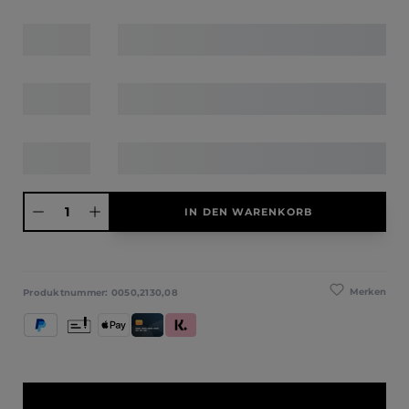
Produkt Anzahl: Gib den gewünschten Wert ein oder benutze die Schaltfläche
IN DEN WARENKORB
Merken
Produktnummer:
0050,2130,08
PayPal
Vorkasse
Apple Pay
Kredit- und Debitkarte
Klarna (Rechnung / Ratenkauf / Sofort)