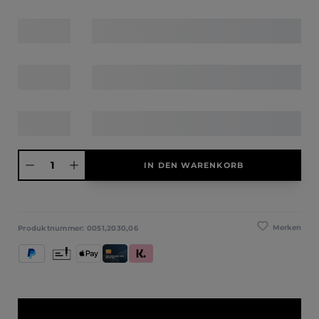
Produkt Anzahl: Gib den gewünschten Wert ein oder benutze die Schaltfläche
IN DEN WARENKORB
Merken
Produktnummer:
0051,2030,06
PayPal
Vorkasse
Apple Pay
Kredit- und Debitkarte
Klarna (Rechnung / Ratenkauf / Sofort)