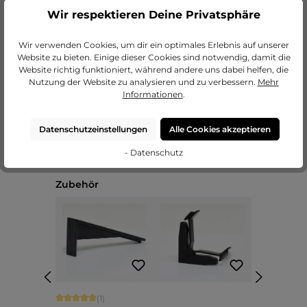
Wir respektieren Deine Privatsphäre
zu unseren Passepartouts
Wir verwenden Cookies, um dir ein optimales Erlebnis auf unserer
Website zu bieten. Einige dieser Cookies sind notwendig, damit die
Website richtig funktioniert, während andere uns dabei helfen, die
Nutzung der Website zu analysieren und zu verbessern.
Mehr
Informationen
.
Datenschutzeinstellungen
Alle Cookies akzeptieren
- Datenschutz
Produktgalerie überspringen
Zubehör
Durchschnittliche Bewertung von 5 von 5 Sternen
(1)