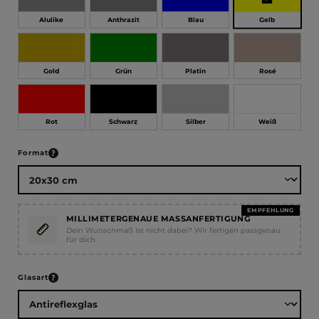
Gelb
Alulike
Anthrazit
Blau
Gold
Grün
Platin
Rosé
Rot
Schwarz
Silber
Weiß
auswählen
Format
EMPFEHLUNG
MILLIMETERGENAUE MASSANFERTIGUNG
Dein Wunschmaß ist nicht dabei? Wir fertigen passgenau
für dich.
auswählen
Glasart