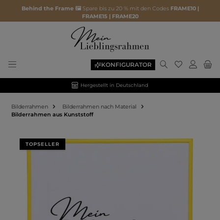
Behind the Frame 🖼️
Spare bis zu 20 % mit den Codes
FRAME10 |
FRAME15 | FRAME20
KONFIGURATOR
Hergestellt in Deutschland
Bilderrahmen
Bilderrahmen nach Material
Bilderrahmen aus Kunststoff
Bildergalerie überspringen
TOPSELLER