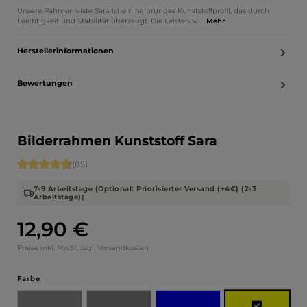
Unsere Rahmenleiste Sara ist ein halbrundes Kunststoffprofil, das durch
Leichtigkeit und Stabilität überzeugt. Die Leisten w…
Mehr
Herstellerinformationen
Bewertungen
Bilderrahmen Kunststoff Sara
Durchschnittliche Bewertung von 4.71 von 5 Sternen
(85)
7-9 Arbeitstage (Optional: Priorisierter Versand (+4€) (2-3
Arbeitstage))
12,90 €
Regulärer Preis:
Preise inkl. MwSt. zzgl. Versandkosten
auswählen
Farbe