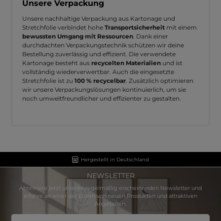
Unsere Verpackung
Unsere nachhaltige Verpackung aus Kartonage und
Stretchfolie verbindet hohe
Transportsicherheit
mit einem
bewussten Umgang mit Ressourcen
. Dank einer
durchdachten Verpackungstechnik schützen wir deine
Bestellung zuverlässig und effizient. Die verwendete
Kartonage besteht aus
recycelten Materialien
und ist
vollständig wiederverwertbar. Auch die eingesetzte
Stretchfolie ist zu
100 % recycelbar
. Zusätzlich optimieren
wir unsere Verpackungslösungen kontinuierlich, um sie
noch umweltfreundlicher und effizienter zu gestalten.
Hergestellt in Deutschland
NEWSLETTER
Abonniere jetzt unseren regelmäßig erscheinenden Newsletter und
erfahre als einer der Ersten von neuen Produkten und attraktiven
Angeboten.
E-