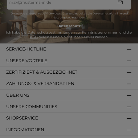
Mail-
Adresse
*
Diese Seite ist durch reCAPTCHA geschützt und es gelten die
Datenschutzrichtlinie
und
Nutzungsbedingungen
.
Datenschutz
Ich habe die
Datenschutzbestimmungen
zur Kenntnis genommen und die
AGB
gelesen und bin mit ihnen einverstanden.
SERVICE-HOTLINE
UNSERE VORTEILE
ZERTIFIZIERT & AUSGEZEICHNET
ZAHLUNGS- & VERSANDARTEN
ÜBER UNS
UNSERE COMMUNITIES
SHOPSERVICE
INFORMATIONEN