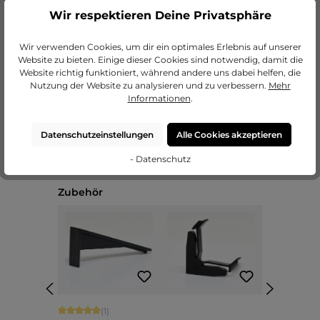
Wir respektieren Deine Privatsphäre
zu unseren Passepartouts
Wir verwenden Cookies, um dir ein optimales Erlebnis auf unserer
Website zu bieten. Einige dieser Cookies sind notwendig, damit die
Website richtig funktioniert, während andere uns dabei helfen, die
Nutzung der Website zu analysieren und zu verbessern.
Mehr
Informationen
.
Datenschutzeinstellungen
Alle Cookies akzeptieren
- Datenschutz
Produktgalerie überspringen
Zubehör
Durchschnittliche Bewertung von 5 von 5 Sternen
(1)