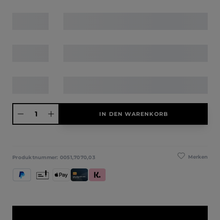
Produkt Anzahl: Gib den gewünschten Wert ein oder benutze die Schaltfläche
IN DEN WARENKORB
Merken
Produktnummer:
0051,7070,03
PayPal
Vorkasse
Apple Pay
Kredit- und Debitkarte
Klarna (Rechnung / Ratenkauf / Sofort)