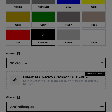
Alulike
Anthrazit
Blau
Gelb
Gold
Grün
Platin
Rosé
Schwarz
Rot
Silber
Weiß
auswählen
Format
EMPFEHLUNG
MILLIMETERGENAUE MASSANFERTIGUNG
Dein Wunschmaß ist nicht dabei? Wir fertigen passgenau
für dich.
auswählen
Glasart