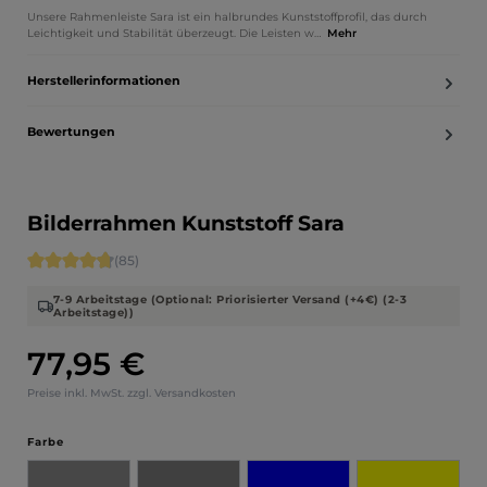
Unsere Rahmenleiste Sara ist ein halbrundes Kunststoffprofil, das durch
Leichtigkeit und Stabilität überzeugt. Die Leisten w…
Mehr
Herstellerinformationen
Bewertungen
Bilderrahmen Kunststoff Sara
Durchschnittliche Bewertung von 4.71 von 5 Sternen
(85)
7-9 Arbeitstage (Optional: Priorisierter Versand (+4€) (2-3
Arbeitstage))
77,95 €
Regulärer Preis:
Preise inkl. MwSt. zzgl. Versandkosten
auswählen
Farbe