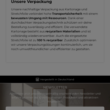
Unsere Verpackung
Unsere nachhaltige Verpackung aus Kartonage und
Stretchfolie verbindet hohe
Transportsicherheit
mit einem
bewussten Umgang mit Ressourcen
. Dank einer
durchdachten Verpackungstechnik schützen wir deine
Bestellung zuverlässig und effizient. Die verwendete
Kartonage besteht aus
recycelten Materialien
und ist
vollständig wiederverwertbar. Auch die eingesetzte
Stretchfolie ist zu
100 % recycelbar
. Zusätzlich optimieren
wir unsere Verpackungslösungen kontinuierlich, um sie
noch umweltfreundlicher und effizienter zu gestalten.
Hergestellt in Deutschland
NEWSLETTER
Abonniere jetzt unseren regelmäßig erscheinenden Newsletter und
erfahre als einer der Ersten von neuen Produkten und attraktiven
Angeboten.
E-