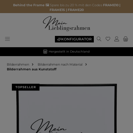
Behind the Frame 🖼️
Spare bis zu 20 % mit den Codes
FRAME10 |
FRAME15 | FRAME20
KONFIGURATOR
Hergestellt in Deutschland
Bilderrahmen
Bilderrahmen nach Material
Bilderrahmen aus Kunststoff
Bildergalerie überspringen
TOPSELLER