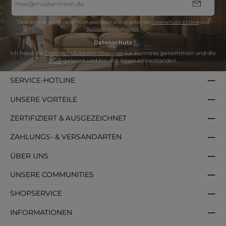
Mail-
Adresse
*
Diese Seite ist durch reCAPTCHA geschützt und es gelten die
Datenschutzrichtlinie
und
Nutzungsbedingungen
.
Datenschutz
Ich habe die
Datenschutzbestimmungen
zur Kenntnis genommen und die
AGB
gelesen und bin mit ihnen einverstanden.
SERVICE-HOTLINE
UNSERE VORTEILE
ZERTIFIZIERT & AUSGEZEICHNET
ZAHLUNGS- & VERSANDARTEN
ÜBER UNS
UNSERE COMMUNITIES
SHOPSERVICE
INFORMATIONEN