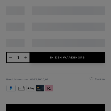
Produkt Anzahl: Gib den gewünschten Wert ein oder benutze die Schaltfläche
IN DEN WARENKORB
Merken
Produktnummer:
0057,2020,01
PayPal
Vorkasse
Apple Pay
Kredit- und Debitkarte
Klarna (Rechnung / Ratenkauf / Sofort)