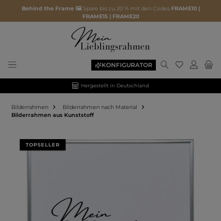
Behind the Frame 🖼️
Spare bis zu 20 % mit den Codes
FRAME10 |
FRAME15 | FRAME20
KONFIGURATOR
Hergestellt in Deutschland
Bilderrahmen
Bilderrahmen nach Material
Bilderrahmen aus Kunststoff
Bildergalerie überspringen
TOPSELLER