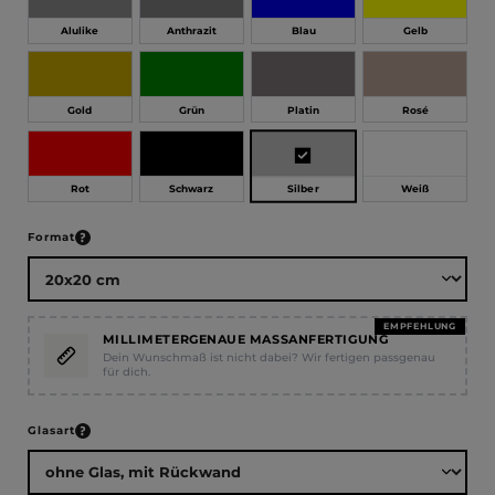
Alulike
Anthrazit
Blau
Gelb
Gold
Grün
Platin
Rosé
Silber
Rot
Schwarz
Weiß
auswählen
Format
EMPFEHLUNG
MILLIMETERGENAUE MASSANFERTIGUNG
Dein Wunschmaß ist nicht dabei? Wir fertigen passgenau
für dich.
auswählen
Glasart