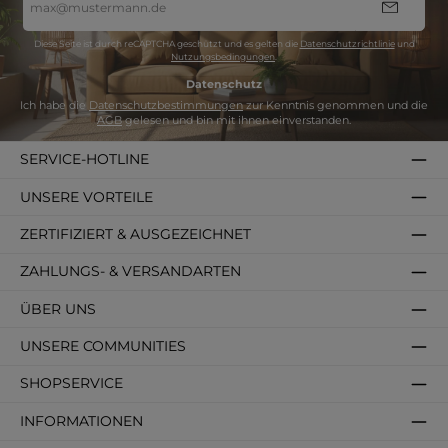
Mail-
Adresse
*
Diese Seite ist durch reCAPTCHA geschützt und es gelten die
Datenschutzrichtlinie
und
Nutzungsbedingungen
.
Datenschutz
Ich habe die
Datenschutzbestimmungen
zur Kenntnis genommen und die
AGB
gelesen und bin mit ihnen einverstanden.
SERVICE-HOTLINE
UNSERE VORTEILE
ZERTIFIZIERT & AUSGEZEICHNET
ZAHLUNGS- & VERSANDARTEN
ÜBER UNS
UNSERE COMMUNITIES
SHOPSERVICE
INFORMATIONEN