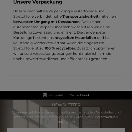
Unsere Verpackung
Unsere nachhaltige Verpackung aus Kartonage und
Stretchfolie verbindet hohe
Transportsicherheit
mit einem
bewussten Umgang mit Ressourcen
. Dank einer
durchdachten Verpackungstechnik schützen wir deine
Bestellung zuverlässig und effizient. Die verwendete
Kartonage besteht aus
recycelten Materialien
und ist
vollständig wiederverwertbar. Auch die eingesetzte
Stretchfolie ist zu
100 % recycelbar
. Zusätzlich optimieren
wir unsere Verpackungslösungen kontinuierlich, um sie
noch umweltfreundlicher und effizienter zu gestalten.
Hergestellt in Deutschland
NEWSLETTER
Abonniere jetzt unseren regelmäßig erscheinenden Newsletter und
erfahre als einer der Ersten von neuen Produkten und attraktiven
Angeboten.
E-