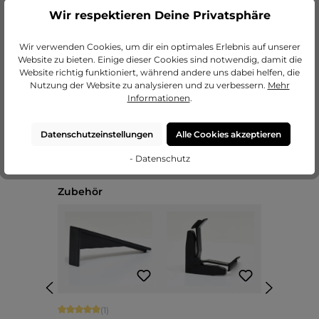
Wir respektieren Deine Privatsphäre
zu unseren Passepartouts
Wir verwenden Cookies, um dir ein optimales Erlebnis auf unserer
Website zu bieten. Einige dieser Cookies sind notwendig, damit die
Website richtig funktioniert, während andere uns dabei helfen, die
Nutzung der Website zu analysieren und zu verbessern.
Mehr
Informationen
.
Datenschutzeinstellungen
Alle Cookies akzeptieren
- Datenschutz
Produktgalerie überspringen
Zubehör
Durchschnittliche Bewertung von 5 von 5 Sternen
(1)