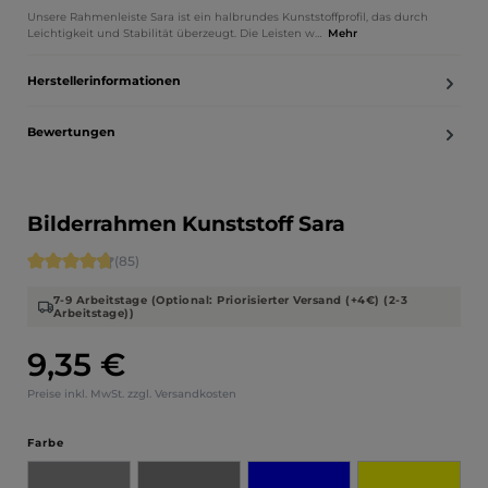
Unsere Rahmenleiste Sara ist ein halbrundes Kunststoffprofil, das durch
Leichtigkeit und Stabilität überzeugt. Die Leisten w…
Mehr
Herstellerinformationen
Bewertungen
Bilderrahmen Kunststoff Sara
Durchschnittliche Bewertung von 4.71 von 5 Sternen
(85)
7-9 Arbeitstage (Optional: Priorisierter Versand (+4€) (2-3
Arbeitstage))
9,35 €
Regulärer Preis:
Preise inkl. MwSt. zzgl. Versandkosten
auswählen
Farbe