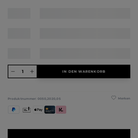
Produkt Anzahl: Gib den gewünschten Wert ein oder benutze die Schaltfläche
IN DEN WARENKORB
Merken
Produktnummer:
0050,2020,05
PayPal
Vorkasse
Apple Pay
Kredit- und Debitkarte
Klarna (Rechnung / Ratenkauf / Sofort)