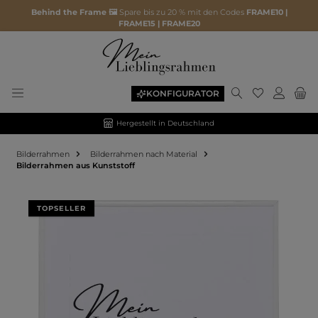
Behind the Frame 🖼️
Spare bis zu 20 % mit den Codes
FRAME10 |
FRAME15 | FRAME20
KONFIGURATOR
Hergestellt in Deutschland
Bilderrahmen
Bilderrahmen nach Material
Bilderrahmen aus Kunststoff
Bildergalerie überspringen
TOPSELLER