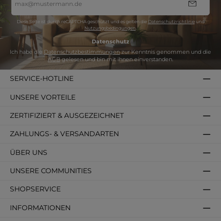
Mail-
Adresse
*
Diese Seite ist durch reCAPTCHA geschützt und es gelten die
Datenschutzrichtlinie
und
Nutzungsbedingungen
.
Datenschutz
Ich habe die
Datenschutzbestimmungen
zur Kenntnis genommen und die
AGB
gelesen und bin mit ihnen einverstanden.
SERVICE-HOTLINE
UNSERE VORTEILE
ZERTIFIZIERT & AUSGEZEICHNET
ZAHLUNGS- & VERSANDARTEN
ÜBER UNS
UNSERE COMMUNITIES
SHOPSERVICE
INFORMATIONEN