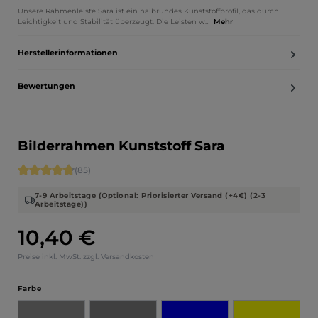
Unsere Rahmenleiste Sara ist ein halbrundes Kunststoffprofil, das durch
Leichtigkeit und Stabilität überzeugt. Die Leisten w…
Mehr
Herstellerinformationen
Bewertungen
Bilderrahmen Kunststoff Sara
Durchschnittliche Bewertung von 4.71 von 5 Sternen
(85)
7-9 Arbeitstage (Optional: Priorisierter Versand (+4€) (2-3
Arbeitstage))
10,40 €
Regulärer Preis:
Preise inkl. MwSt. zzgl. Versandkosten
auswählen
Farbe