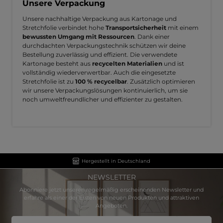
Unsere Verpackung
Unsere nachhaltige Verpackung aus Kartonage und
Stretchfolie verbindet hohe
Transportsicherheit
mit einem
bewussten Umgang mit Ressourcen
. Dank einer
durchdachten Verpackungstechnik schützen wir deine
Bestellung zuverlässig und effizient. Die verwendete
Kartonage besteht aus
recycelten Materialien
und ist
vollständig wiederverwertbar. Auch die eingesetzte
Stretchfolie ist zu
100 % recycelbar
. Zusätzlich optimieren
wir unsere Verpackungslösungen kontinuierlich, um sie
noch umweltfreundlicher und effizienter zu gestalten.
Hergestellt in Deutschland
NEWSLETTER
Abonniere jetzt unseren regelmäßig erscheinenden Newsletter und
erfahre als einer der Ersten von neuen Produkten und attraktiven
Angeboten.
E-