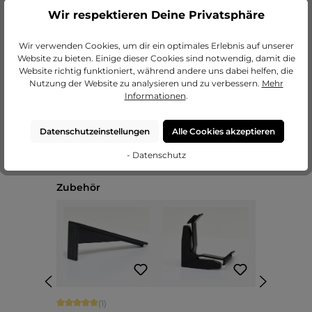
Wir respektieren Deine Privatsphäre
zu unseren Passepartouts
Wir verwenden Cookies, um dir ein optimales Erlebnis auf unserer
Website zu bieten. Einige dieser Cookies sind notwendig, damit die
Website richtig funktioniert, während andere uns dabei helfen, die
Nutzung der Website zu analysieren und zu verbessern.
Mehr
Informationen
.
Datenschutzeinstellungen
Alle Cookies akzeptieren
- Datenschutz
Produktgalerie überspringen
Zubehör
Durchschnittliche Bewertung von 5 von 5 Sternen
(1)