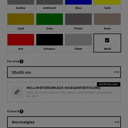
Alulike
Anthrazit
Blau
Gelb
Gold
Grün
Platin
Rosé
Weiß
Rot
Schwarz
Silber
auswählen
Format
EMPFEHLUNG
MILLIMETERGENAUE MASSANFERTIGUNG
Dein Wunschmaß ist nicht dabei? Wir fertigen passgenau
für dich.
auswählen
Glasart