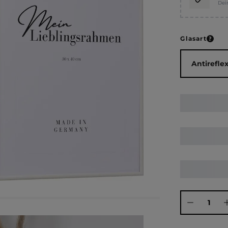
Dei
ausw
Glasart
Produkt Anza