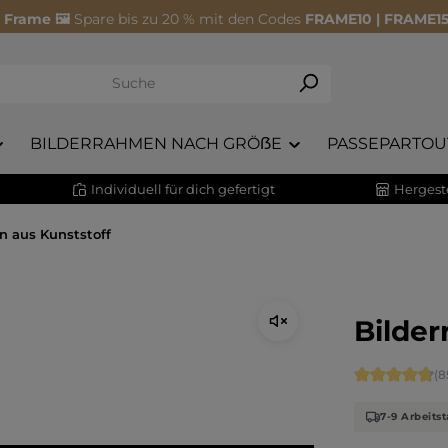
 Frame 🖼️
Spare bis zu 20 % mit den Codes
FRAME10 | FRAME15
BILDERRAHMEN NACH GRÖẞE
PASSEPARTOU
Individuell für dich gefertigt
Hergeste
n aus Kunststoff
Bilder
Durchschnitt
(8
7-9 Arbeitst