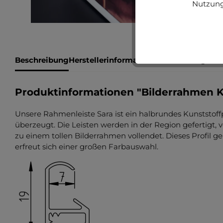
Nutzung
Beschreibung
Herstellerinformationen
Bewertungen
Produktinformationen "Bilderrahmen K
Unsere Rahmenleiste Sara ist ein halbrundes Kunststoffpr
überzeugt. Die Leisten werden in der Region gefertigt
zu einem tollen Bilderrahmen vollendet. Dieses Profil g
erfreut sich einer großen Farbauswahl.