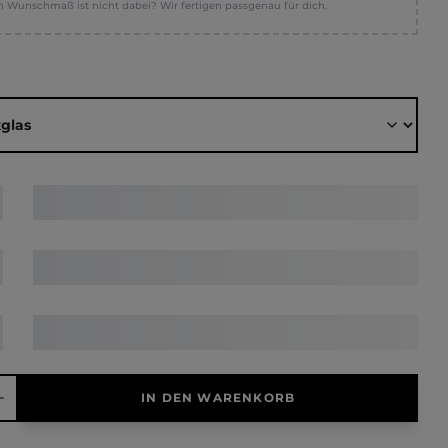
n Wunschmaß ist nicht dabei? Wir fertigen passgenau für dich.
ählen
hl: Gib den gewünschten Wert ein oder benutze die Schaltfläche
IN DEN WARENKORB