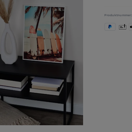
Produktnummer
PayPal
Vorkas
A