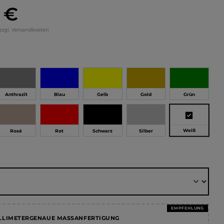
 €
eis:
 zzgl. Versandkosten
hlen
Anthrazit
Blau
Gelb
Gold
Grün
Weiß
Rosé
Rot
Schwarz
Silber
ählen
EMPFEHLUNG
LLIMETERGENAUE MASSANFERTIGUNG