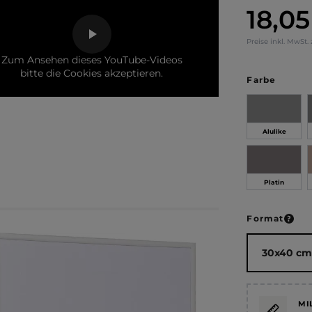
18,05
Regulärer Pr
Preise inkl. MwSt.
Zum Ansehen dieses YouTube-Videos
bitte die Cookies akzeptieren.
auswä
Farbe
Alulike
Platin
ausw
Format
MI