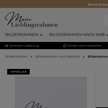
Behind the
BILDERRAHMEN
BILDERRAHMEN NACH MAẞ
Schnelle Lieferung
Direkt vom Hersteller
Bilderrahmen
Bilderrahmen nach Material
Bilderrahme
Bildergalerie überspringen
TOPSELLER