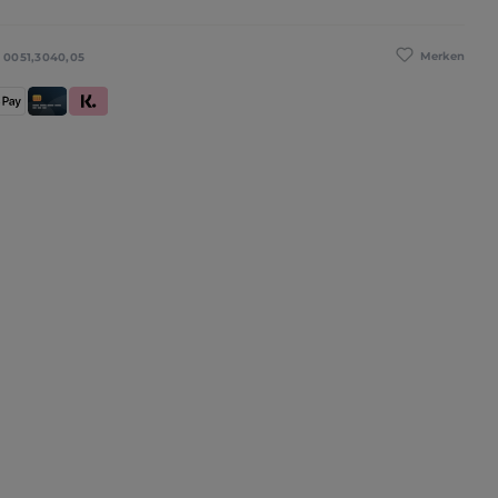
Merken
:
0051,3040,05
se
pple Pay
Kredit- und Debitkarte
Klarna (Rechnung / Ratenkauf / Sofort)