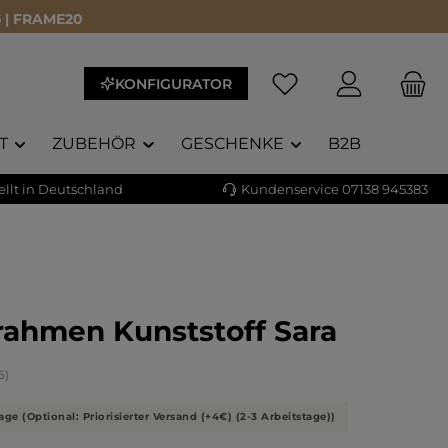
 | FRAME20
KONFIGURATOR
T
ZUBEHÖR
GESCHENKE
B2B
llt in Deutschland
Kundenservice 07138 945383
rahmen Kunststoff Sara
liche Bewertung von 4.71 von 5 Sternen
5)
age (Optional: Priorisierter Versand (+4€) (2-3 Arbeitstage))