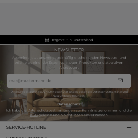
Hergestellt in Deutschland
NEWSLETTER
Abonniere jetzt unseren regelmäßig erscheinenden Newsletter und
erfahre als einer der Ersten von neuen Produkten und attraktiven
Angeboten.
E-
Mail-
Adresse
*
Diese Seite ist durch reCAPTCHA geschützt und es gelten die
Datenschutzrichtlinie
und
Nutzungsbedingungen
.
Datenschutz
Ich habe die
Datenschutzbestimmungen
zur Kenntnis genommen und die
AGB
gelesen und bin mit ihnen einverstanden.
SERVICE-HOTLINE