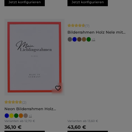
Jetzt konfigurieren
Jetzt konfigurieren
Durchschnittliche Bewertung von 4.
(7)
Bilderrahmen Holz Nele mit
Abstandsleiste
+
5
Durchschnittliche Bewertung von 5 von 5 Sternen
(2)
Neon Bilderrahmen Holz
Bonnie
+
1
Varianten ab
12,70 €
Varianten ab
13,60 €
36,10 €
43,60 €