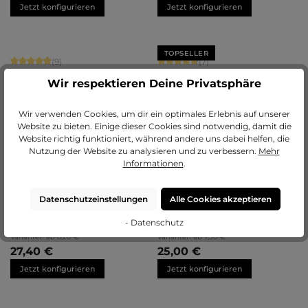
Jetzt konfigurieren
Jetzt konfigurieren
TOPSELLER
Durchschnittliche Bewertung von 4.89 von 5 Sternen
Durchschnittliche Bewertung von 4.
(9)
(7)
Bilderrahmen Holz Greta
Bilderrahmen Holz Nele
Wir respektieren Deine Privatsphäre
+
8
+
5
Varianten ab
10,70 €
Varianten ab
8,60 €
Wir verwenden Cookies, um dir ein optimales Erlebnis auf unserer
33,25 €
33,10 €
Website zu bieten. Einige dieser Cookies sind notwendig, damit die
Jetzt konfigurieren
Jetzt konfigurieren
Website richtig funktioniert, während andere uns dabei helfen, die
Nutzung der Website zu analysieren und zu verbessern.
Mehr
Informationen
.
Durchschnittliche Bewertung von 5 von 5 Sternen
Durchschnittliche Bewertung von 4.
(13)
(20)
Datenschutzeinstellungen
Alle Cookies akzeptieren
Bilderrahmen Holz Carina
Bilderrahmen Holz Ava
- Datenschutz
+
5
Varianten ab
8,20 €
Varianten ab
7,50 €
27,40 €
25,00 €
Jetzt konfigurieren
Jetzt konfigurieren