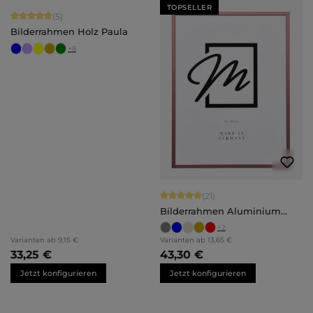
TOPSELLER
Durchschnittliche Bewertung von 5 von 5 Sternen
(5)
Bilderrahmen Holz Paula
+
8
Durchschnittliche Bewertung von 5 
(21)
Bilderrahmen Aluminium
Mika
+
2
Varianten ab
9,15 €
Varianten ab
13,65 €
33,25 €
43,30 €
Jetzt konfigurieren
Jetzt konfigurieren