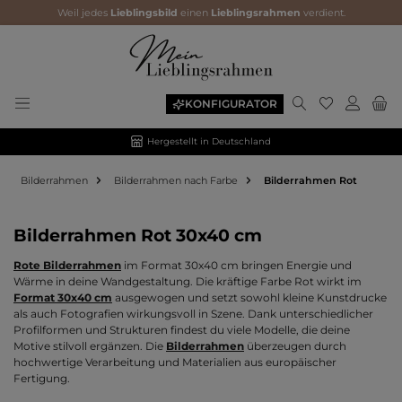
Weil jedes
Lieblingsbild
einen
Lieblingsrahmen
verdient.
Du hast 0 P
KONFIGURATOR
Hergestellt in Deutschland
Bilderrahmen
Bilderrahmen nach Farbe
Bilderrahmen Rot
Bilderrahmen Rot 30x40 cm
Rote Bilderrahmen
im Format 30x40 cm bringen Energie und
Wärme in deine Wandgestaltung. Die kräftige Farbe Rot wirkt im
Format 30x40 cm
ausgewogen und setzt sowohl kleine Kunstdrucke
als auch Fotografien wirkungsvoll in Szene. Dank unterschiedlicher
Profilformen und Strukturen findest du viele Modelle, die deine
Motive stilvoll ergänzen. Die
Bilderrahmen
überzeugen durch
hochwertige Verarbeitung und Materialien aus europäischer
Fertigung.