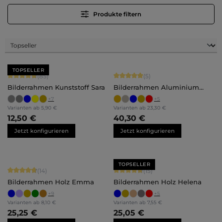
Produkte filtern
TOPSELLER
Durchschnittliche Bewertung von 4.71 von 5 Sternen
Durchschnittliche Bewertung von 5 
(85)
(5)
Bilderrahmen Kunststoff Sara
Bilderrahmen Aluminium
Luca
+
7
+
5
Varianten ab
5,90 €
Varianten ab
23,30 €
12,50 €
40,30 €
Jetzt konfigurieren
Jetzt konfigurieren
TOPSELLER
Durchschnittliche Bewertung von 4.86 von 5 Sternen
Durchschnittliche Bewertung von 4.
(14)
(15)
Bilderrahmen Holz Emma
Bilderrahmen Holz Helena
+
9
+
5
Varianten ab
8,10 €
Varianten ab
7,55 €
25,25 €
25,05 €