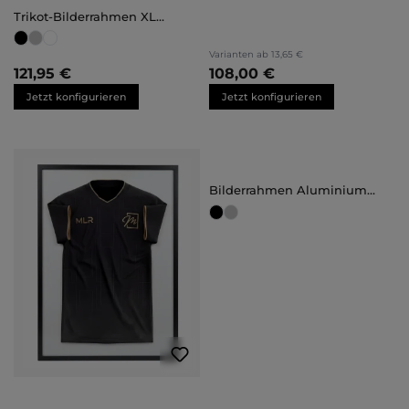
Trikot-Bilderrahmen XL
(70x100)
Varianten ab
13,65 €
121,95 €
108,00 €
Jetzt konfigurieren
Jetzt konfigurieren
Bilderrahmen Aluminium
Noah Brandschutz Zertifikat
A1