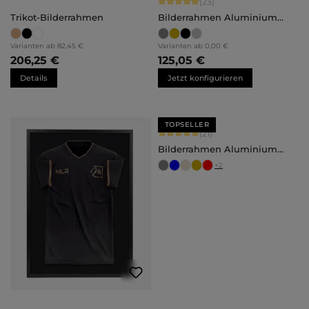
Durchschnittliche Bewertung von 4.
(23)
Trikot-Bilderrahmen
Bilderrahmen Aluminium
Noah
Varianten ab
82,45 €
Varianten ab
0,00 €
206,25 €
125,05 €
Details
Jetzt konfigurieren
TOPSELLER
Durchschnittliche Bewertung von 5 
(21)
Bilderrahmen Aluminium
Mika
+
2