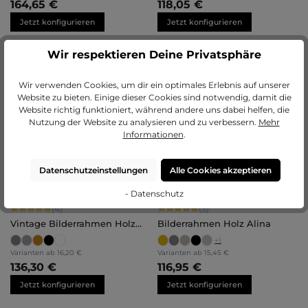
164,65 €
118,05 €
Jetzt konfigurieren
Jetzt konfigurieren
Wir respektieren Deine Privatsphäre
Durchschnittliche Bewertung von 5 von 5 Sternen
Durchschnittliche Bewertung von 5 
(2)
(3)
Wir verwenden Cookies, um dir ein optimales Erlebnis auf unserer
Bilderrahmen Holz Nora
Bilderrahmen Holz Antonia
Website zu bieten. Einige dieser Cookies sind notwendig, damit die
Website richtig funktioniert, während andere uns dabei helfen, die
Nutzung der Website zu analysieren und zu verbessern.
Mehr
Varianten ab
11,05 €
Varianten ab
14,50 €
111,40 €
112,40 €
Informationen
.
Jetzt konfigurieren
Jetzt konfigurieren
Datenschutzeinstellungen
Alle Cookies akzeptieren
- Datenschutz
Durchschnittliche Bewertung von 5 von 5 Sternen
Durchschnittliche Bewertung von 5 
(4)
(3)
Vintage Bilderrahmen Holz
Bilderrahmen Holz Alina
Isabella
+
1
Varianten ab
16,20 €
Varianten ab
15,45 €
136,30 €
116,95 €
Jetzt konfigurieren
Jetzt konfigurieren