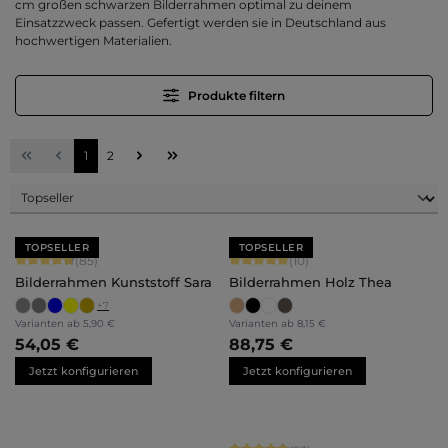
cm großen schwarzen Bilderrahmen optimal zu deinem
Einsatzzweck passen. Gefertigt werden sie in Deutschland aus
hochwertigen Materialien.
Produkte filtern
Seite
Seite
1
2
TOPSELLER
TOPSELLER
Durchschnittliche Bewertung von 4.71 von 5 Sternen
Durchschnittliche Bewertung von 5 
(85)
(10)
Bilderrahmen Kunststoff Sara
Bilderrahmen Holz Thea
+
7
Varianten ab
5,90 €
Varianten ab
8,15 €
54,05 €
88,75 €
Jetzt konfigurieren
Jetzt konfigurieren