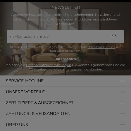
NEWSLETTER
Abonniere jetzt unseren regelmäßig erscheinenden Newsletter und
erfahre als einer der Ersten von neuen Produkten und attraktiven
Angeboten.
E-
Mail-
Adresse
*
Diese Seite ist durch reCAPTCHA geschützt und es gelten die
Datenschutzrichtlinie
und
Nutzungsbedingungen
.
Datenschutz
Ich habe die
Datenschutzbestimmungen
zur Kenntnis genommen und die
AGB
gelesen und bin mit ihnen einverstanden.
SERVICE-HOTLINE
UNSERE VORTEILE
ZERTIFIZIERT & AUSGEZEICHNET
ZAHLUNGS- & VERSANDARTEN
ÜBER UNS