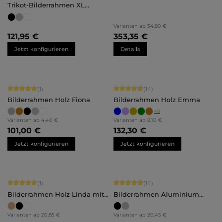
Trikot-Bilderrahmen XL
(70x100)
Varianten ab
34,80 €
121,95 €
353,35 €
Jetzt konfigurieren
Details
Durchschnittliche Bewertung von 5 von 5 Sternen
Durchschnittliche Bewertung von 4.
(1)
(14)
Bilderrahmen Holz Fiona
Bilderrahmen Holz Emma
+
9
Varianten ab
4,40 €
Varianten ab
8,10 €
101,00 €
132,30 €
Jetzt konfigurieren
Jetzt konfigurieren
Durchschnittliche Bewertung von 5 von 5 Sternen
Durchschnittliche Bewertung von 4.
(1)
(14)
Bilderrahmen Holz Linda mit
Bilderrahmen Aluminium
Abstandsleiste
Costa
Varianten ab
20,85 €
Varianten ab
20,45 €