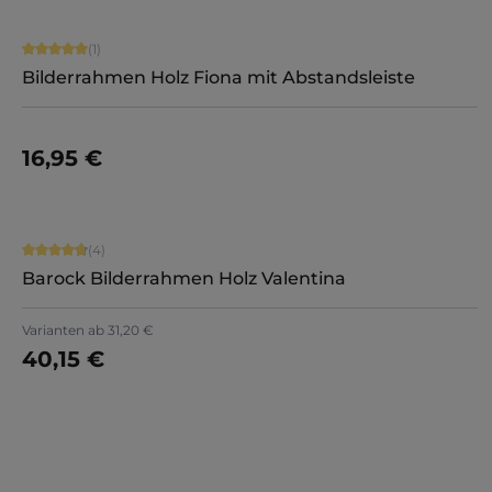
Durchschnittliche Bewertung von 5 von 5 Sternen
(1)
Bilderrahmen Holz Fiona mit Abstandsleiste
16,95 €
Jetzt konfigurieren
Durchschnittliche Bewertung von 4.75 von 5 Sternen
(4)
Barock Bilderrahmen Holz Valentina
Varianten ab
31,20 €
40,15 €