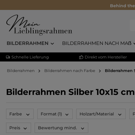
Behind the
BILDERRAHMEN
BILDERRAHMEN NACH MAẞ
Schnelle Lieferung
Direkt vom Hersteller
Bilderrahmen
Bilderrahmen nach Farbe
Bilderrahmen S
Bilderrahmen Silber 10x15 cm
Farbe
Format
(1)
Holzart/Material
P
Preis
Bewertung mind.