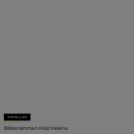
+
7
Jetzt konfigurieren
TOPSELLER
Durchschnittliche Bewertung von 4.8 von 5 Sternen
(15)
Bilderrahmen Holz Helena