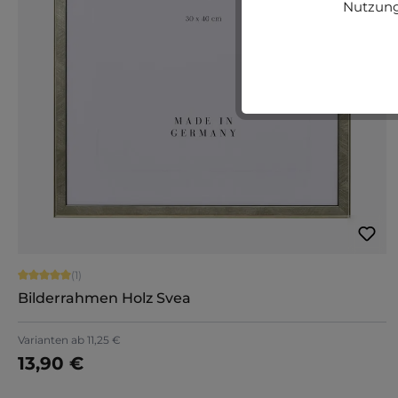
Nutzung
Durchschnittliche Bewertung von 5 von 5 Sternen
(1)
Bilderrahmen Holz Svea
Varianten ab
11,25 €
13,90 €
Jetzt konfigurieren