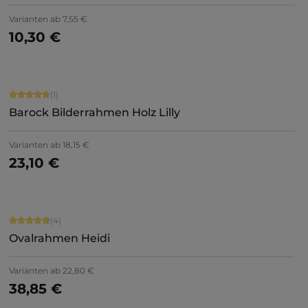
+
5
Varianten ab
7,55 €
10,30 €
Jetzt konfigurieren
Durchschnittliche Bewertung von 5 von 5 Sternen
(1)
Barock Bilderrahmen Holz Lilly
Varianten ab
18,15 €
23,10 €
Jetzt konfigurieren
Durchschnittliche Bewertung von 4.75 von 5 Sternen
(4)
Ovalrahmen Heidi
+
1
Varianten ab
22,80 €
38,85 €
Details