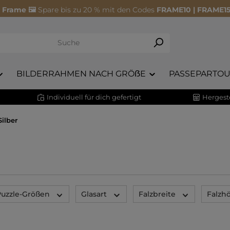
 Frame 🖼️
Spare bis zu 20 % mit den Codes
FRAME10 | FRAME15
BILDERRAHMEN NACH GRÖẞE
PASSEPARTOU
Individuell für dich gefertigt
Hergeste
ilber
uzzle-Größen
Glasart
Falzbreite
Falzh