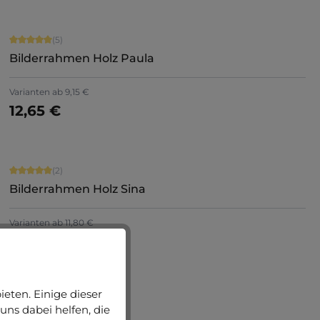
Durchschnittliche Bewertung von 5 von 5 Sternen
(5)
Bilderrahmen Holz Paula
+
8
Varianten ab
9,15 €
12,65 €
Jetzt konfigurieren
Durchschnittliche Bewertung von 5 von 5 Sternen
(2)
Bilderrahmen Holz Sina
Varianten ab
11,80 €
15,25 €
eten. Einige dieser
uns dabei helfen, die