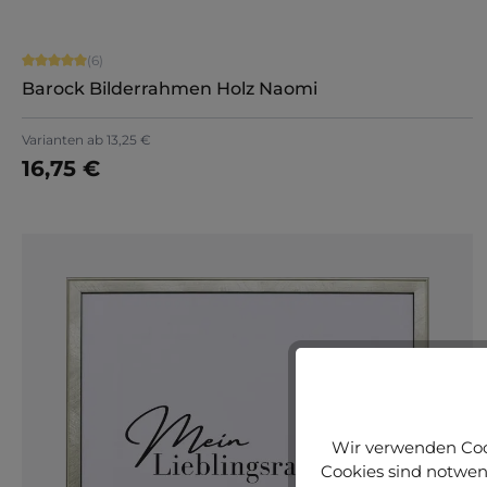
Durchschnittliche Bewertung von 5 von 5 Sternen
(6)
Barock Bilderrahmen Holz Naomi
Varianten ab
13,25 €
16,75 €
Jetzt konfigurieren
Wir verwenden Cook
Cookies sind notwend