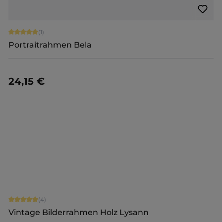
Durchschnittliche Bewertung von 5 von 5 Sternen
(1)
Portraitrahmen Bela
24,15 €
Details
Durchschnittliche Bewertung von 5 von 5 Sternen
(4)
Vintage Bilderrahmen Holz Lysann