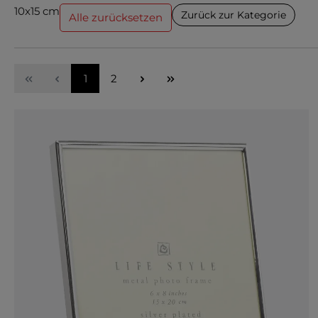
10x15 cm
Zurück zur Kategorie
Alle zurücksetzen
Seite
Seite
1
2