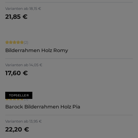
Varianten ab
18,15 €
21,85 €
Jetzt konfigurieren
Durchschnittliche Bewertung von 5 von 5 Sternen
(2)
Bilderrahmen Holz Romy
Varianten ab
14,05 €
17,60 €
Jetzt konfigurieren
TOPSELLER
Durchschnittliche Bewertung von 5 von 5 Sternen
(5)
Barock Bilderrahmen Holz Pia
Varianten ab
13,95 €
22,20 €
Jetzt konfigurieren