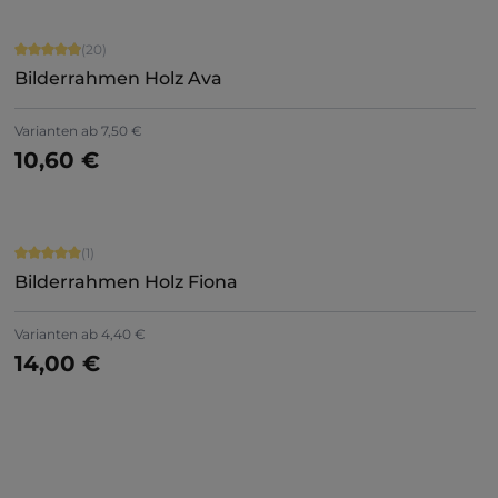
Durchschnittliche Bewertung von 4.9 von 5 Sternen
(20)
Bilderrahmen Holz Ava
+
5
Varianten ab
7,50 €
10,60 €
Jetzt konfigurieren
Durchschnittliche Bewertung von 5 von 5 Sternen
(1)
Bilderrahmen Holz Fiona
Varianten ab
4,40 €
14,00 €