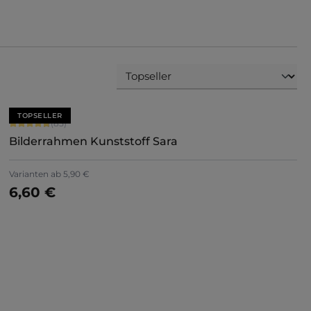
TOPSELLER
Durchschnittliche Bewertung von 4.71 von 5 Sternen
(85)
Bilderrahmen Kunststoff Sara
Varianten ab
5,90 €
6,60 €