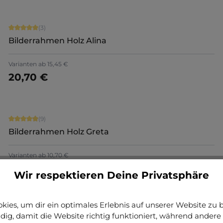
Durchschnittliche Bewertung von 5 von 5 Sternen
(3)
Bilderrahmen Holz Alina
+
1
Varianten ab
15,45 €
20,70 €
Jetzt konfigurieren
Durchschnittliche Bewertung von 4.89 von 5 Sternen
(9)
Bilderrahmen Holz Greta
Varianten ab
10,70 €
14,90 €
Wir respektieren Deine Privatsphäre
ies, um dir ein optimales Erlebnis auf unserer Website zu bi
ig, damit die Website richtig funktioniert, während andere 