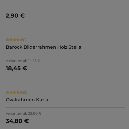
2,90 €
Details
Durchschnittliche Bewertung von 5 von 5 Sternen
(1)
Barock Bilderrahmen Holz Stella
Varianten ab
14,25 €
18,45 €
Jetzt konfigurieren
Durchschnittliche Bewertung von 5 von 5 Sternen
(5)
Ovalrahmen Karla
+
1
Varianten ab
22,80 €
34,80 €
Details