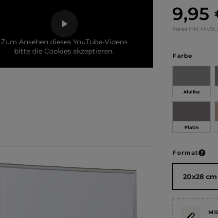
9,95
Regulärer Pr
Preise inkl. MwSt.
Zum Ansehen dieses YouTube-Videos
bitte die Cookies akzeptieren.
auswä
Farbe
Alulike
Platin
ausw
Format
MI