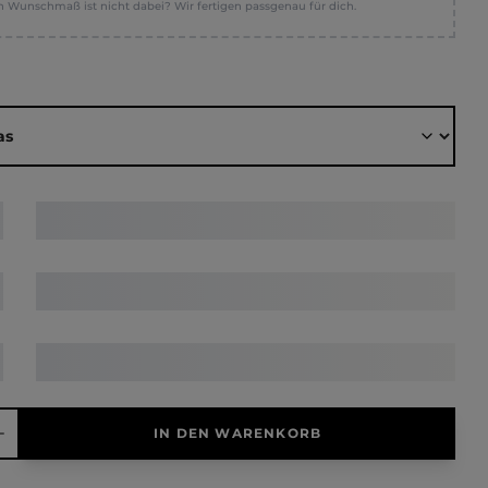
n Wunschmaß ist nicht dabei? Wir fertigen passgenau für dich.
ählen
hl: Gib den gewünschten Wert ein oder benutze die Schaltfläche
IN DEN WARENKORB