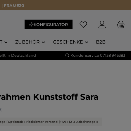
 | FRAME20
KONFIGURATOR
T
ZUBEHÖR
GESCHENKE
B2B
llt in Deutschland
Kundenservice 07138 945383
rahmen Kunststoff Sara
liche Bewertung von 4.71 von 5 Sternen
5)
age (Optional: Priorisierter Versand (+4€) (2-3 Arbeitstage))