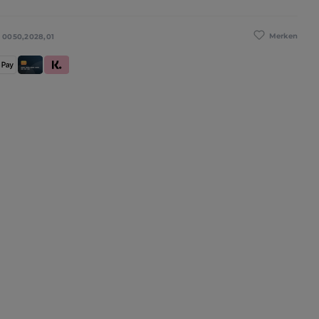
Merken
:
0050,2028,01
se
pple Pay
Kredit- und Debitkarte
Klarna (Rechnung / Ratenkauf / Sofort)