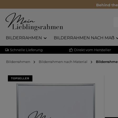
Behind the
BILDERRAHMEN
BILDERRAHMEN NACH MAẞ
Schnelle Lieferung
Direkt vom Hersteller
Bilderrahmen
Bilderrahmen nach Material
Bilderrahme
Bildergalerie überspringen
TOPSELLER