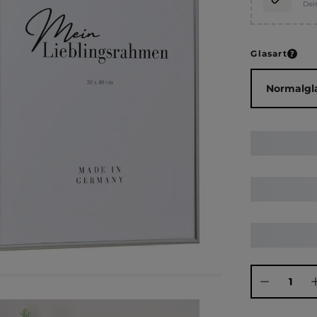
Dei
ausw
Glasart
Produkt Anza