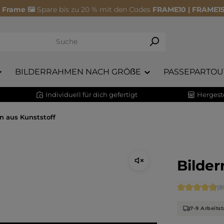
 Frame 🖼️
Spare bis zu 20 % mit den Codes
FRAME10 | FRAME15
BILDERRAHMEN NACH GRÖẞE
PASSEPARTOU
Individuell für dich gefertigt
Hergeste
n aus Kunststoff
Bilder
Durchschnitt
(8
7-9 Arbeitst