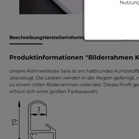
Nutzung
Beschreibung
Herstellerinformationen
Bewertungen
Produktinformationen "Bilderrahmen K
Unsere Rahmenleiste Sara ist ein halbrundes Kunststoffpr
überzeugt. Die Leisten werden in der Region gefertigt
zu einem tollen Bilderrahmen vollendet. Dieses Profil g
erfreut sich einer großen Farbauswahl.