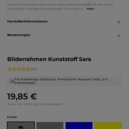
Unsere Rahmenleiste Sara ist ein halbrundes Kunststoffprofil, das durch
Leichtigkeit und Stabilität überzeugt. Die Leisten w…
Mehr
Herstellerinformationen
Bewertungen
Bilderrahmen Kunststoff Sara
Durchschnittliche Bewertung von 4.71 von 5 Sternen
(85)
7-9 Arbeitstage (Optional: Priorisierter Versand (+4€) (2-3
Arbeitstage))
19,85 €
Regulärer Preis:
Preise inkl. MwSt. zzgl. Versandkosten
auswählen
Farbe