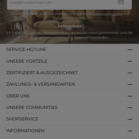
Mail-
Adresse
*
Diese Seite ist durch reCAPTCHA geschützt und es gelten die
Datenschutzrichtlinie
und
Nutzungsbedingungen
.
Datenschutz
Ich habe die
Datenschutzbestimmungen
zur Kenntnis genommen und die
AGB
gelesen und bin mit ihnen einverstanden.
SERVICE-HOTLINE
UNSERE VORTEILE
ZERTIFIZIERT & AUSGEZEICHNET
ZAHLUNGS- & VERSANDARTEN
ÜBER UNS
UNSERE COMMUNITIES
SHOPSERVICE
INFORMATIONEN