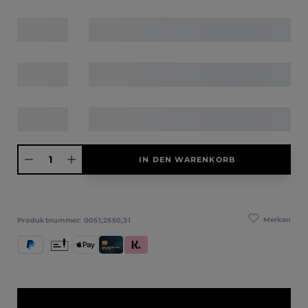
Produkt Anzahl: Gib den gewünschten Wert ein oder benutze die Schaltfläche
IN DEN WARENKORB
Merken
Produktnummer:
0051,2550,31
PayPal
Vorkasse
Apple Pay
Kredit- und Debitkarte
Klarna (Rechnung / Ratenkauf / Sofort)