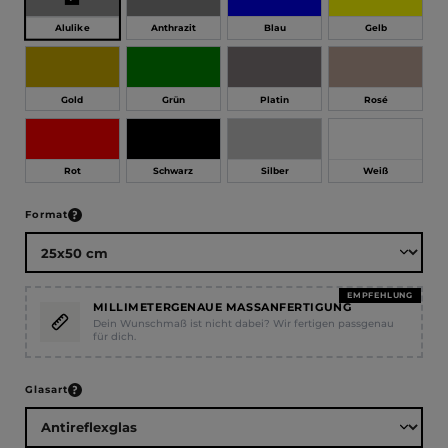
Alulike
Anthrazit
Blau
Gelb
Gold
Grün
Platin
Rosé
Rot
Schwarz
Silber
Weiß
auswählen
Format
EMPFEHLUNG
MILLIMETERGENAUE MASSANFERTIGUNG
Dein Wunschmaß ist nicht dabei? Wir fertigen passgenau
für dich.
auswählen
Glasart