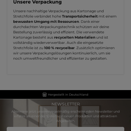
Unsere Verpackung
Unsere nachhaltige Verpackung aus Kartonage und
Stretchfolie verbindet hohe
Transportsicherheit
mit einem
bewussten Umgang mit Ressourcen
. Dank einer
durchdachten Verpackungstechnik schützen wir deine
Bestellung zuverlässig und effizient. Die verwendete
Kartonage besteht aus
recycelten Materialien
und ist
vollständig wiederverwertbar. Auch die eingesetzte
Stretchfolie ist zu
100 % recycelbar
. Zusätzlich optimieren
wir unsere Verpackungslösungen kontinuierlich, um sie
noch umweltfreundlicher und effizienter zu gestalten.
Hergestellt in Deutschland
NEWSLETTER
Abonniere jetzt unseren regelmäßig erscheinenden Newsletter und
erfahre als einer der Ersten von neuen Produkten und attraktiven
Angeboten.
E-