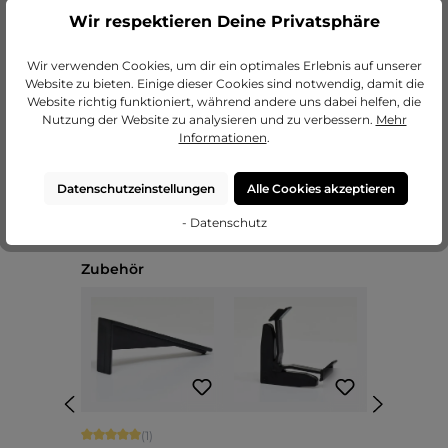
Wir respektieren Deine Privatsphäre
zu unseren Passepartouts
Wir verwenden Cookies, um dir ein optimales Erlebnis auf unserer
Website zu bieten. Einige dieser Cookies sind notwendig, damit die
Website richtig funktioniert, während andere uns dabei helfen, die
Nutzung der Website zu analysieren und zu verbessern.
Mehr
Informationen
.
Datenschutzeinstellungen
Alle Cookies akzeptieren
- Datenschutz
Produktgalerie überspringen
Zubehör
Durchschnittliche Bewertung von 5 von 5 Sternen
(1)