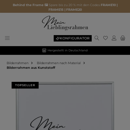
Behind the Frame 🖼️
Spare bis zu 20 % mit den Codes
FRAME10 |
FRAME15 | FRAME20
KONFIGURATOR
Hergestellt in Deutschland
Bilderrahmen
Bilderrahmen nach Material
Bilderrahmen aus Kunststoff
Bildergalerie überspringen
TOPSELLER