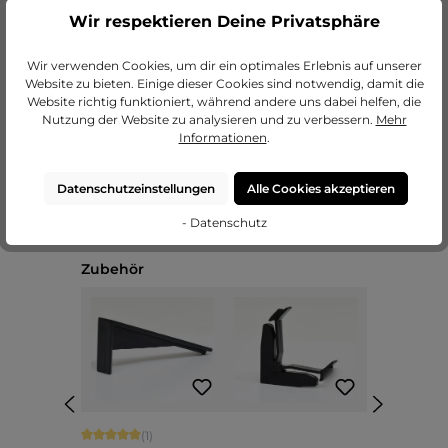
Wir respektieren Deine Privatsphäre
zu unseren Passepartouts
Wir verwenden Cookies, um dir ein optimales Erlebnis auf unserer
Website zu bieten. Einige dieser Cookies sind notwendig, damit die
Website richtig funktioniert, während andere uns dabei helfen, die
Nutzung der Website zu analysieren und zu verbessern.
Mehr
Informationen
.
Datenschutzeinstellungen
Alle Cookies akzeptieren
- Datenschutz
Produktgalerie überspringen
Zubehör
Durchschnittliche Bewertung von 5 von 5 Sternen
(1)