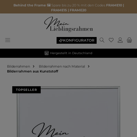
Behind the Frame 🖼️
Spare bis zu 20 % mit den Codes
FRAME10 |
FRAME15 | FRAME20
KONFIGURATOR
Hergestellt in Deutschland
Bilderrahmen
Bilderrahmen nach Material
Bilderrahmen aus Kunststoff
Bildergalerie überspringen
TOPSELLER