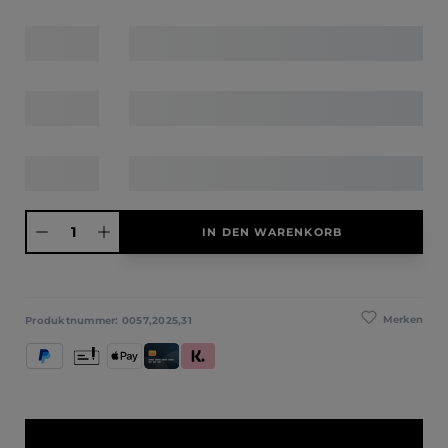
Produkt Anzahl: Gib den gewünschten Wert ein oder benutze die Schaltfläche
IN DEN WARENKORB
Merken
Produktnummer:
0057,2025,31
PayPal
Vorkasse
Apple Pay
Kredit- und Debitkarte
Klarna (Rechnung / Ratenkauf / Sofort)