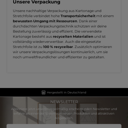
Unsere Verpackung
Unsere nachhaltige Verpackung aus Kartonage und
Stretchfolie verbindet hohe
Transportsicherheit
mit einem
bewussten Umgang mit Ressourcen
. Dank einer
durchdachten Verpackungstechnik schützen wir deine
Bestellung zuverlässig und effizient. Die verwendete
Kartonage besteht aus
recycelten Materialien
und ist
vollständig wiederverwertbar. Auch die eingesetzte
Stretchfolie ist zu
100 % recycelbar
. Zusätzlich optimieren
wir unsere Verpackungslösungen kontinuierlich, um sie
noch umweltfreundlicher und effizienter zu gestalten.
Hergestellt in Deutschland
NEWSLETTER
Abonniere jetzt unseren regelmäßig erscheinenden Newsletter und
erfahre als einer der Ersten von neuen Produkten und attraktiven
Angeboten.
E-