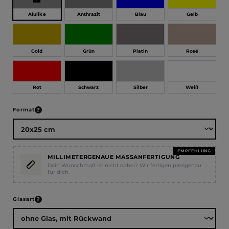
Alulike
Anthrazit
Blau
Gelb
Gold
Grün
Platin
Rosé
Rot
Schwarz
Silber
Weiß
auswählen
Format
EMPFEHLUNG
MILLIMETERGENAUE MASSANFERTIGUNG
Dein Wunschmaß ist nicht dabei? Wir fertigen passgenau
für dich.
auswählen
Glasart