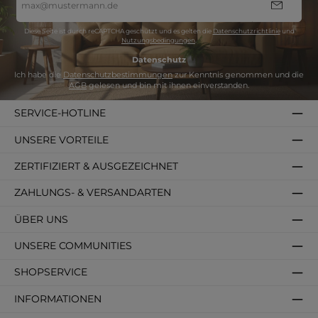
Mail-
Adresse
*
Diese Seite ist durch reCAPTCHA geschützt und es gelten die
Datenschutzrichtlinie
und
Nutzungsbedingungen
.
Datenschutz
Ich habe die
Datenschutzbestimmungen
zur Kenntnis genommen und die
AGB
gelesen und bin mit ihnen einverstanden.
SERVICE-HOTLINE
UNSERE VORTEILE
ZERTIFIZIERT & AUSGEZEICHNET
ZAHLUNGS- & VERSANDARTEN
ÜBER UNS
UNSERE COMMUNITIES
SHOPSERVICE
INFORMATIONEN