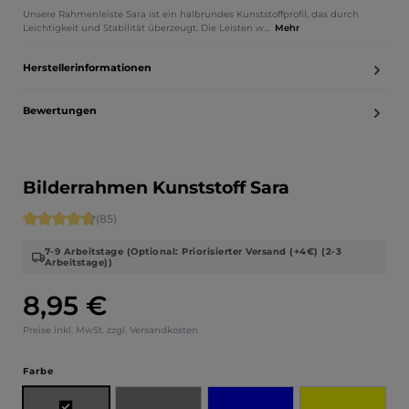
Unsere Rahmenleiste Sara ist ein halbrundes Kunststoffprofil, das durch
Leichtigkeit und Stabilität überzeugt. Die Leisten w…
Mehr
Herstellerinformationen
Bewertungen
Bilderrahmen Kunststoff Sara
Durchschnittliche Bewertung von 4.71 von 5 Sternen
(85)
7-9 Arbeitstage (Optional: Priorisierter Versand (+4€) (2-3
Arbeitstage))
8,95 €
Regulärer Preis:
Preise inkl. MwSt. zzgl. Versandkosten
auswählen
Farbe