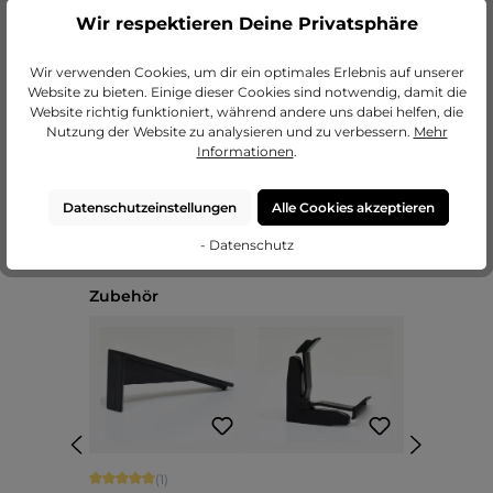
Wir respektieren Deine Privatsphäre
zu unseren Passepartouts
Wir verwenden Cookies, um dir ein optimales Erlebnis auf unserer
Website zu bieten. Einige dieser Cookies sind notwendig, damit die
Website richtig funktioniert, während andere uns dabei helfen, die
Nutzung der Website zu analysieren und zu verbessern.
Mehr
Informationen
.
Datenschutzeinstellungen
Alle Cookies akzeptieren
- Datenschutz
Produktgalerie überspringen
Zubehör
Durchschnittliche Bewertung von 5 von 5 Sternen
(1)