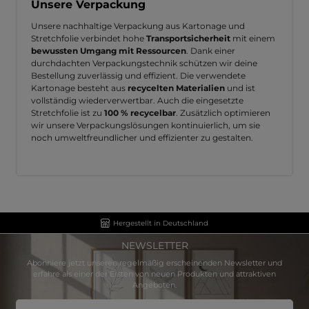
Unsere Verpackung
Unsere nachhaltige Verpackung aus Kartonage und
Stretchfolie verbindet hohe
Transportsicherheit
mit einem
bewussten Umgang mit Ressourcen
. Dank einer
durchdachten Verpackungstechnik schützen wir deine
Bestellung zuverlässig und effizient. Die verwendete
Kartonage besteht aus
recycelten Materialien
und ist
vollständig wiederverwertbar. Auch die eingesetzte
Stretchfolie ist zu
100 % recycelbar
. Zusätzlich optimieren
wir unsere Verpackungslösungen kontinuierlich, um sie
noch umweltfreundlicher und effizienter zu gestalten.
Hergestellt in Deutschland
NEWSLETTER
Abonniere jetzt unseren regelmäßig erscheinenden Newsletter und
erfahre als einer der Ersten von neuen Produkten und attraktiven
Angeboten.
E-