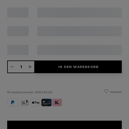
Produkt Anzahl: Gib den gewünschten Wert ein oder benutze die Schaltfläche
IN DEN WARENKORB
Merken
Produktnummer:
0057,F2,03
PayPal
Vorkasse
Apple Pay
Kredit- und Debitkarte
Klarna (Rechnung / Ratenkauf / Sofort)