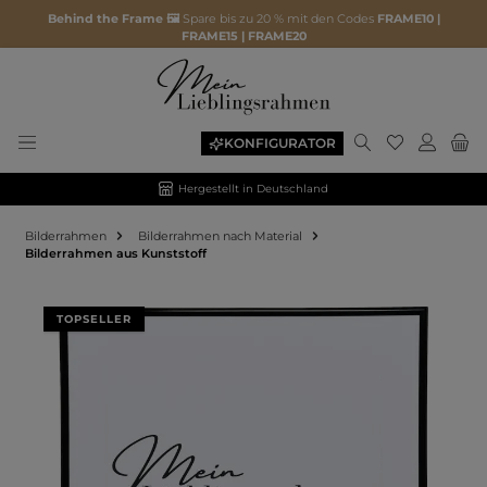
Behind the Frame 🖼️
Spare bis zu 20 % mit den Codes
FRAME10 |
FRAME15 | FRAME20
KONFIGURATOR
Hergestellt in Deutschland
Bilderrahmen
Bilderrahmen nach Material
Bilderrahmen aus Kunststoff
Bildergalerie überspringen
TOPSELLER