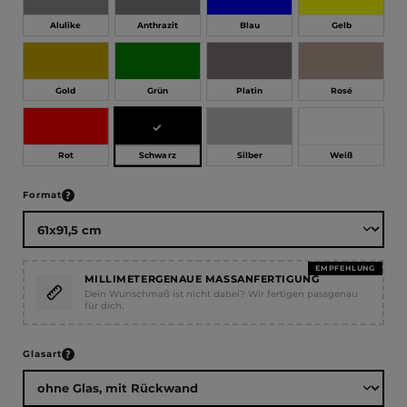
Alulike
Anthrazit
Blau
Gelb
Gold
Grün
Platin
Rosé
Schwarz
Rot
Silber
Weiß
auswählen
Format
EMPFEHLUNG
MILLIMETERGENAUE MASSANFERTIGUNG
Dein Wunschmaß ist nicht dabei? Wir fertigen passgenau
für dich.
auswählen
Glasart