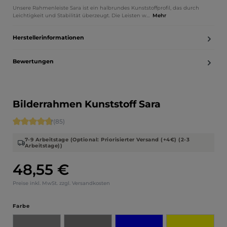
Unsere Rahmenleiste Sara ist ein halbrundes Kunststoffprofil, das durch
Leichtigkeit und Stabilität überzeugt. Die Leisten w…
Mehr
Herstellerinformationen
Bewertungen
Bilderrahmen Kunststoff Sara
Durchschnittliche Bewertung von 4.71 von 5 Sternen
(85)
7-9 Arbeitstage (Optional: Priorisierter Versand (+4€) (2-3
Arbeitstage))
48,55 €
Regulärer Preis:
Preise inkl. MwSt. zzgl. Versandkosten
auswählen
Farbe