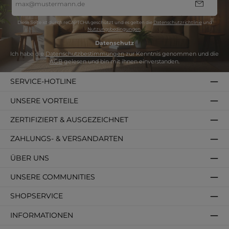
Mail-
Adresse
*
Diese Seite ist durch reCAPTCHA geschützt und es gelten die
Datenschutzrichtlinie
und
Nutzungsbedingungen
.
Datenschutz
Ich habe die
Datenschutzbestimmungen
zur Kenntnis genommen und die
AGB
gelesen und bin mit ihnen einverstanden.
SERVICE-HOTLINE
UNSERE VORTEILE
ZERTIFIZIERT & AUSGEZEICHNET
ZAHLUNGS- & VERSANDARTEN
ÜBER UNS
UNSERE COMMUNITIES
SHOPSERVICE
INFORMATIONEN