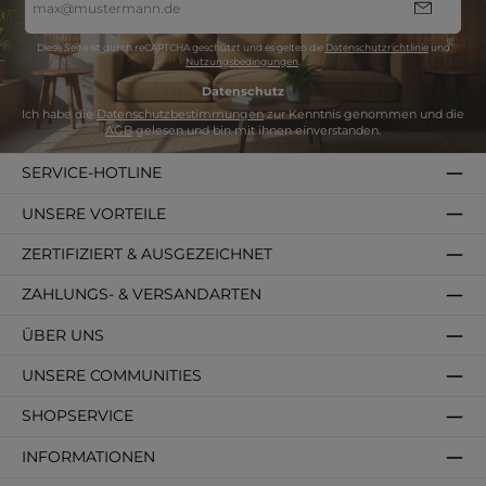
Mail-
Adresse
*
Diese Seite ist durch reCAPTCHA geschützt und es gelten die
Datenschutzrichtlinie
und
Nutzungsbedingungen
.
Datenschutz
Ich habe die
Datenschutzbestimmungen
zur Kenntnis genommen und die
AGB
gelesen und bin mit ihnen einverstanden.
SERVICE-HOTLINE
UNSERE VORTEILE
ZERTIFIZIERT & AUSGEZEICHNET
ZAHLUNGS- & VERSANDARTEN
ÜBER UNS
UNSERE COMMUNITIES
SHOPSERVICE
INFORMATIONEN