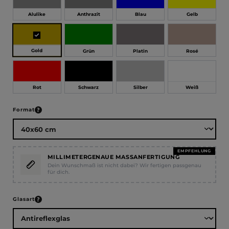
Alulike
Anthrazit
Blau
Gelb
Gold
Grün
Platin
Rosé
Rot
Schwarz
Silber
Weiß
auswählen
Format
EMPFEHLUNG
MILLIMETERGENAUE MASSANFERTIGUNG
Dein Wunschmaß ist nicht dabei? Wir fertigen passgenau
für dich.
auswählen
Glasart