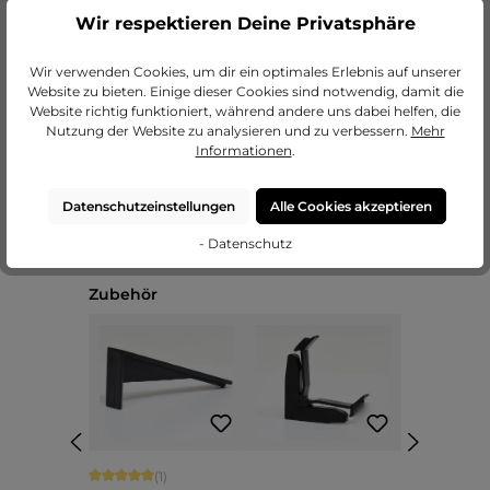
Wir respektieren Deine Privatsphäre
zu unseren Passepartouts
Wir verwenden Cookies, um dir ein optimales Erlebnis auf unserer
Website zu bieten. Einige dieser Cookies sind notwendig, damit die
Website richtig funktioniert, während andere uns dabei helfen, die
Nutzung der Website zu analysieren und zu verbessern.
Mehr
Informationen
.
Datenschutzeinstellungen
Alle Cookies akzeptieren
- Datenschutz
Produktgalerie überspringen
Zubehör
Durchschnittliche Bewertung von 5 von 5 Sternen
(1)