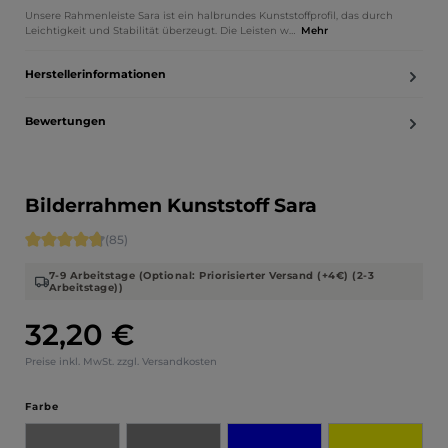
Unsere Rahmenleiste Sara ist ein halbrundes Kunststoffprofil, das durch
Leichtigkeit und Stabilität überzeugt. Die Leisten w…
Mehr
Herstellerinformationen
Bewertungen
Bilderrahmen Kunststoff Sara
Durchschnittliche Bewertung von 4.71 von 5 Sternen
(85)
7-9 Arbeitstage (Optional: Priorisierter Versand (+4€) (2-3
Arbeitstage))
32,20 €
Regulärer Preis:
Preise inkl. MwSt. zzgl. Versandkosten
auswählen
Farbe