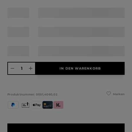
Produkt Anzahl: Gib den gewünschten Wert ein oder benutze die Schaltfläche
IN DEN WARENKORB
Merken
Produktnummer:
0051,4060,02
PayPal
Vorkasse
Apple Pay
Kredit- und Debitkarte
Klarna (Rechnung / Ratenkauf / Sofort)