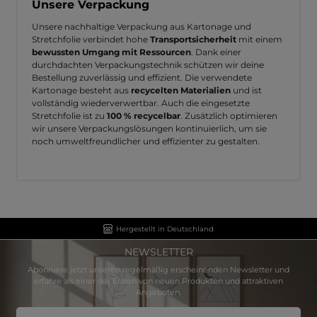
Unsere Verpackung
Unsere nachhaltige Verpackung aus Kartonage und
Stretchfolie verbindet hohe
Transportsicherheit
mit einem
bewussten Umgang mit Ressourcen
. Dank einer
durchdachten Verpackungstechnik schützen wir deine
Bestellung zuverlässig und effizient. Die verwendete
Kartonage besteht aus
recycelten Materialien
und ist
vollständig wiederverwertbar. Auch die eingesetzte
Stretchfolie ist zu
100 % recycelbar
. Zusätzlich optimieren
wir unsere Verpackungslösungen kontinuierlich, um sie
noch umweltfreundlicher und effizienter zu gestalten.
Hergestellt in Deutschland
NEWSLETTER
Abonniere jetzt unseren regelmäßig erscheinenden Newsletter und
erfahre als einer der Ersten von neuen Produkten und attraktiven
Angeboten.
E-