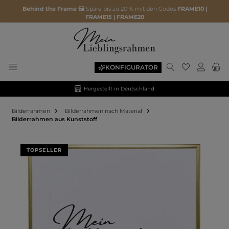
Behind the Frame 🖼️
Spare bis zu 20 % mit den Codes
FRAME10 |
FRAME15 | FRAME20
KONFIGURATOR
Hergestellt in Deutschland
Bilderrahmen
Bilderrahmen nach Material
Bilderrahmen aus Kunststoff
Bildergalerie überspringen
TOPSELLER