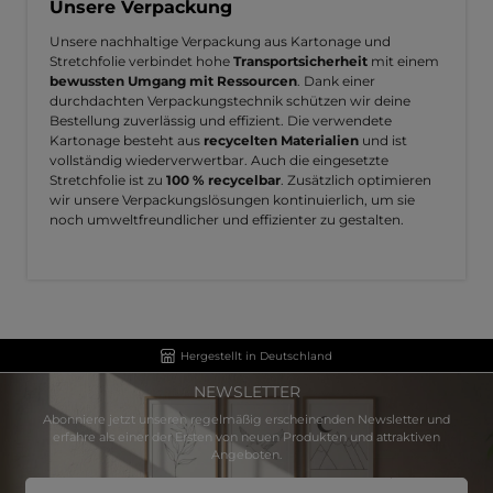
Unsere Verpackung
Unsere nachhaltige Verpackung aus Kartonage und
Stretchfolie verbindet hohe
Transportsicherheit
mit einem
bewussten Umgang mit Ressourcen
. Dank einer
durchdachten Verpackungstechnik schützen wir deine
Bestellung zuverlässig und effizient. Die verwendete
Kartonage besteht aus
recycelten Materialien
und ist
vollständig wiederverwertbar. Auch die eingesetzte
Stretchfolie ist zu
100 % recycelbar
. Zusätzlich optimieren
wir unsere Verpackungslösungen kontinuierlich, um sie
noch umweltfreundlicher und effizienter zu gestalten.
Hergestellt in Deutschland
NEWSLETTER
Abonniere jetzt unseren regelmäßig erscheinenden Newsletter und
erfahre als einer der Ersten von neuen Produkten und attraktiven
Angeboten.
E-