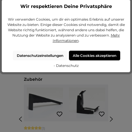
Wir respektieren Deine Privatsphäre
zu unseren Passepartouts
Wir verwenden Cookies, um dir ein optimales Erlebnis auf unserer
Website zu bieten. Einige dieser Cookies sind notwendig, damit die
Website richtig funktioniert, während andere uns dabei helfen, die
Nutzung der Website zu analysieren und zu verbessern.
Mehr
Informationen
.
Datenschutzeinstellungen
Alle Cookies akzeptieren
- Datenschutz
Produktgalerie überspringen
Zubehör
Durchschnittliche Bewertung von 5 von 5 Sternen
(1)