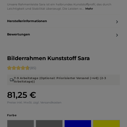
Unsere Rahmenleiste Sara ist ein halbrundes Kunststoffprofil, das durch
Leichtigkeit und Stabilität überzeugt. Die Leisten w…
Mehr
Herstellerinformationen
Bewertungen
Bilderrahmen Kunststoff Sara
Durchschnittliche Bewertung von 4.71 von 5 Sternen
(85)
7-9 Arbeitstage (Optional: Priorisierter Versand (+4€) (2-3
Arbeitstage))
81,25 €
Regulärer Preis:
Preise inkl. MwSt. zzgl. Versandkosten
auswählen
Farbe