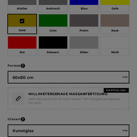
Alulike
Anthrazit
Blau
Gelb
Gold
Grün
Platin
Rosé
Rot
Schwarz
Silber
Weiß
auswählen
Format
EMPFEHLUNG
MILLIMETERGENAUE MASSANFERTIGUNG
Dein Wunschmaß ist nicht dabei? Wir fertigen passgenau
für dich.
auswählen
Glasart