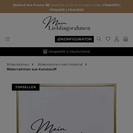
Behind the Frame 🖼️
Spare bis zu 20 % mit den Codes
FRAME10 |
FRAME15 | FRAME20
KONFIGURATOR
Hergestellt in Deutschland
Bilderrahmen
Bilderrahmen nach Material
Bilderrahmen aus Kunststoff
Bildergalerie überspringen
TOPSELLER