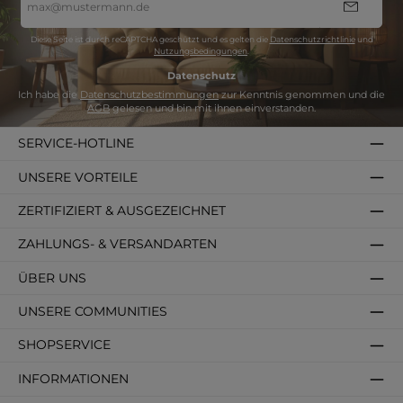
Mail-
Adresse
*
Diese Seite ist durch reCAPTCHA geschützt und es gelten die
Datenschutzrichtlinie
und
Nutzungsbedingungen
.
Datenschutz
Ich habe die
Datenschutzbestimmungen
zur Kenntnis genommen und die
AGB
gelesen und bin mit ihnen einverstanden.
SERVICE-HOTLINE
UNSERE VORTEILE
ZERTIFIZIERT & AUSGEZEICHNET
ZAHLUNGS- & VERSANDARTEN
ÜBER UNS
UNSERE COMMUNITIES
SHOPSERVICE
INFORMATIONEN