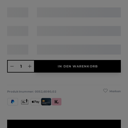
Produkt Anzahl: Gib den gewünschten Wert ein oder benutze die Schaltfläche
IN DEN WARENKORB
Merken
Produktnummer:
0052,6080,02
PayPal
Vorkasse
Apple Pay
Kredit- und Debitkarte
Klarna (Rechnung / Ratenkauf / Sofort)