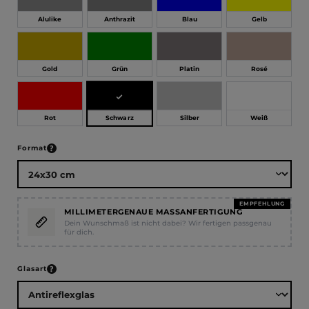
Alulike
Anthrazit
Blau
Gelb
Gold
Grün
Platin
Rosé
Schwarz
Rot
Silber
Weiß
auswählen
Format
EMPFEHLUNG
MILLIMETERGENAUE MASSANFERTIGUNG
Dein Wunschmaß ist nicht dabei? Wir fertigen passgenau
für dich.
auswählen
Glasart