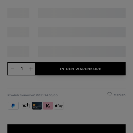
Produkt Anzahl: Gib den gewünschten Wert ein oder benutze die Schaltfläche
IN DEN WARENKORB
Merken
Produktnummer:
0051,2430,03
PayPal
Vorkasse
Kredit- und Debitkarte
Klarna (Rechnung / Ratenkauf / Sofort)
Apple Pay