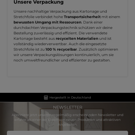
Unsere Verpackung
Unsere nachhaltige Verpackung aus Kartonage und
Stretchfolie verbindet hohe
Transportsicherheit
mit einem
bewussten Umgang mit Ressourcen
. Dank einer
durchdachten Verpackungstechnik schützen wir deine
Bestellung zuverlässig und effizient. Die verwendete
Kartonage besteht aus
recycelten Materialien
und ist
vollständig wiederverwertbar. Auch die eingesetzte
Stretchfolie ist zu
100 % recycelbar
. Zusätzlich optimieren
wir unsere Verpackungslösungen kontinuierlich, um sie
noch umweltfreundlicher und effizienter zu gestalten.
Hergestellt in Deutschland
NEWSLETTER
Abonniere jetzt unseren regelmäßig erscheinenden Newsletter und
erfahre als einer der Ersten von neuen Produkten und attraktiven
Angeboten.
E-