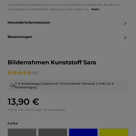
Unsere Rahmenleiste Sara ist ein halbrundes Kunststoffprofil, das durch
Leichtigkeit und Stabilität überzeugt. Die Leisten w…
Mehr
Herstellerinformationen
Bewertungen
Bilderrahmen Kunststoff Sara
Durchschnittliche Bewertung von 4.71 von 5 Sternen
(85)
7-9 Arbeitstage (Optional: Priorisierter Versand (+4€) (2-3
Arbeitstage))
13,90 €
Regulärer Preis:
Preise inkl. MwSt. zzgl. Versandkosten
auswählen
Farbe