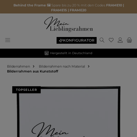
Behind the Frame 🖼️
Spare bis zu 20 % mit den Codes
FRAME10 |
FRAME15 | FRAME20
KONFIGURATOR
Hergestellt in Deutschland
Bilderrahmen
Bilderrahmen nach Material
Bilderrahmen aus Kunststoff
Bildergalerie überspringen
TOPSELLER