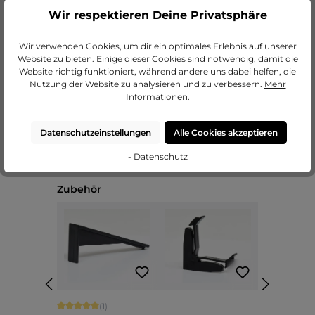
Wir respektieren Deine Privatsphäre
zu unseren Passepartouts
Wir verwenden Cookies, um dir ein optimales Erlebnis auf unserer
Website zu bieten. Einige dieser Cookies sind notwendig, damit die
Website richtig funktioniert, während andere uns dabei helfen, die
Nutzung der Website zu analysieren und zu verbessern.
Mehr
Informationen
.
Datenschutzeinstellungen
Alle Cookies akzeptieren
- Datenschutz
Produktgalerie überspringen
Zubehör
Durchschnittliche Bewertung von 5 von 5 Sternen
(1)