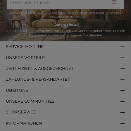
Mail-
Adresse
*
Diese Seite ist durch reCAPTCHA geschützt und es gelten die
Datenschutzrichtlinie
und
Nutzungsbedingungen
.
Datenschutz
Ich habe die
Datenschutzbestimmungen
zur Kenntnis genommen und die
AGB
gelesen und bin mit ihnen einverstanden.
SERVICE-HOTLINE
UNSERE VORTEILE
ZERTIFIZIERT & AUSGEZEICHNET
ZAHLUNGS- & VERSANDARTEN
ÜBER UNS
UNSERE COMMUNITIES
SHOPSERVICE
INFORMATIONEN