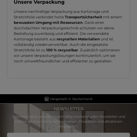
Unsere Verpackung
Unsere nachhaltige Verpackung aus Kartonage und
Stretchfolie verbindet hohe
Transportsicherheit
mit einem
bewussten Umgang mit Ressourcen
. Dank einer
durchdachten Verpackungstechnik schützen wir deine
Bestellung zuverlässig und effizient. Die verwendete
Kartonage besteht aus
recycelten Materialien
und ist
vollständig wiederverwertbar. Auch die eingesetzte
Stretchfolie ist zu
100 % recycelbar
. Zusätzlich optimieren
wir unsere Verpackungslösungen kontinuierlich, um sie
noch umweltfreundlicher und effizienter zu gestalten.
Hergestellt in Deutschland
NEWSLETTER
Abonniere jetzt unseren regelmäßig erscheinenden Newsletter und
erfahre als einer der Ersten von neuen Produkten und attraktiven
Angeboten.
E-