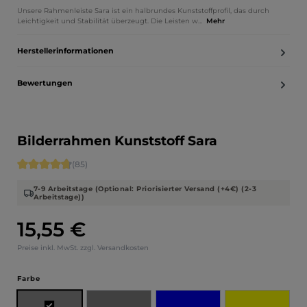
Unsere Rahmenleiste Sara ist ein halbrundes Kunststoffprofil, das durch
Leichtigkeit und Stabilität überzeugt. Die Leisten w…
Mehr
Herstellerinformationen
Bewertungen
Bilderrahmen Kunststoff Sara
Durchschnittliche Bewertung von 4.71 von 5 Sternen
(85)
7-9 Arbeitstage (Optional: Priorisierter Versand (+4€) (2-3
Arbeitstage))
15,55 €
Regulärer Preis:
Preise inkl. MwSt. zzgl. Versandkosten
auswählen
Farbe