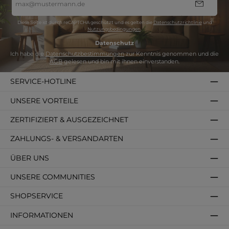
Mail-
Adresse
*
Diese Seite ist durch reCAPTCHA geschützt und es gelten die
Datenschutzrichtlinie
und
Nutzungsbedingungen
.
Datenschutz
Ich habe die
Datenschutzbestimmungen
zur Kenntnis genommen und die
AGB
gelesen und bin mit ihnen einverstanden.
SERVICE-HOTLINE
UNSERE VORTEILE
ZERTIFIZIERT & AUSGEZEICHNET
ZAHLUNGS- & VERSANDARTEN
ÜBER UNS
UNSERE COMMUNITIES
SHOPSERVICE
INFORMATIONEN