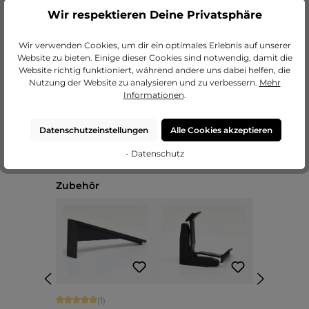
Wir respektieren Deine Privatsphäre
zu unseren Passepartouts
Wir verwenden Cookies, um dir ein optimales Erlebnis auf unserer
Website zu bieten. Einige dieser Cookies sind notwendig, damit die
Website richtig funktioniert, während andere uns dabei helfen, die
Nutzung der Website zu analysieren und zu verbessern.
Mehr
Informationen
.
Datenschutzeinstellungen
Alle Cookies akzeptieren
- Datenschutz
Produktgalerie überspringen
Zubehör
Durchschnittliche Bewertung von 5 von 5 Sternen
(1)