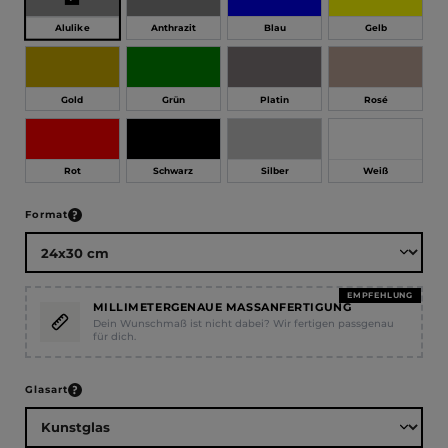
Alulike
Anthrazit
Blau
Gelb
Gold
Grün
Platin
Rosé
Rot
Schwarz
Silber
Weiß
auswählen
Format
EMPFEHLUNG
MILLIMETERGENAUE MASSANFERTIGUNG
Dein Wunschmaß ist nicht dabei? Wir fertigen passgenau
für dich.
auswählen
Glasart