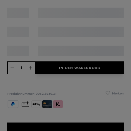
Produkt Anzahl: Gib den gewünschten Wert ein oder benutze die Schaltfläche
IN DEN WARENKORB
Merken
Produktnummer:
0052,2430,31
PayPal
Vorkasse
Apple Pay
Kredit- und Debitkarte
Klarna (Rechnung / Ratenkauf / Sofort)