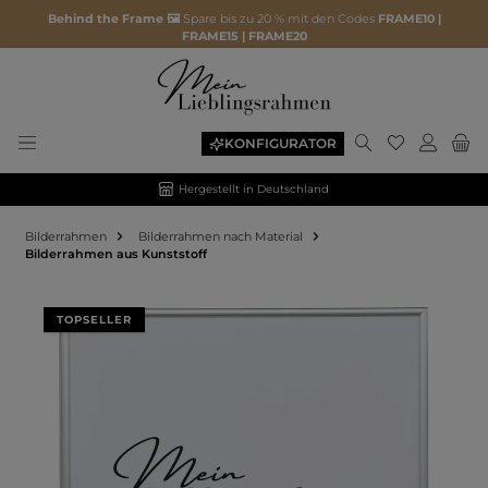
Behind the Frame 🖼️
Spare bis zu 20 % mit den Codes
FRAME10 |
FRAME15 | FRAME20
KONFIGURATOR
Hergestellt in Deutschland
Bilderrahmen
Bilderrahmen nach Material
Bilderrahmen aus Kunststoff
Bildergalerie überspringen
TOPSELLER