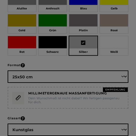
Alulike
Anthrazit
Blau
Gelb
Gold
Grün
Platin
Rosé
Silber
Rot
Schwarz
Weiß
auswählen
Format
EMPFEHLUNG
MILLIMETERGENAUE MASSANFERTIGUNG
Dein Wunschmaß ist nicht dabei? Wir fertigen passgenau
für dich.
auswählen
Glasart