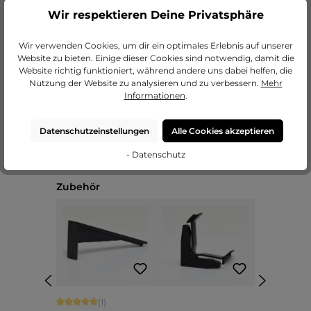
Wir respektieren Deine Privatsphäre
zu unseren Passepartouts
Wir verwenden Cookies, um dir ein optimales Erlebnis auf unserer
Website zu bieten. Einige dieser Cookies sind notwendig, damit die
Website richtig funktioniert, während andere uns dabei helfen, die
Nutzung der Website zu analysieren und zu verbessern.
Mehr
Informationen
.
Datenschutzeinstellungen
Alle Cookies akzeptieren
- Datenschutz
Produktgalerie überspringen
Zubehör
Durchschnittliche Bewertung von 5 von 5 Sternen
(1)