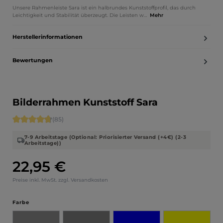
Unsere Rahmenleiste Sara ist ein halbrundes Kunststoffprofil, das durch
Leichtigkeit und Stabilität überzeugt. Die Leisten w…
Mehr
Herstellerinformationen
Bewertungen
Bilderrahmen Kunststoff Sara
Durchschnittliche Bewertung von 4.71 von 5 Sternen
(85)
7-9 Arbeitstage (Optional: Priorisierter Versand (+4€) (2-3
Arbeitstage))
22,95 €
Regulärer Preis:
Preise inkl. MwSt. zzgl. Versandkosten
auswählen
Farbe