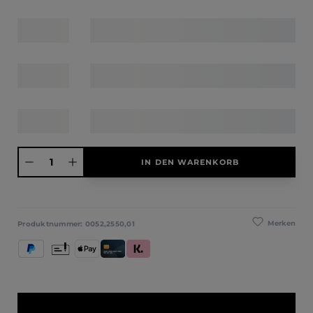
Produkt Anzahl: Gib den gewünschten Wert ein oder benutze die Schaltfläche
IN DEN WARENKORB
Merken
Produktnummer:
0052,2550,01
PayPal
Vorkasse
Apple Pay
Kredit- und Debitkarte
Klarna (Rechnung / Ratenkauf / Sofort)