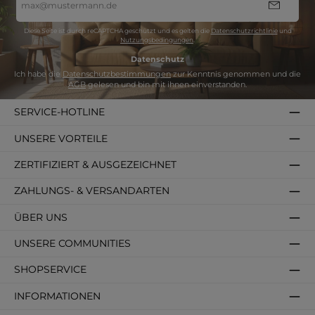
Mail-
Adresse
*
Diese Seite ist durch reCAPTCHA geschützt und es gelten die
Datenschutzrichtlinie
und
Nutzungsbedingungen
.
Datenschutz
Ich habe die
Datenschutzbestimmungen
zur Kenntnis genommen und die
AGB
gelesen und bin mit ihnen einverstanden.
SERVICE-HOTLINE
UNSERE VORTEILE
ZERTIFIZIERT & AUSGEZEICHNET
ZAHLUNGS- & VERSANDARTEN
ÜBER UNS
UNSERE COMMUNITIES
SHOPSERVICE
INFORMATIONEN