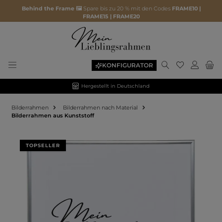
Behind the Frame 🖼️
Spare bis zu 20 % mit den Codes
FRAME10 |
FRAME15 | FRAME20
KONFIGURATOR
Hergestellt in Deutschland
Bilderrahmen
Bilderrahmen nach Material
Bilderrahmen aus Kunststoff
Bildergalerie überspringen
TOPSELLER