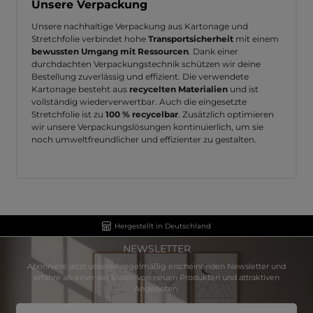
Unsere Verpackung
Unsere nachhaltige Verpackung aus Kartonage und
Stretchfolie verbindet hohe
Transportsicherheit
mit einem
bewussten Umgang mit Ressourcen
. Dank einer
durchdachten Verpackungstechnik schützen wir deine
Bestellung zuverlässig und effizient. Die verwendete
Kartonage besteht aus
recycelten Materialien
und ist
vollständig wiederverwertbar. Auch die eingesetzte
Stretchfolie ist zu
100 % recycelbar
. Zusätzlich optimieren
wir unsere Verpackungslösungen kontinuierlich, um sie
noch umweltfreundlicher und effizienter zu gestalten.
Hergestellt in Deutschland
NEWSLETTER
Abonniere jetzt unseren regelmäßig erscheinenden Newsletter und
erfahre als einer der Ersten von neuen Produkten und attraktiven
Angeboten.
E-