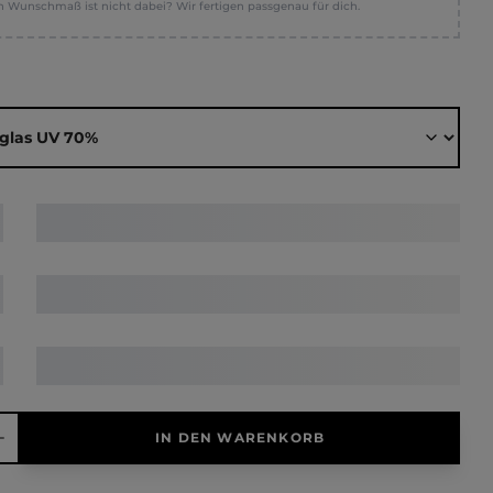
n Wunschmaß ist nicht dabei? Wir fertigen passgenau für dich.
ählen
hl: Gib den gewünschten Wert ein oder benutze die Schaltfläche
IN DEN WARENKORB