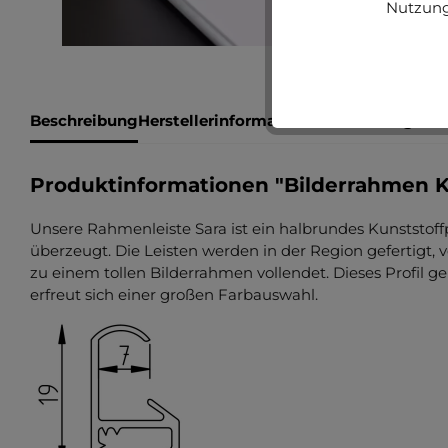
Nutzung
Beschreibung
Herstellerinformationen
Bewertungen
Produktinformationen "Bilderrahmen K
Unsere Rahmenleiste Sara ist ein halbrundes Kunststoffpr
überzeugt. Die Leisten werden in der Region gefertigt
zu einem tollen Bilderrahmen vollendet. Dieses Profil g
erfreut sich einer großen Farbauswahl.