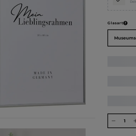
Dei
ausw
Glasart
Produkt Anza