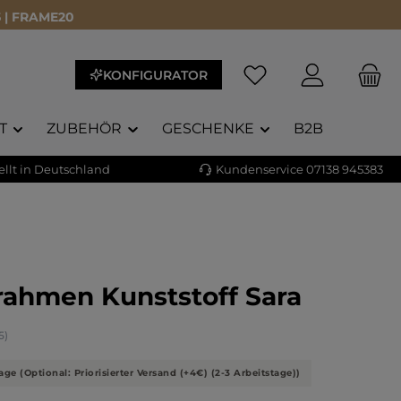
 | FRAME20
KONFIGURATOR
T
ZUBEHÖR
GESCHENKE
B2B
llt in Deutschland
Kundenservice 07138 945383
rahmen Kunststoff Sara
liche Bewertung von 4.71 von 5 Sternen
5)
age (Optional: Priorisierter Versand (+4€) (2-3 Arbeitstage))