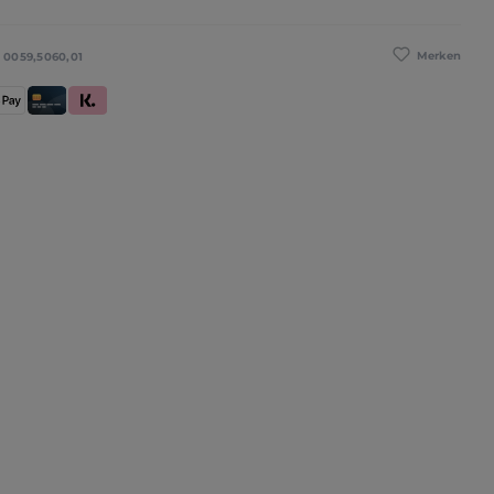
Merken
:
0059,5060,01
se
pple Pay
Kredit- und Debitkarte
Klarna (Rechnung / Ratenkauf / Sofort)