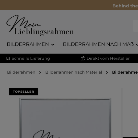
Behind the
BILDERRAHMEN
BILDERRAHMEN NACH MAẞ
Schnelle Lieferung
Direkt vom Hersteller
Bilderrahmen
Bilderrahmen nach Material
Bilderrahme
Bildergalerie überspringen
TOPSELLER