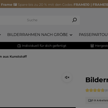
 Frame 🖼️
Spare bis zu 20 % mit den Codes
FRAME10 | FRAME15
BILDERRAHMEN NACH GRÖẞE
PASSEPARTOU
Individuell für dich gefertigt
Hergeste
n aus Kunststoff
Bilder
Durchschnitt
(8
7-9 Arbeitst