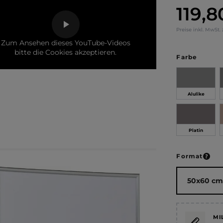
119,8
Regulärer Pr
Preise inkl. MwSt.
Zum Ansehen dieses YouTube-Videos
bitte die Cookies akzeptieren.
auswä
Farbe
Alulike
Platin
ausw
Format
MI