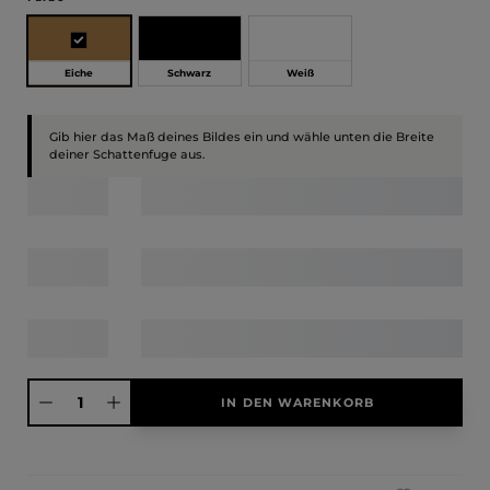
Eiche
Schwarz
Weiß
Gib hier das Maß deines Bildes ein und wähle unten die Breite
deiner Schattenfuge aus.
Produkt Anzahl: Gib den gewünschten Wert ein oder benutze die Schaltfläche
IN DEN WARENKORB