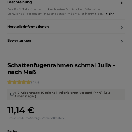
Beschreibung
Das Profil Julia überzeugt durch seine Schlichtheit. Wer seine
Leinwandbilder dezent in Szene setzen möchte, ist hiermit per…
Mehr
Herstellerinformationen
Bewertungen
Schattenfugenrahmen schmal Julia -
nach Maß
Durchschnittliche Bewertung von 4.88 von 5 Sternen
(198)
7-9 Arbeitstage (Optional: Priorisierter Versand (+4€) (2-3
Arbeitstage))
11,14 €
Regulärer Preis:
Preise inkl. MwSt. zzgl. Versandkosten
auswählen
Farbe