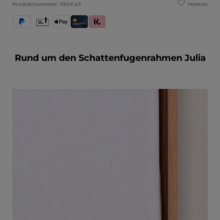
Merken
Produktnummer:
050F,47
PayPal
Vorkasse
Apple Pay
Kredit- und Debitkarte
Klarna (Rechnung / Ratenkauf / Sofort)
Rund um den Schattenfugenrahmen Julia