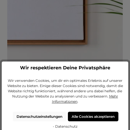
Wir respektieren Deine Privatsphäre
Wir verwenden Cookies, um dir ein optimales Erlebnis auf unserer
Für deine Bestellung gibst du die tatsächliche Größe deines
Website zu bieten. Einige dieser Cookies sind notwendig, damit die
Keilrahmens in unsere Bestellmaske ein.
Website richtig funktioniert, während andere uns dabei helfen, die
Bei der Breite der Schattenfuge kannst du zwischen
0,5 und 1
Nutzung der Website zu analysieren und zu verbessern.
Mehr
cm
wählen.
Informationen
.
Die Größe deines fertigen Schattenfugenrahmens setzt sich
somit aus der Größe deines Leinwandbildes und der
gewünschten Breite der Schattenfuge zusammen.
Datenschutzeinstellungen
Alle Cookies akzeptieren
Ein Schattenfugenrahmen benötigt weder Glas noch
Rückwand.
- Datenschutz