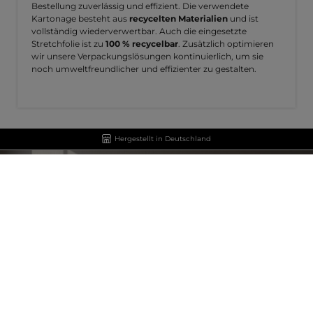
Bestellung zuverlässig und effizient. Die verwendete
Kartonage besteht aus
recycelten Materialien
und ist
vollständig wiederverwertbar. Auch die eingesetzte
Stretchfolie ist zu
100 % recycelbar
. Zusätzlich optimieren
wir unsere Verpackungslösungen kontinuierlich, um sie
noch umweltfreundlicher und effizienter zu gestalten.
Hergestellt in Deutschland
NEWSLETTER
Abonniere jetzt unseren regelmäßig erscheinenden Newsletter und
erfahre als einer der Ersten von neuen Produkten und attraktiven
Angeboten.
E-
Mail-
Adresse
*
Diese Seite ist durch reCAPTCHA geschützt und es gelten die
Datenschutzrichtlinie
und
Nutzungsbedingungen
.
Datenschutz
Ich habe die
Datenschutzbestimmungen
zur Kenntnis genommen und die
AGB
gelesen und bin mit ihnen einverstanden.