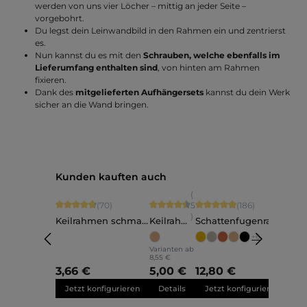
werden von uns vier Löcher – mittig an jeder Seite –
vorgebohrt.
Du legst dein Leinwandbild in den Rahmen ein und zentrierst
es.
Nun kannst du es mit den
Schrauben, welche ebenfalls im
Lieferumfang enthalten sind
, von hinten am Rahmen
fixieren.
Dank des
mitgelieferten Aufhängersets
kannst du dein Werk
sicher an die Wand bringen.
Produktgalerie überspringen
Kunden kauften auch
(
Durchschnittliche Bewertung von 4.84 von 5 Sternen
Durchschnittliche Bewertung von 4.6 
Durchschnittliche Bewertu
Durc
(70)
5
(186)
)
Keilrahmen schmal
Keilrahm
Schattenfugenrahm
Sch
nach Maß
en
en Joline - nach
en 
+
6
schmal
Maß
Ma
Varianten ab
8,55 €
3,66 €
5,00 €
12,80 €
12,
Jetzt konfigurieren
Details
Jetzt konfigurieren
Je