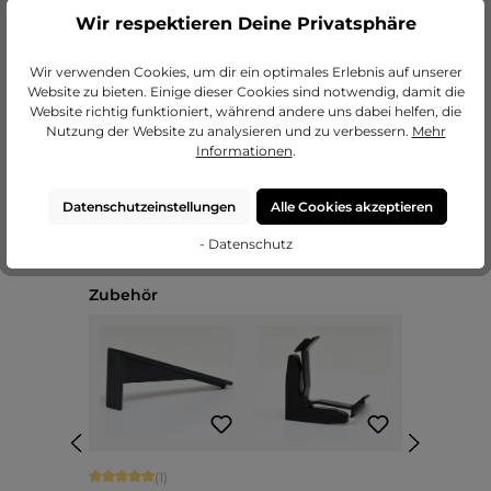
Wir respektieren Deine Privatsphäre
zu unseren Passepartouts
Wir verwenden Cookies, um dir ein optimales Erlebnis auf unserer
Website zu bieten. Einige dieser Cookies sind notwendig, damit die
Website richtig funktioniert, während andere uns dabei helfen, die
Nutzung der Website zu analysieren und zu verbessern.
Mehr
Informationen
.
Datenschutzeinstellungen
Alle Cookies akzeptieren
- Datenschutz
Produktgalerie überspringen
Zubehör
Durchschnittliche Bewertung von 5 von 5 Sternen
(1)