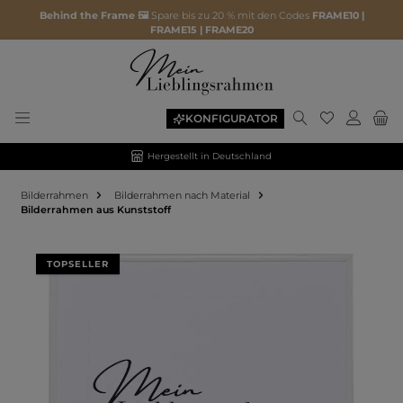
Behind the Frame 🖼️
Spare bis zu 20 % mit den Codes
FRAME10 |
FRAME15 | FRAME20
KONFIGURATOR
Hergestellt in Deutschland
Bilderrahmen
Bilderrahmen nach Material
Bilderrahmen aus Kunststoff
Bildergalerie überspringen
TOPSELLER