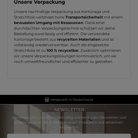
Unsere Verpackung
Unsere nachhaltige Verpackung aus Kartonage und
Stretchfolie verbindet hohe
Transportsicherheit
mit einem
bewussten Umgang mit Ressourcen
. Dank einer
durchdachten Verpackungstechnik schützen wir deine
Bestellung zuverlässig und effizient. Die verwendete
Kartonage besteht aus
recycelten Materialien
und ist
vollständig wiederverwertbar. Auch die eingesetzte
Stretchfolie ist zu
100 % recycelbar
. Zusätzlich optimieren
wir unsere Verpackungslösungen kontinuierlich, um sie
noch umweltfreundlicher und effizienter zu gestalten.
Hergestellt in Deutschland
NEWSLETTER
Abonniere jetzt unseren regelmäßig erscheinenden Newsletter und
erfahre als einer der Ersten von neuen Produkten und attraktiven
Angeboten.
E-