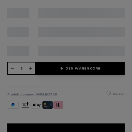
Produkt Anzahl: Gib den gewünschten Wert ein oder benutze die Schaltfläche
IN DEN WARENKORB
Merken
Produktnummer:
0059,1827,05
PayPal
Vorkasse
Apple Pay
Kredit- und Debitkarte
Klarna (Rechnung / Ratenkauf / Sofort)