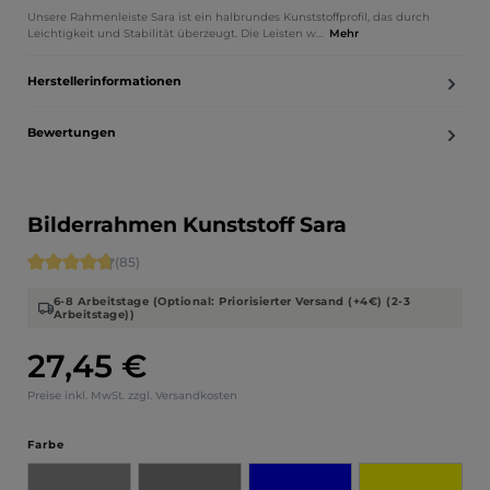
Unsere Rahmenleiste Sara ist ein halbrundes Kunststoffprofil, das durch
Leichtigkeit und Stabilität überzeugt. Die Leisten w…
Mehr
Herstellerinformationen
Bewertungen
Bilderrahmen Kunststoff Sara
Durchschnittliche Bewertung von 4.71 von 5 Sternen
(85)
6-8 Arbeitstage (Optional: Priorisierter Versand (+4€) (2-3
Arbeitstage))
27,45 €
Regulärer Preis:
Preise inkl. MwSt. zzgl. Versandkosten
auswählen
Farbe