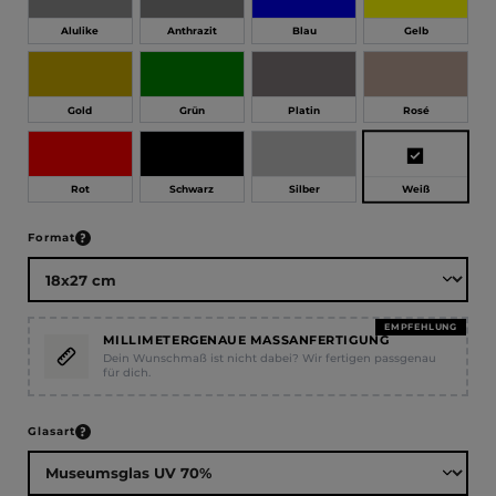
Alulike
Anthrazit
Blau
Gelb
Gold
Grün
Platin
Rosé
Weiß
Rot
Schwarz
Silber
auswählen
Format
EMPFEHLUNG
MILLIMETERGENAUE MASSANFERTIGUNG
Dein Wunschmaß ist nicht dabei? Wir fertigen passgenau
für dich.
auswählen
Glasart