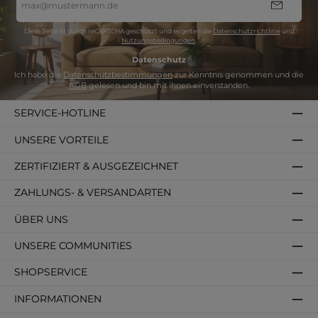
Mail-
Adresse
*
Diese Seite ist durch reCAPTCHA geschützt und es gelten die
Datenschutzrichtlinie
und
Nutzungsbedingungen
.
Datenschutz
Ich habe die
Datenschutzbestimmungen
zur Kenntnis genommen und die
AGB
gelesen und bin mit ihnen einverstanden.
SERVICE-HOTLINE
UNSERE VORTEILE
ZERTIFIZIERT & AUSGEZEICHNET
ZAHLUNGS- & VERSANDARTEN
ÜBER UNS
UNSERE COMMUNITIES
SHOPSERVICE
INFORMATIONEN