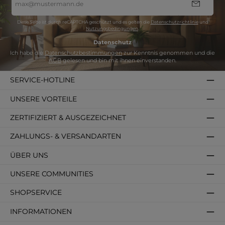
Mail-
Adresse
*
Diese Seite ist durch reCAPTCHA geschützt und es gelten die
Datenschutzrichtlinie
und
Nutzungsbedingungen
.
Datenschutz
Ich habe die
Datenschutzbestimmungen
zur Kenntnis genommen und die
AGB
gelesen und bin mit ihnen einverstanden.
SERVICE-HOTLINE
UNSERE VORTEILE
ZERTIFIZIERT & AUSGEZEICHNET
ZAHLUNGS- & VERSANDARTEN
ÜBER UNS
UNSERE COMMUNITIES
SHOPSERVICE
INFORMATIONEN