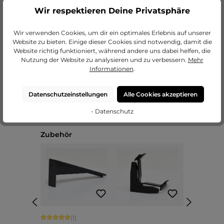
Wir respektieren Deine Privatsphäre
zu unseren Passepartouts
Wir verwenden Cookies, um dir ein optimales Erlebnis auf unserer
Website zu bieten. Einige dieser Cookies sind notwendig, damit die
Website richtig funktioniert, während andere uns dabei helfen, die
Nutzung der Website zu analysieren und zu verbessern.
Mehr
Informationen
.
Datenschutzeinstellungen
Alle Cookies akzeptieren
- Datenschutz
Produktgalerie überspringen
Zubehör
Durchschnittliche Bewertung von 5 von 5 Sternen
(1)