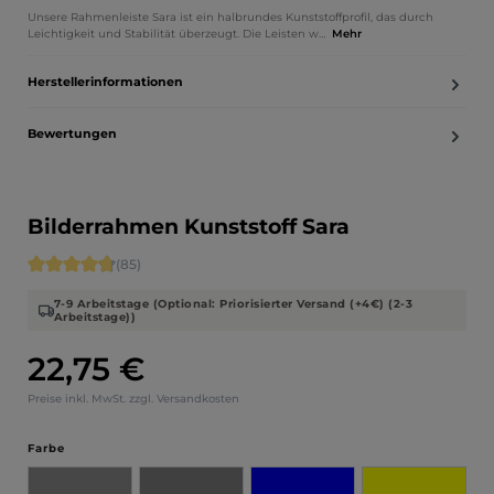
Unsere Rahmenleiste Sara ist ein halbrundes Kunststoffprofil, das durch
Leichtigkeit und Stabilität überzeugt. Die Leisten w…
Mehr
Herstellerinformationen
Bewertungen
Bilderrahmen Kunststoff Sara
Durchschnittliche Bewertung von 4.71 von 5 Sternen
(85)
7-9 Arbeitstage (Optional: Priorisierter Versand (+4€) (2-3
Arbeitstage))
22,75 €
Regulärer Preis:
Preise inkl. MwSt. zzgl. Versandkosten
auswählen
Farbe