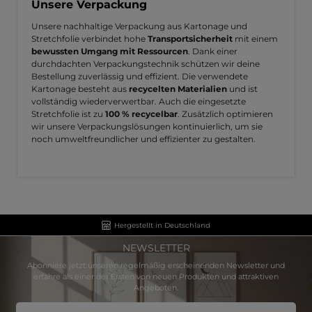
Unsere Verpackung
Unsere nachhaltige Verpackung aus Kartonage und
Stretchfolie verbindet hohe
Transportsicherheit
mit einem
bewussten Umgang mit Ressourcen
. Dank einer
durchdachten Verpackungstechnik schützen wir deine
Bestellung zuverlässig und effizient. Die verwendete
Kartonage besteht aus
recycelten Materialien
und ist
vollständig wiederverwertbar. Auch die eingesetzte
Stretchfolie ist zu
100 % recycelbar
. Zusätzlich optimieren
wir unsere Verpackungslösungen kontinuierlich, um sie
noch umweltfreundlicher und effizienter zu gestalten.
Hergestellt in Deutschland
NEWSLETTER
Abonniere jetzt unseren regelmäßig erscheinenden Newsletter und
erfahre als einer der Ersten von neuen Produkten und attraktiven
Angeboten.
E-