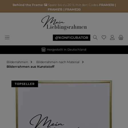
Behind the Frame 🖼️
Spare bis zu 20 % mit den Codes
FRAME10 |
FRAME15 | FRAME20
KONFIGURATOR
Hergestellt in Deutschland
Bilderrahmen
Bilderrahmen nach Material
Bilderrahmen aus Kunststoff
Bildergalerie überspringen
TOPSELLER