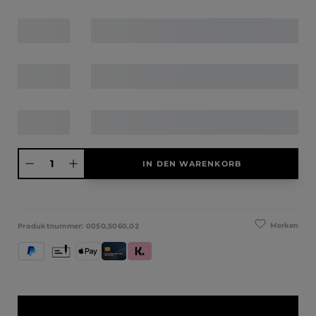
Produkt Anzahl: Gib den gewünschten Wert ein oder benutze die Schaltfläche
IN DEN WARENKORB
Merken
Produktnummer:
0050,5060,02
PayPal
Vorkasse
Apple Pay
Kredit- und Debitkarte
Klarna (Rechnung / Ratenkauf / Sofort)