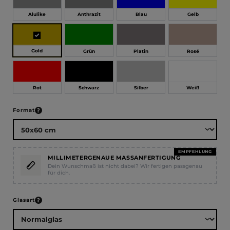
Alulike
Anthrazit
Blau
Gelb
Gold
Grün
Platin
Rosé
Rot
Schwarz
Silber
Weiß
auswählen
Format
EMPFEHLUNG
MILLIMETERGENAUE MASSANFERTIGUNG
Dein Wunschmaß ist nicht dabei? Wir fertigen passgenau
für dich.
auswählen
Glasart