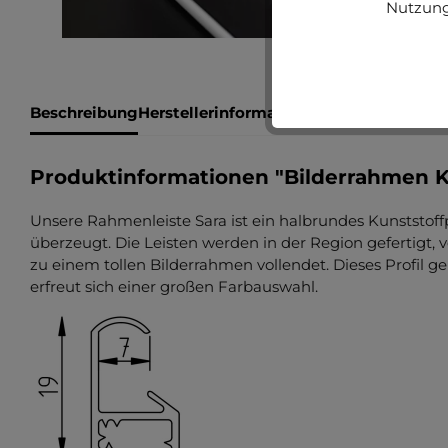
Nutzung
Beschreibung
Herstellerinformationen
Bewertungen
Produktinformationen "Bilderrahmen K
Unsere Rahmenleiste Sara ist ein halbrundes Kunststoffpr
überzeugt. Die Leisten werden in der Region gefertigt
zu einem tollen Bilderrahmen vollendet. Dieses Profil g
erfreut sich einer großen Farbauswahl.