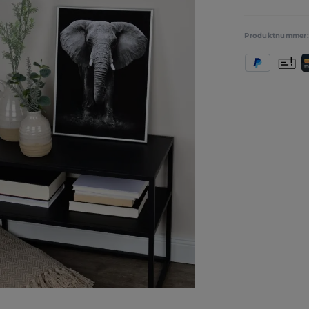
Produktnummer
PayPal
Vorkas
K