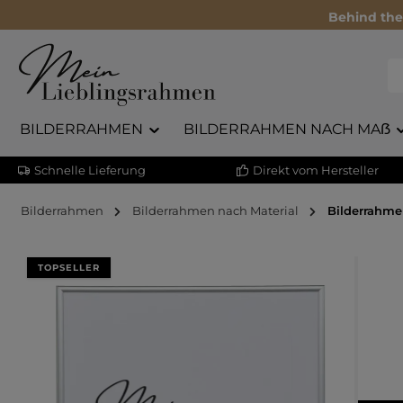
Behind the
BILDERRAHMEN
BILDERRAHMEN NACH MAẞ
Schnelle Lieferung
Direkt vom Hersteller
Bilderrahmen
Bilderrahmen nach Material
Bilderrahme
Bildergalerie überspringen
TOPSELLER