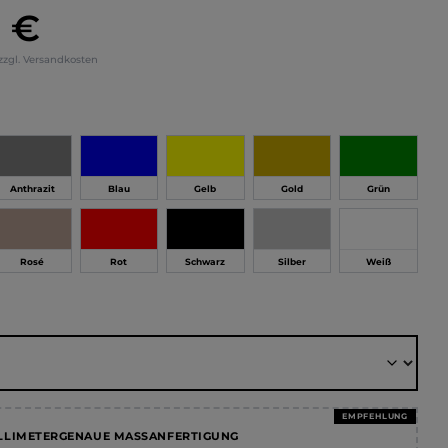
5 €
eis:
 zzgl. Versandkosten
hlen
Anthrazit
Blau
Gelb
Gold
Grün
Rosé
Rot
Schwarz
Silber
Weiß
ählen
EMPFEHLUNG
LLIMETERGENAUE MASSANFERTIGUNG