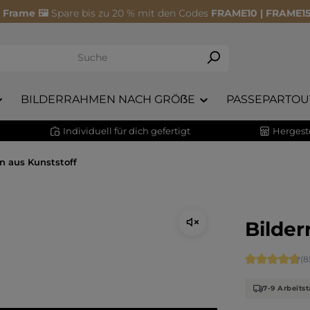
 Frame 🖼️
Spare bis zu 20 % mit den Codes
FRAME10 | FRAME15
BILDERRAHMEN NACH GRÖẞE
PASSEPARTOU
Individuell für dich gefertigt
Hergeste
n aus Kunststoff
Bilder
Durchschnitt
(8
7-9 Arbeitst