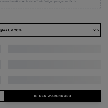
n Wunschmaß ist nicht dabei? Wir fertigen passgenau für dich.
ählen
hl: Gib den gewünschten Wert ein oder benutze die Schaltfläche
IN DEN WARENKORB