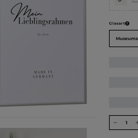
Dei
ausw
Glasart
Produkt Anza