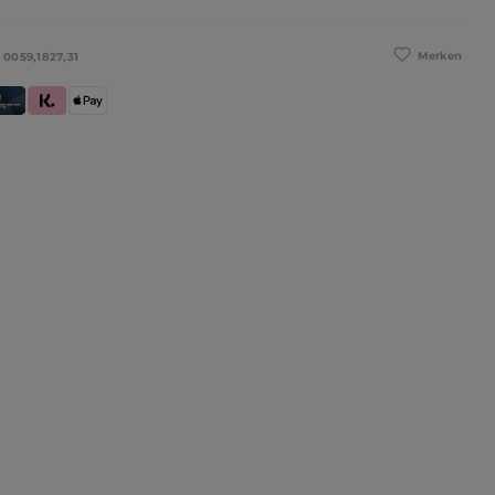
Merken
:
0059,1827,31
se
redit- und Debitkarte
Klarna (Rechnung / Ratenkauf / Sofort)
Apple Pay