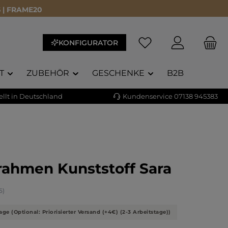
 | FRAME20
KONFIGURATOR
T
ZUBEHÖR
GESCHENKE
B2B
llt in Deutschland
Kundenservice 07138 945383
rahmen Kunststoff Sara
liche Bewertung von 4.71 von 5 Sternen
5)
age (Optional: Priorisierter Versand (+4€) (2-3 Arbeitstage))