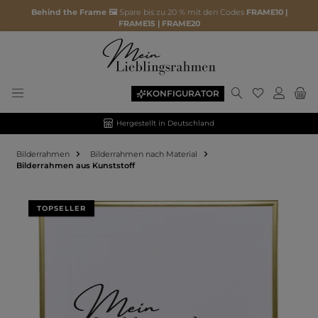
Behind the Frame 🖼️
Spare bis zu 20 % mit den Codes
FRAME10 |
FRAME15 | FRAME20
KONFIGURATOR
Hergestellt in Deutschland
Bilderrahmen
Bilderrahmen nach Material
Bilderrahmen aus Kunststoff
Bildergalerie überspringen
TOPSELLER