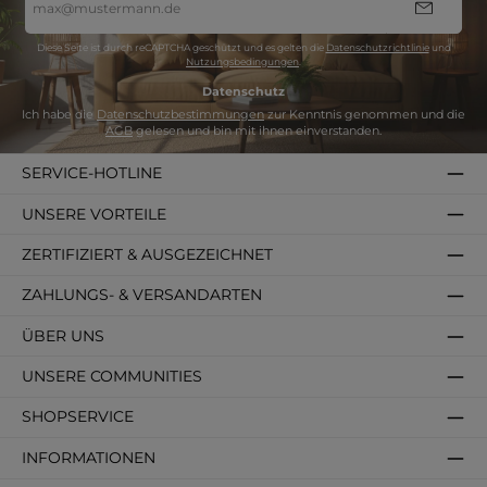
Mail-
Adresse
*
Diese Seite ist durch reCAPTCHA geschützt und es gelten die
Datenschutzrichtlinie
und
Nutzungsbedingungen
.
Datenschutz
Ich habe die
Datenschutzbestimmungen
zur Kenntnis genommen und die
AGB
gelesen und bin mit ihnen einverstanden.
SERVICE-HOTLINE
UNSERE VORTEILE
ZERTIFIZIERT & AUSGEZEICHNET
ZAHLUNGS- & VERSANDARTEN
ÜBER UNS
UNSERE COMMUNITIES
SHOPSERVICE
INFORMATIONEN