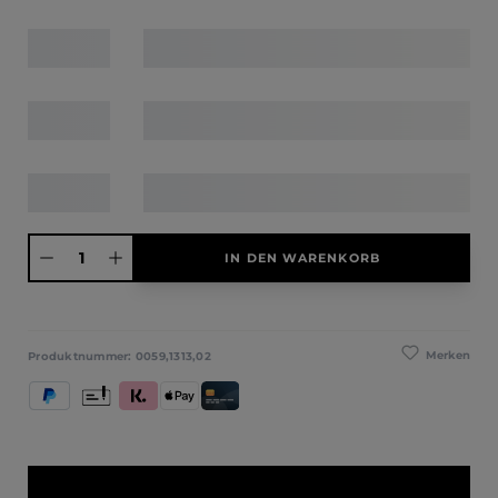
Produkt Anzahl: Gib den gewünschten Wert ein oder benutze die Schaltfläche
IN DEN WARENKORB
Merken
Produktnummer:
0059,1313,02
PayPal
Vorkasse
Klarna (Rechnung / Ratenkauf / Sofort)
Apple Pay
Kredit- und Debitkarte