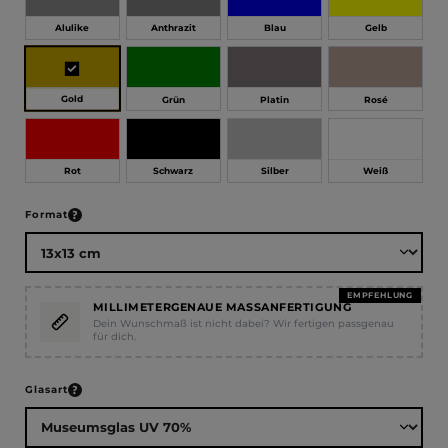
Alulike
Anthrazit
Blau
Gelb
Gold
Grün
Platin
Rosé
Rot
Schwarz
Silber
Weiß
auswählen
Format
EMPFEHLUNG
MILLIMETERGENAUE MASSANFERTIGUNG
Dein Wunschmaß ist nicht dabei? Wir fertigen passgenau
für dich.
auswählen
Glasart