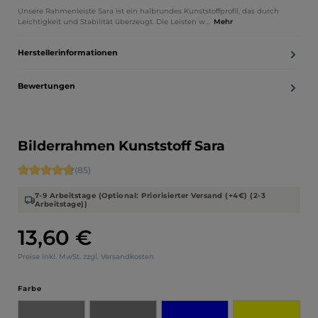
Unsere Rahmenleiste Sara ist ein halbrundes Kunststoffprofil, das durch
Leichtigkeit und Stabilität überzeugt. Die Leisten w…
Mehr
Herstellerinformationen
Bewertungen
Bilderrahmen Kunststoff Sara
Durchschnittliche Bewertung von 4.71 von 5 Sternen
(85)
7-9 Arbeitstage (Optional: Priorisierter Versand (+4€) (2-3
Arbeitstage))
13,60 €
Regulärer Preis:
Preise inkl. MwSt. zzgl. Versandkosten
auswählen
Farbe