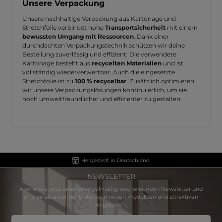
Unsere Verpackung
Unsere nachhaltige Verpackung aus Kartonage und
Stretchfolie verbindet hohe
Transportsicherheit
mit einem
bewussten Umgang mit Ressourcen
. Dank einer
durchdachten Verpackungstechnik schützen wir deine
Bestellung zuverlässig und effizient. Die verwendete
Kartonage besteht aus
recycelten Materialien
und ist
vollständig wiederverwertbar. Auch die eingesetzte
Stretchfolie ist zu
100 % recycelbar
. Zusätzlich optimieren
wir unsere Verpackungslösungen kontinuierlich, um sie
noch umweltfreundlicher und effizienter zu gestalten.
Hergestellt in Deutschland
NEWSLETTER
Abonniere jetzt unseren regelmäßig erscheinenden Newsletter und
erfahre als einer der Ersten von neuen Produkten und attraktiven
Angeboten.
E-