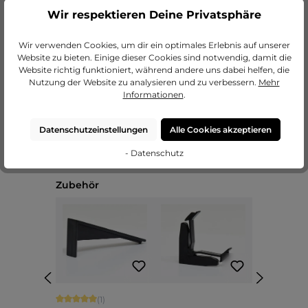
Wir respektieren Deine Privatsphäre
zu unseren Passepartouts
Wir verwenden Cookies, um dir ein optimales Erlebnis auf unserer
Website zu bieten. Einige dieser Cookies sind notwendig, damit die
Website richtig funktioniert, während andere uns dabei helfen, die
Nutzung der Website zu analysieren und zu verbessern.
Mehr
Informationen
.
Datenschutzeinstellungen
Alle Cookies akzeptieren
- Datenschutz
Produktgalerie überspringen
Zubehör
Durchschnittliche Bewertung von 5 von 5 Sternen
(1)